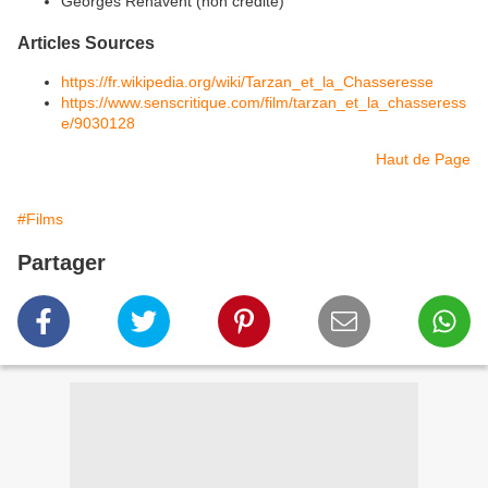
Georges Renavent (non crédité)
Articles Sources
https://fr.wikipedia.org/wiki/Tarzan_et_la_Chasseresse
https://www.senscritique.com/film/tarzan_et_la_chasseress
e/9030128
Haut de Page
#Films
Partager