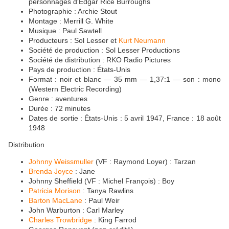
personnages d'Edgar Rice Burroughs
Photographie : Archie Stout
Montage : Merrill G. White
Musique : Paul Sawtell
Producteurs : Sol Lesser et
Kurt Neumann
Société de production : Sol Lesser Productions
Société de distribution : RKO Radio Pictures
Pays de production : États-Unis
Format : noir et blanc — 35 mm — 1,37:1 — son : mono
(Western Electric Recording)
Genre : aventures
Durée : 72 minutes
Dates de sortie : États-Unis : 5 avril 1947, France : 18 août
1948
Distribution
Johnny Weissmuller
(VF : Raymond Loyer) : Tarzan
Brenda Joyce
: Jane
Johnny Sheffield (VF : Michel François) : Boy
Patricia Morison
: Tanya Rawlins
Barton MacLane
: Paul Weir
John Warburton : Carl Marley
Charles Trowbridge
: King Farrod