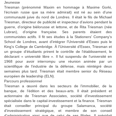
Jeunesse
Triesman (prénommé Maxim en hommage à Maxime Gorki,
l'écrivain russe que sa mère admirait) est né au sein d'une
communauté juive du nord de Londres. Il était le fils de Michael
Triesman, directeur de publicité et inspecteur d'avions pendant la
guerre, d'origine biélorusse et lettone, et de Rita Triesman (née
Lubran), d'origine française. Ses parents étaient des
communistes actifs. Il fit ses études à la Stationers' Company's
School de Londres, avant d'intégrer l'Université d'Essex puis le
King's College de Cambridge. À l'Université d'Essex, Triesman et
un groupe d'étudiants prirent le contrôle de l'établissement, le
déclarant « université libre ». Il fut suspendu de l'université en
1968 pour avoir interrompu une réunion animée par un
scientifique de l'industrie de la défense, mais réintégré deux
semaines plus tard. Triesman était membre senior du Réseau
européen de leadership (ELN).
Parcours professionnel
Triesman a œuvré dans les secteurs de l'immobilier, de la
banque, de l'édition et des beaux-arts. Il était président et
actionnaire de Triesman Associates, société d'investissement
spécialisée dans le capital-investissement et la finance. Triesman
était conseiller principal du groupe Salamanca, société
d'investissement stratégique, et membre de son conseil
d'administration ainsi que de celui de ses filiales. Il présidait