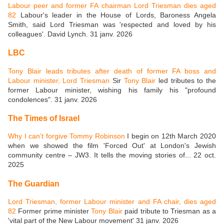
Labour peer and former FA chairman Lord Triesman dies aged
82
Labour's leader in the House of Lords, Baroness Angela
Smith, said Lord Triesman was 'respected and loved by his
colleagues'. David Lynch. 31 janv. 2026
LBC
Tony Blair leads tributes after death of former FA boss and
Labour minister, Lord Triesman
Sir
Tony Blair
led tributes to the
former Labour minister, wishing his family his "profound
condolences". 31 janv. 2026
The Times of Israel
Why I can’t forgive Tommy Robinson
I begin on 12th March 2020
when we showed the film 'Forced Out' at London's Jewish
community centre – JW3. It tells the moving stories of... 22 oct.
2025
The Guardian
Lord Triesman, former Labour minister and FA chair, dies aged
82
Former prime minister
Tony Blair
paid tribute to Triesman as a
'vital part of the New Labour movement' 31 janv. 2026