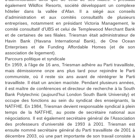
également Wildfox Resorts, société développant un complexe
hôtelier dans la vallée d'Afan. Il a siégé aux conseils
d'administration et aux comités consultatifs de plusieurs
entreprises, notamment en présidant Victoria Management, le
comité consultatif d'UBS et celui de Templewood Merchant Bank
et de certaines de ses filiales. Triesman était administrateur de
Havin Bank (Havana International Bank), de One Ocean
Enterprises et de Funding Affordable Homes (et de son
association de logement).
Parcours politique et syndicale
En 1959, à l'âge de 16 ans, Triesman adhère au Parti travailliste,
mais démissionne onze ans plus tard pour rejoindre le Parti
communiste, où il reste six ans avant de réintégrer le Parti
travailliste. Il était un ancien maoïste. Pendant plusieurs années,
il est maître de conférences et directeur de recherche à la South
Bank Polytechnic (aujourd'hui London South Bank University) et
occupe des fonctions au sein du syndicat des enseignants, la
NATFHE. En 1984, Triesman devient responsable syndical à plein
temps de la NATFHE, au poste de secrétaire national aux
négociations. Il est également secrétaire général de l'Association
des professeurs d'université de 1993 à 2001. Triesman est
ensuite nommé secrétaire général du Parti travailliste de 2001 à
décembre 2003, où une part importante de son travail consiste à