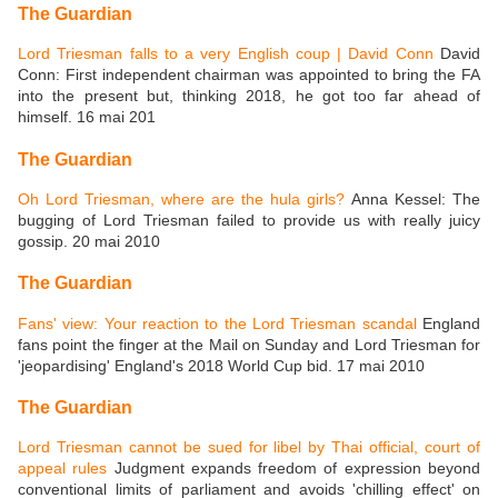
The Guardian
Lord Triesman falls to a very English coup | David Conn
David
Conn: First independent chairman was appointed to bring the FA
into the present but, thinking 2018, he got too far ahead of
himself. 16 mai 201
The Guardian
Oh Lord Triesman, where are the hula girls?
Anna Kessel: The
bugging of Lord Triesman failed to provide us with really juicy
gossip. 20 mai 2010
The Guardian
Fans' view: Your reaction to the Lord Triesman scandal
England
fans point the finger at the Mail on Sunday and Lord Triesman for
'jeopardising' England's 2018 World Cup bid. 17 mai 2010
The Guardian
Lord Triesman cannot be sued for libel by Thai official, court of
appeal rules
Judgment expands freedom of expression beyond
conventional limits of parliament and avoids 'chilling effect' on