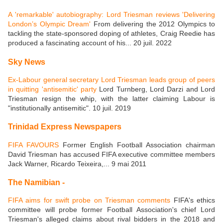
A 'remarkable' autobiography: Lord Triesman reviews 'Delivering
London’s Olympic Dream'
From delivering the 2012 Olympics to
tackling the state-sponsored doping of athletes, Craig Reedie has
produced a fascinating account of his... 20 juil. 2022
Sky News
Ex-Labour general secretary Lord Triesman leads group of peers
in quitting 'antisemitic' party
Lord Turnberg, Lord Darzi and Lord
Triesman resign the whip, with the latter claiming Labour is
"institutionally antisemitic". 10 juil. 2019
Trinidad Express Newspapers
FIFA FAVOURS
Former English Football Association chairman
David Triesman has accused FIFA executive committee members
Jack Warner, Ricardo Teixeira,... 9 mai 2011
The Namibian -
FIFA aims for swift probe on Triesman comments
FIFA's ethics
committee will probe former Football Association's chief Lord
Triesman's alleged claims about rival bidders in the 2018 and