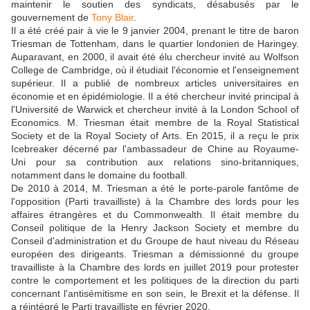
maintenir le soutien des syndicats, désabusés par le
gouvernement de
Tony Blair
.
Il a été créé pair à vie le 9 janvier 2004, prenant le titre de baron
Triesman de Tottenham, dans le quartier londonien de Haringey.
Auparavant, en 2000, il avait été élu chercheur invité au Wolfson
College de Cambridge, où il étudiait l'économie et l'enseignement
supérieur. Il a publié de nombreux articles universitaires en
économie et en épidémiologie. Il a été chercheur invité principal à
l'Université de Warwick et chercheur invité à la London School of
Economics. M. Triesman était membre de la Royal Statistical
Society et de la Royal Society of Arts. En 2015, il a reçu le prix
Icebreaker décerné par l'ambassadeur de Chine au Royaume-
Uni pour sa contribution aux relations sino-britanniques,
notamment dans le domaine du football.
De 2010 à 2014, M. Triesman a été le porte-parole fantôme de
l'opposition (Parti travailliste) à la Chambre des lords pour les
affaires étrangères et du Commonwealth. Il était membre du
Conseil politique de la Henry Jackson Society et membre du
Conseil d'administration et du Groupe de haut niveau du Réseau
européen des dirigeants. Triesman a démissionné du groupe
travailliste à la Chambre des lords en juillet 2019 pour protester
contre le comportement et les politiques de la direction du parti
concernant l'antisémitisme en son sein, le Brexit et la défense. Il
a réintégré le Parti travailliste en février 2020.