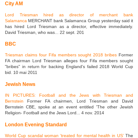
City AM
Lord Triesman hired as director of merchant bank
Salamanca
MERCHANT bank Salamanca Group yesterday said it
has hired Lord Triesman as a director, effective immediately.
David Triesman, who was... 22 sept. 201
BBC
Triesman claims four Fifa members sought 2018 bribes
Former
FA chairman Lord Triesman alleges four Fifa members sought
"bribes" in return for backing England's failed 2018 World Cup
bid. 10 mai 2011
Jewish News
IN PICTURES: Football and the Jews with Triesman and
Bernstein
Former FA chairmen, Lord Triesman and David
Bernstein CBE, spoke at an event entitled 'The other Jewish
Religion- Football and the Jews Lord... 4 nov. 2014
London Evening Standard
World Cup scandal woman ‘treated for mental health in US’
The