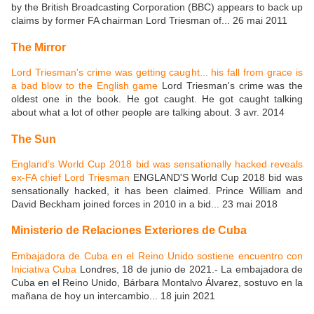
by the British Broadcasting Corporation (BBC) appears to back up
claims by former FA chairman Lord Triesman of... 26 mai 2011
The Mirror
Lord Triesman's crime was getting caught... his fall from grace is
a bad blow to the English game
Lord Triesman's crime was the
oldest one in the book. He got caught. He got caught talking
about what a lot of other people are talking about. 3 avr. 2014
The Sun
England’s World Cup 2018 bid was sensationally hacked reveals
ex-FA chief Lord Triesman
ENGLAND'S World Cup 2018 bid was
sensationally hacked, it has been claimed. Prince William and
David Beckham joined forces in 2010 in a bid... 23 mai 2018
Ministerio de Relaciones Exteriores de Cuba
Embajadora de Cuba en el Reino Unido sostiene encuentro con
Iniciativa Cuba
Londres, 18 de junio de 2021.- La embajadora de
Cuba en el Reino Unido, Bárbara Montalvo Álvarez, sostuvo en la
mañana de hoy un intercambio... 18 juin 2021