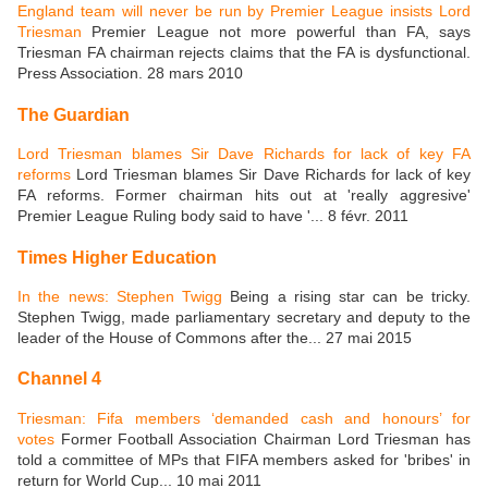
England team will never be run by Premier League insists Lord
Triesman
Premier League not more powerful than FA, says
Triesman FA chairman rejects claims that the FA is dysfunctional.
Press Association. 28 mars 2010
The Guardian
Lord Triesman blames Sir Dave Richards for lack of key FA
reforms
Lord Triesman blames Sir Dave Richards for lack of key
FA reforms. Former chairman hits out at 'really aggresive'
Premier League Ruling body said to have '... 8 févr. 2011
Times Higher Education
In the news: Stephen Twigg
Being a rising star can be tricky.
Stephen Twigg, made parliamentary secretary and deputy to the
leader of the House of Commons after the... 27 mai 2015
Channel 4
Triesman: Fifa members ‘demanded cash and honours’ for
votes
Former Football Association Chairman Lord Triesman has
told a committee of MPs that FIFA members asked for 'bribes' in
return for World Cup... 10 mai 2011