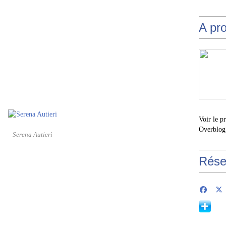
A pr
Voir le p
Overblog
Serena Autieri
Rése