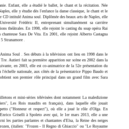
e. Enfant, elle a étudié le ballet, le chant et la récitation. Née
ples, elle y étudie dès l'enfance la danse classique, le chant et le
er CD intitulé Anima soul. Diplômée des beaux arts de Naples, elle
'Université Frédéric II, entreprenant simultanément sa carrière
tions théâtrales. En 1998, elle rejoint le casting du soap opéra Rai
la chanteuse Sara De Vita. En 2001, elle rejoint Alberto Castagna
 5 Stranamore .
Anima Soul . Ses débuts à la télévision ont lieu en 1998 dans le
 Tre. Autieri fait sa première apparition sur scène en 2002 dans la
ivante, en 2003, elle est co-animatrice de la 52e présentation du
 l'échelle nationale, aux côtés de la présentatrice Pippo Baudo et
 obtient son premier rôle principal dans un grand film avec Sara
uilletons et mini-séries télévisées dont notamment La maledizione
ers", Les Rois maudits en français), dans laquelle elle jouait
petto ("Honneur et respect"), où elle a joué le rôle d'Olga. En
nrico Griselli à Spoleto avec qui, le 1er mars 2013, elle a une
ni les parties parlantes et chantantes d'Elsa, la Reine des neiges
Frozen, (italien: "Frozen - Il Regno di Ghiaccio" ou "Le Royaume