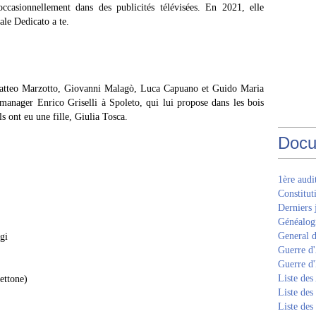
occasionnellement dans des publicités télévisées. En 2021, elle
nale Dedicato a te.
Matteo Marzotto, Giovanni Malagò, Luca Capuano et Guido Maria
manager Enrico Griselli à Spoleto, qui lui propose dans les bois
s ont eu une fille, Giulia Tosca.
Docu
1ère aud
Constitut
Derniers 
Généalogi
General d
gi
Guerre d'
Guerre d
Liste des
ettone)
Liste des
Liste des