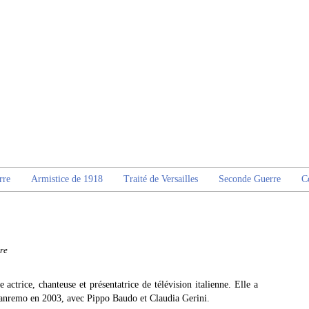
rre
Armistice de 1918
Traité de Versailles
Seconde Guerre
C
re
 actrice, chanteuse et présentatrice de télévision italienne. Elle a
 Sanremo en 2003, avec Pippo Baudo et Claudia Gerini.