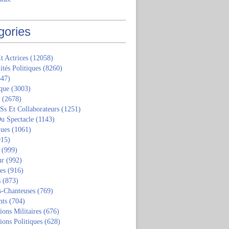
gories
t Actrices
(12058)
ités Politiques
(8260)
47)
que
(3003)
(2678)
 Ss Et Collaborateurs
(1251)
u Spectacle
(1143)
ques
(1061)
15)
(999)
ur
(992)
tes
(916)
s
(873)
s-Chanteuses
(769)
nts
(704)
ions Militaires
(676)
ions Politiques
(628)