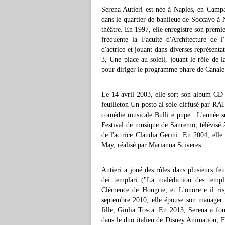
Serena Autieri est née à Naples, en Campani
dans le quartier de banlieue de Soccavo à Na
théâtre. En 1997, elle enregistre son premi
fréquente la Faculté d'Architecture de l
d'actrice et jouant dans diverses représenta
3, Une place au soleil, jouant le rôle de 
pour diriger le programme phare de Canale
Le 14 avril 2003, elle sort son album CD 
feuilleton Un posto al sole diffusé par RAI
comédie musicale Bulli e pupe . L'année su
Festival de musique de Sanremo, télévisé à
de l'actrice Claudia Gerini. En 2004, elle
May, réalisé par Marianna Sciveres.
Autieri a joué des rôles dans plusieurs fe
dei templari ("La malédiction des templi
Clémence de Hongrie, et L'onore e il ris
septembre 2010, elle épouse son manager E
fille, Giulia Tosca. En 2013, Serena a four
dans le duo italien de Disney Animation, 