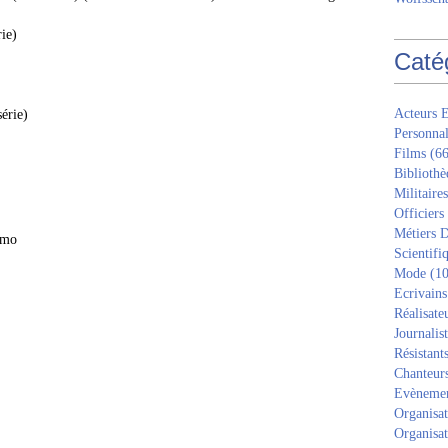
rie)
Caté
Acteurs E
série)
Personnal
Films
(66
Bibliothè
Militaires
Officiers
Métiers D
emo
Scientifi
Mode
(10
Ecrivains
Réalisate
Journalis
Résistant
Chanteur
Evèneme
Organisat
Organisat