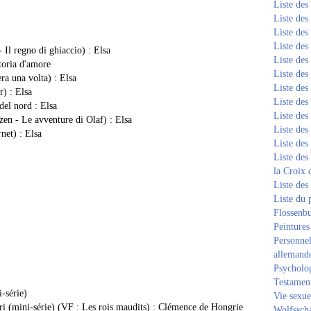
Liste de
Liste de
Liste de
Liste de
 Il regno di ghiaccio) : Elsa
Liste de
storia d'amore
Liste de
a una volta) : Elsa
Liste de
r) : Elsa
Liste de
del nord : Elsa
Liste de
zen - Le avventure di Olaf) : Elsa
Liste de
net) : Elsa
Liste de
Liste des
la Croix 
Liste des
Liste du 
Flossenb
Peintures
Personnel
allemand
Psycholog
Testament
-série)
Vie sexue
i (mini-série) (VF : Les rois maudits) : Clémence de Hongrie
Wolfssch