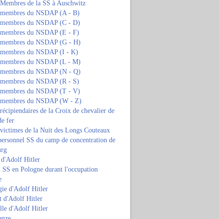
s Membres de la SS à Auschwitz
s membres du NSDAP (A - B)
s membres du NSDAP (C - D)
s membres du NSDAP (E - F)
s membres du NSDAP (G - H)
s membres du NSDAP (I - K)
s membres du NSDAP (L - M)
s membres du NSDAP (N - Q)
s membres du NSDAP (R - S)
s membres du NSDAP (T - V)
s membres du NSDAP (W - Z)
 récipiendaires de la Croix de chevalier de
de fer
 victimes de la Nuit des Longs Couteaux
personnel SS du camp de concentration de
urg
 d'Adolf Hitler
 SS en Pologne durant l'occupation
e
ie d'Adolf Hitler
 d'Adolf Hitler
lle d'Adolf Hitler
anze