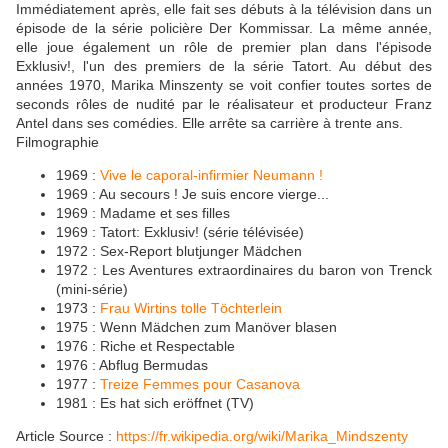
Immédiatement après, elle fait ses débuts à la télévision dans un
épisode de la série policière Der Kommissar. La même année,
elle joue également un rôle de premier plan dans l'épisode
Exklusiv!, l'un des premiers de la série Tatort. Au début des
années 1970, Marika Minszenty se voit confier toutes sortes de
seconds rôles de nudité par le réalisateur et producteur Franz
Antel dans ses comédies. Elle arrête sa carrière à trente ans.
Filmographie
1969 :
Vive le caporal-infirmier Neumann !
1969 : Au secours ! Je suis encore vierge...
1969 : Madame et ses filles
1969 : Tatort: Exklusiv! (série télévisée)
1972 : Sex-Report blutjunger Mädchen
1972 : Les Aventures extraordinaires du baron von Trenck
(mini-série)
1973 :
Frau Wirtins tolle Töchterlein
1975 : Wenn Mädchen zum Manöver blasen
1976 : Riche et Respectable
1976 : Abflug Bermudas
1977 :
Treize Femmes pour Casanova
1981 : Es hat sich eröffnet (TV)
Article Source :
https://fr.wikipedia.org/wiki/Marika_Mindszenty