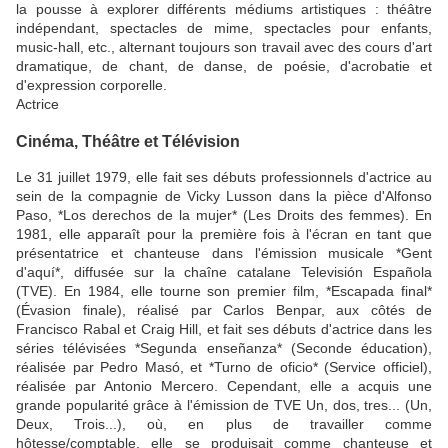
la pousse à explorer différents médiums artistiques : théâtre
indépendant, spectacles de mime, spectacles pour enfants,
music-hall, etc., alternant toujours son travail avec des cours d'art
dramatique, de chant, de danse, de poésie, d'acrobatie et
d'expression corporelle.
Actrice
Cinéma, Théâtre et Télévision
Le 31 juillet 1979, elle fait ses débuts professionnels d'actrice au
sein de la compagnie de Vicky Lusson dans la pièce d'Alfonso
Paso, *Los derechos de la mujer* (Les Droits des femmes). En
1981, elle apparaît pour la première fois à l'écran en tant que
présentatrice et chanteuse dans l'émission musicale *Gent
d'aquí*, diffusée sur la chaîne catalane Televisión Española
(TVE). En 1984, elle tourne son premier film, *Escapada final*
(Évasion finale), réalisé par Carlos Benpar, aux côtés de
Francisco Rabal et Craig Hill, et fait ses débuts d'actrice dans les
séries télévisées *Segunda enseñanza* (Seconde éducation),
réalisée par Pedro Masó, et *Turno de oficio* (Service officiel),
réalisée par Antonio Mercero. Cependant, elle a acquis une
grande popularité grâce à l'émission de TVE Un, dos, tres... (Un,
Deux, Trois...), où, en plus de travailler comme
hôtesse/comptable, elle se produisait comme chanteuse et