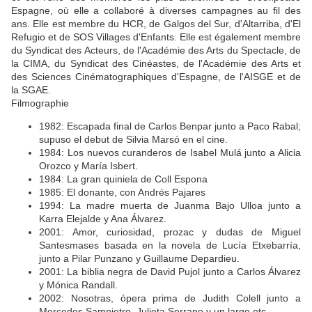
Espagne, où elle a collaboré à diverses campagnes au fil des
ans. Elle est membre du HCR, de Galgos del Sur, d'Altarriba, d'El
Refugio et de SOS Villages d'Enfants. Elle est également membre
du Syndicat des Acteurs, de l'Académie des Arts du Spectacle, de
la CIMA, du Syndicat des Cinéastes, de l'Académie des Arts et
des Sciences Cinématographiques d'Espagne, de l'AISGE et de
la SGAE.
Filmographie
1982: Escapada final de Carlos Benpar junto a Paco Rabal;
supuso el debut de Silvia Marsó en el cine.
1984: Los nuevos curanderos de Isabel Mulá junto a Alicia
Orozco y María Isbert.
1984: La gran quiniela de Coll Espona
1985: El donante, con Andrés Pajares
1994: La madre muerta de Juanma Bajo Ulloa junto a
Karra Elejalde y Ana Álvarez.
2001: Amor, curiosidad, prozac y dudas de Miguel
Santesmases basada en la novela de Lucía Etxebarría,
junto a Pilar Punzano y Guillaume Depardieu.
2001: La biblia negra de David Pujol junto a Carlos Álvarez
y Mónica Randall.
2002: Nosotras, ópera prima de Judith Colell junto a
Mercedes Sampietro, Julieta Serrano y un largo etc.