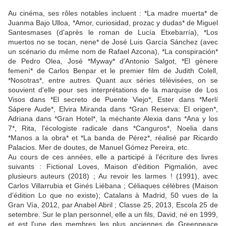
Au cinéma, ses rôles notables incluent : *La madre muerta* de
Juanma Bajo Ulloa, *Amor, curiosidad, prozac y dudas* de Miguel
Santesmases (d'après le roman de Lucía Etxebarría), *Los
muertos no se tocan, nene* de José Luis García Sánchez (avec
un scénario du même nom de Rafael Azcona), *La conspiración*
de Pedro Olea, José *Myway* d'Antonio Salgot, *El gènere
femení* de Carlos Benpar et le premier film de Judith Colell,
*Nosotras*, entre autres. Quant aux séries télévisées, on se
souvient d'elle pour ses interprétations de la marquise de Los
Visos dans *El secreto de Puente Viejo*, Ester dans *Merlí
Sápere Aude*, Elvira Miranda dans *Gran Reserva: El origen*,
Adriana dans *Gran Hotel*, la méchante Alexia dans *Ana y los
7*, Rita, l'écologiste radicale dans *Canguros*, Noelia dans
*Manos a la obra* et *La banda de Pérez*, réalisé par Ricardo
Palacios. Mer de doutes, de Manuel Gómez Pereira, etc.
Au cours de ces années, elle a participé à l'écriture des livres
suivants : Fictional Loves, Maison d'édition Pigmalión, avec
plusieurs auteurs (2018) ; Au revoir les larmes ! (1991), avec
Carlos Villarrubia et Ginés Liébana ; Céliaques célèbres (Maison
d'édition Lo que no existe); Catalans à Madrid, 50 vues de la
Gran Vía, 2012, par Anabel Abril ; Classe 25, 2013, Escola 25 de
setembre. Sur le plan personnel, elle a un fils, David, né en 1999,
et est l'une des membres les plus anciennes de Greenpeace