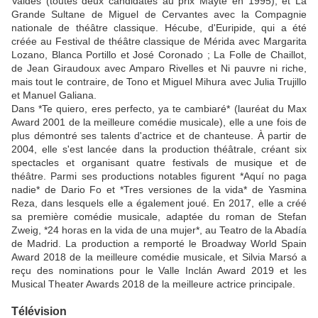
Valdés (toutes deux candidates au prix Mayte en 1995), et La
Grande Sultane de Miguel de Cervantes avec la Compagnie
nationale de théâtre classique. Hécube, d'Euripide, qui a été
créée au Festival de théâtre classique de Mérida avec Margarita
Lozano, Blanca Portillo et José Coronado ; La Folle de Chaillot,
de Jean Giraudoux avec Amparo Rivelles et Ni pauvre ni riche,
mais tout le contraire, de Tono et Miguel Mihura avec Julia Trujillo
et Manuel Galiana.
Dans *Te quiero, eres perfecto, ya te cambiaré* (lauréat du Max
Award 2001 de la meilleure comédie musicale), elle a une fois de
plus démontré ses talents d'actrice et de chanteuse. À partir de
2004, elle s'est lancée dans la production théâtrale, créant six
spectacles et organisant quatre festivals de musique et de
théâtre. Parmi ses productions notables figurent *Aquí no paga
nadie* de Dario Fo et *Tres versiones de la vida* de Yasmina
Reza, dans lesquels elle a également joué. En 2017, elle a créé
sa première comédie musicale, adaptée du roman de Stefan
Zweig, *24 horas en la vida de una mujer*, au Teatro de la Abadía
de Madrid. La production a remporté le Broadway World Spain
Award 2018 de la meilleure comédie musicale, et Silvia Marsó a
reçu des nominations pour le Valle Inclán Award 2019 et les
Musical Theater Awards 2018 de la meilleure actrice principale.
Télévision