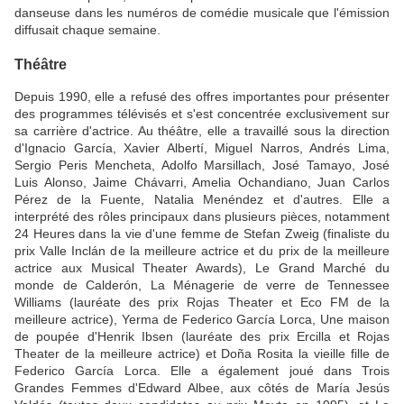
danseuse dans les numéros de comédie musicale que l'émission
diffusait chaque semaine.
Théâtre
Depuis 1990, elle a refusé des offres importantes pour présenter
des programmes télévisés et s'est concentrée exclusivement sur
sa carrière d'actrice. Au théâtre, elle a travaillé sous la direction
d'Ignacio García, Xavier Albertí, Miguel Narros, Andrés Lima,
Sergio Peris Mencheta, Adolfo Marsillach, José Tamayo, José
Luis Alonso, Jaime Chávarri, Amelia Ochandiano, Juan Carlos
Pérez de la Fuente, Natalia Menéndez et d'autres. Elle a
interprété des rôles principaux dans plusieurs pièces, notamment
24 Heures dans la vie d'une femme de Stefan Zweig (finaliste du
prix Valle Inclán de la meilleure actrice et du prix de la meilleure
actrice aux Musical Theater Awards), Le Grand Marché du
monde de Calderón, La Ménagerie de verre de Tennessee
Williams (lauréate des prix Rojas Theater et Eco FM de la
meilleure actrice), Yerma de Federico García Lorca, Une maison
de poupée d'Henrik Ibsen (lauréate des prix Ercilla et Rojas
Theater de la meilleure actrice) et Doña Rosita la vieille fille de
Federico García Lorca. Elle a également joué dans Trois
Grandes Femmes d'Edward Albee, aux côtés de María Jesús