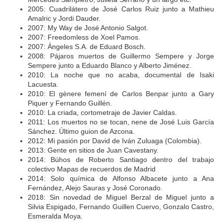
2005: Cuadrilátero de José Carlos Ruiz junto a Mathieu
Amalric y Jordi Dauder.
2007: My Way de José Antonio Salgot.
2007: Freedomless de Xoel Pamos.
2007: Ángeles S.A. de Eduard Bosch.
2008: Pájaros muertos de Guillermo Sempere y Jorge
Sempere junto a Eduardo Blanco y Alberto Jiménez.
2010: La noche que no acaba, documental de Isaki
Lacuesta.
2010: El gènere femení de Carlos Benpar junto a Gary
Piquer y Fernando Guillén.
2010: La criada, cortometraje de Javier Caldas.
2011: Los muertos no se tocan, nene de José Luis García
Sánchez. Último guion de Azcona.
2012: Mi pasión por David de Iván Zuluaga (Colombia).
2013: Gente en sitios de Juan Cavestany.
2014: Búhos de Roberto Santiago dentro del trabajo
colectivo Mapas de recuerdos de Madrid
2014: Solo química de Alfonso Albacete junto a Ana
Fernández, Alejo Sauras y José Coronado.
2018: Sin novedad de Miguel Berzal de Miguel junto a
Silvia Espigado, Fernando Guillen Cuervo, Gonzalo Castro,
Esmeralda Moya.