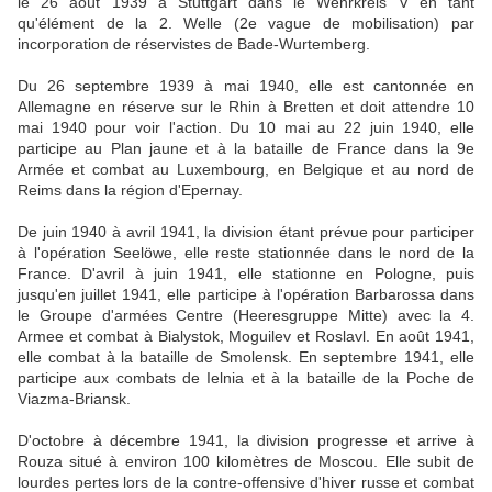
le 26 août 1939 à Stuttgart dans le Wehrkreis V en tant
qu'élément de la 2. Welle (2e vague de mobilisation) par
incorporation de réservistes de Bade-Wurtemberg.
Du 26 septembre 1939 à mai 1940, elle est cantonnée en
Allemagne en réserve sur le Rhin à Bretten et doit attendre 10
mai 1940 pour voir l'action. Du 10 mai au 22 juin 1940, elle
participe au Plan jaune et à la bataille de France dans la 9e
Armée et combat au Luxembourg, en Belgique et au nord de
Reims dans la région d'Epernay.
De juin 1940 à avril 1941, la division étant prévue pour participer
à l'opération Seelöwe, elle reste stationnée dans le nord de la
France. D'avril à juin 1941, elle stationne en Pologne, puis
jusqu'en juillet 1941, elle participe à l'opération Barbarossa dans
le Groupe d'armées Centre (Heeresgruppe Mitte) avec la 4.
Armee et combat à Bialystok, Moguilev et Roslavl. En août 1941,
elle combat à la bataille de Smolensk. En septembre 1941, elle
participe aux combats de Ielnia et à la bataille de la Poche de
Viazma-Briansk.
D'octobre à décembre 1941, la division progresse et arrive à
Rouza situé à environ 100 kilomètres de Moscou. Elle subit de
lourdes pertes lors de la contre-offensive d'hiver russe et combat