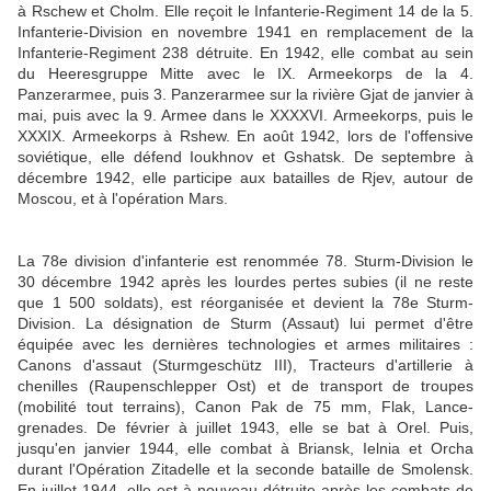
à Rschew et Cholm. Elle reçoit le Infanterie-Regiment 14 de la 5.
Infanterie-Division en novembre 1941 en remplacement de la
Infanterie-Regiment 238 détruite. En 1942, elle combat au sein
du Heeresgruppe Mitte avec le IX. Armeekorps de la 4.
Panzerarmee, puis 3. Panzerarmee sur la rivière Gjat de janvier à
mai, puis avec la 9. Armee dans le XXXXVI. Armeekorps, puis le
XXXIX. Armeekorps à Rshew. En août 1942, lors de l'offensive
soviétique, elle défend Ioukhnov et Gshatsk. De septembre à
décembre 1942, elle participe aux batailles de Rjev, autour de
Moscou, et à l'opération Mars.
La 78e division d'infanterie est renommée 78. Sturm-Division le
30 décembre 1942 après les lourdes pertes subies (il ne reste
que 1 500 soldats), est réorganisée et devient la 78e Sturm-
Division. La désignation de Sturm (Assaut) lui permet d'être
équipée avec les dernières technologies et armes militaires :
Canons d'assaut (Sturmgeschütz III), Tracteurs d'artillerie à
chenilles (Raupenschlepper Ost) et de transport de troupes
(mobilité tout terrains), Canon Pak de 75 mm, Flak, Lance-
grenades. De février à juillet 1943, elle se bat à Orel. Puis,
jusqu'en janvier 1944, elle combat à Briansk, Ielnia et Orcha
durant l'Opération Zitadelle et la seconde bataille de Smolensk.
En juillet 1944, elle est à nouveau détruite après les combats de