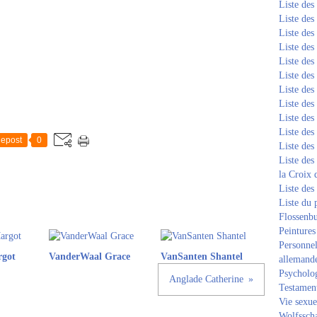
Liste de
Liste de
Liste de
Liste de
Liste de
Liste de
Liste de
Liste de
Liste de
Liste de
epost
0
Liste de
Liste des
la Croix 
Liste des
Liste du 
Flossenb
Peintures
Personnel
rgot
VanderWaal Grace
VanSanten Shantel
allemand
Psycholog
Anglade Catherine
Testament
Vie sexue
Wolfssch