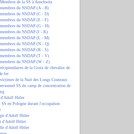
s Membres de la SS à Auschwitz
s membres du NSDAP (A - B)
s membres du NSDAP (C - D)
s membres du NSDAP (E - F)
s membres du NSDAP (G - H)
s membres du NSDAP (I - K)
s membres du NSDAP (L - M)
s membres du NSDAP (N - Q)
s membres du NSDAP (R - S)
s membres du NSDAP (T - V)
s membres du NSDAP (W - Z)
 récipiendaires de la Croix de chevalier de
de fer
 victimes de la Nuit des Longs Couteaux
personnel SS du camp de concentration de
urg
 d'Adolf Hitler
 SS en Pologne durant l'occupation
e
ie d'Adolf Hitler
 d'Adolf Hitler
lle d'Adolf Hitler
anze