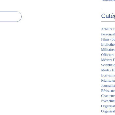
Caté
Acteurs E
Personnal
Films
(66
Bibliothè
Militaires
Officiers
Métiers D
Scientifi
Mode
(10
Ecrivains
Réalisate
Journalis
Résistant
Chanteur
Evèneme
Organisat
Organisat