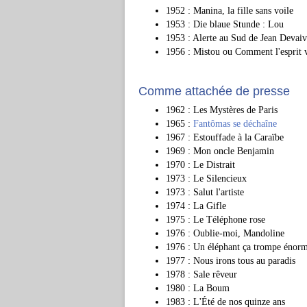
1952 : Manina, la fille sans voile
1953 : Die blaue Stunde : Lou
1953 : Alerte au Sud de Jean Devaivr
1956 : Mistou ou Comment l'esprit vi
Comme attachée de presse
1962 : Les Mystères de Paris
1965 :
Fantômas se déchaîne
1967 : Estouffade à la Caraïbe
1969 : Mon oncle Benjamin
1970 : Le Distrait
1973 : Le Silencieux
1973 : Salut l'artiste
1974 : La Gifle
1975 : Le Téléphone rose
1976 : Oublie-moi, Mandoline
1976 : Un éléphant ça trompe énor
1977 : Nous irons tous au paradis
1978 : Sale rêveur
1980 : La Boum
1983 : L'Été de nos quinze ans