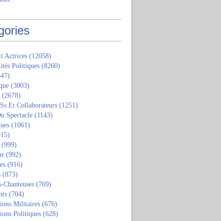
gories
t Actrices
(12058)
ités Politiques
(8260)
47)
que
(3003)
(2678)
 Ss Et Collaborateurs
(1251)
u Spectacle
(1143)
ques
(1061)
15)
(999)
ur
(992)
tes
(916)
s
(873)
s-Chanteuses
(769)
nts
(704)
ions Militaires
(676)
ions Politiques
(628)