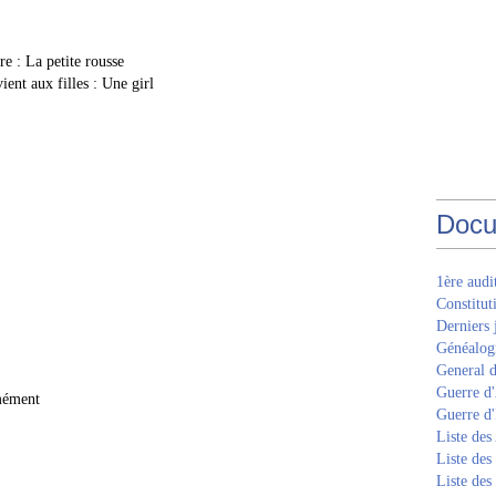
e : La petite rousse
ent aux filles : Une girl
Docu
1ère aud
Constitut
Derniers 
Généalogi
General d
Guerre d'
mément
Guerre d
Liste des
Liste des
Liste des