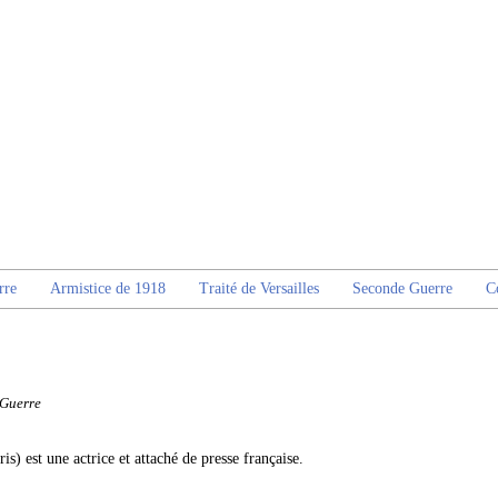
rre
Armistice de 1918
Traité de Versailles
Seconde Guerre
C
 Guerre
s) est une actrice et attaché de presse française.