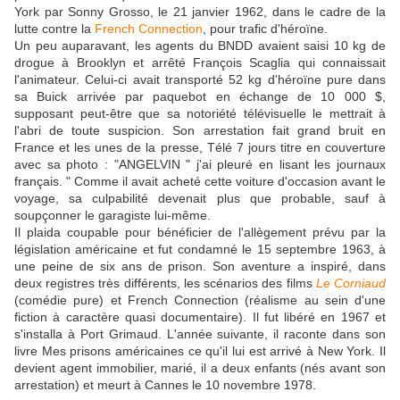
York par Sonny Grosso, le 21 janvier 1962, dans le cadre de la
lutte contre la
French Connection
, pour trafic d'héroïne.
Un peu auparavant, les agents du BNDD avaient saisi 10 kg de
drogue à Brooklyn et arrêté François Scaglia qui connaissait
l'animateur. Celui-ci avait transporté 52 kg d'héroïne pure dans
sa Buick arrivée par paquebot en échange de 10 000 $,
supposant peut-être que sa notoriété télévisuelle le mettrait à
l'abri de toute suspicion. Son arrestation fait grand bruit en
France et les unes de la presse, Télé 7 jours titre en couverture
avec sa photo : "ANGELVIN " j'ai pleuré en lisant les journaux
français. " Comme il avait acheté cette voiture d'occasion avant le
voyage, sa culpabilité devenait plus que probable, sauf à
soupçonner le garagiste lui-même.
Il plaida coupable pour bénéficier de l'allègement prévu par la
législation américaine et fut condamné le 15 septembre 1963, à
une peine de six ans de prison. Son aventure a inspiré, dans
deux registres très différents, les scénarios des films
Le Corniaud
(comédie pure) et French Connection (réalisme au sein d'une
fiction à caractère quasi documentaire). Il fut libéré en 1967 et
s'installa à Port Grimaud. L'année suivante, il raconte dans son
livre Mes prisons américaines ce qu'il lui est arrivé à New York. Il
devient agent immobilier, marié, il a deux enfants (nés avant son
arrestation) et meurt à Cannes le 10 novembre 1978.