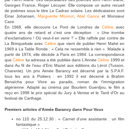
Georges France, Roger Lécuyer. Elle compose un autre recueil
de poèmes sous le titre Le Cadran solaire. Les dédicataires sont
Einar Johansen,
Marguerite Monnot
,
Abel Gance
et Monsieur
Caze.
En 1968, elle découvre Le Pont de Londres de
Céline
avec
quatre ans de retard et c'est une déception : « Une trombe
d'exclamations ! Où veut-il en venir ? » Elle raffole par contre de
La Brinquebale avec
Céline
que vient de publier Henri Mahé en
1969 à La Table Ronde : « Cela ne ressemble à rien ». Malade à
partir de 1974, elle décède à Paris en 1984. La correspondance
que
Céline
lui adressa a été publiée dans L’Année
Céline
1999 et
dans Au fil de l’eau d’Eric Mazet aux éditions du Lérot (Tusson,
Charente). Un prix Aimée Barancy est décerné par la S.P.A.F.
tous les ans à Poitiers : en 1992 il est décerné à Brahim
Benaïcha pour Vivre au paradis, roman de l'immigration
algérienne. Adapté au cinéma par Bourlem Guerdjou, le film a
reçu en 1998 le prix spécial du Jury à Venise et le Tanit d'Or au
festival de Carthage.
Premiers articles d'Aimée Barancy dans Pour Vous
no 110 du 25.12.30 : « Carnet d’une assistante : un film
fantastique »