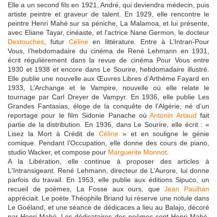
Elle a un second fils en 1921, André, qui deviendra médecin, puis
artiste peintre et graveur de talent. En 1929, elle rencontre le
peintre Henri Mahé sur sa péniche, La Malamoa, et lui présente,
avec Eliane Tayar, cinéaste, et l'actrice Nane Germon, le docteur
Destouches
, futur
Céline
en littérature. Entre à L’Intran-Pour
Vous, l’hebdomadaire du cinéma de René Lehmann en 1931,
écrit régulièrement dans la revue de cinéma Pour Vous entre
1930 et 1938 et encore dans Le Sourire, hebdomadaire illustré.
Elle publie une nouvelle aux Œuvres Libres d’Arthème Fayard en
1933, L’Archange et le Vampire, nouvelle où elle relate le
tournage par Carl Dreyer de Vampyr. En 1936, elle publie Les
Grandes Fantasias, éloge de la conquête de l’Algérie, né d’un
reportage pour le film Sidonie Panache où
Antonin Artaud
fait
partie de la distribution. En 1936, dans Le Sourire, elle écrit : «
Lisez la Mort à Crédit de
Céline
» et en souligne le génie
comique. Pendant l’Occupation, elle donne des cours de piano,
studio Wacker, et compose pour
Marguerite Monnot
.
A la Libération, elle continue à proposer des articles à
L'Intransigeant. René Lehmann, directeur de L’Aurore, lui donne
parfois du travail. En 1953, elle publie aux éditions Sipuco, un
recueil de poèmes, La Fosse aux ours, que
Jean Paulhan
appréciait. Le poète Théophile Briand lui réserve une notule dans
Le Goéland, et une séance de dédicaces a lieu au Balajo, décoré
par Henri Mahé. Les dédicataires des poèmes sont Henri Mahé,