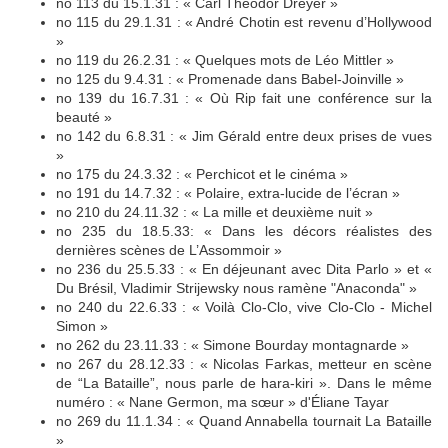
no 113 du 15.1.31 : « Carl Théodor Dreyer »
no 115 du 29.1.31 : « André Chotin est revenu d’Hollywood
»
no 119 du 26.2.31 : « Quelques mots de Léo Mittler »
no 125 du 9.4.31 : « Promenade dans Babel-Joinville »
no 139 du 16.7.31 : « Où Rip fait une conférence sur la
beauté »
no 142 du 6.8.31 : « Jim Gérald entre deux prises de vues
»
no 175 du 24.3.32 : « Perchicot et le cinéma »
no 191 du 14.7.32 : « Polaire, extra-lucide de l’écran »
no 210 du 24.11.32 : « La mille et deuxième nuit »
no 235 du 18.5.33: « Dans les décors réalistes des
dernières scènes de L’Assommoir »
no 236 du 25.5.33 : « En déjeunant avec Dita Parlo » et «
Du Brésil, Vladimir Strijewsky nous ramène "Anaconda" »
no 240 du 22.6.33 : « Voilà Clo-Clo, vive Clo-Clo - Michel
Simon »
no 262 du 23.11.33 : « Simone Bourday montagnarde »
no 267 du 28.12.33 : « Nicolas Farkas, metteur en scène
de “La Bataille”, nous parle de hara-kiri ». Dans le même
numéro : « Nane Germon, ma sœur » d'Éliane Tayar
no 269 du 11.1.34 : « Quand Annabella tournait La Bataille
»