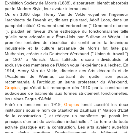
Exhibition Society de Morris (1888), disparurent, bientôt absorbés
par le Modern Style, leur avatar international.
Or, en 1890 déjà, Henry Van de Velde voyait en l'ingénieur
l'architecte de l'avenir et, dix ans plus tard, Adolf Loos, dans un
pamphlet intitulé Ornament und Verbrechen (" Ornement et crime
"), plaidait en faveur d'une esthétique du fonctionnalisme telle
qu'elle sera adoptée aux États-Unis par Sullivan et Wright. La
première tentative de résolution du conflit entre la technique
industrielle et la culture artisanale de Morris fut faite par
Muthesius, créateur du Deutscher Werkbund (" Union du travail ")
en 1907 à Munich. Mais l'attitude encore individualiste et
exclusive des membres de l'Union voua l'expérience à l'échec. En
1914, Henry Van de Velde, directeur des Arts décoratifs et de
l'Académie de Weimar, contraint de quitter son poste,
recommanda à l'archiduc un jeune professeur du Werkbund,
Gropius
, qui s'était fait remarquer dès 1910 par la construction
audacieuse de bâtiments aux formes strictement fonctionnelles,
les usines Fagus d'Alfeld.
Entré en fonctions en 1919,
Gropius
fondit aussitôt les deux
institutions sous le nom de Staatliches Bauhaus (" Maison d'État
de la construction ") et rédigea un manifeste qui posait les
principes d'un art de civilisation industrielle : " Le terme de toute
activité plastique est la construction. Les arts avaient autrefois
pour tâche suprême l'embellissement du bâtiment, et,