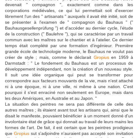
devenait " compagnon ", exactement comme dans les
corporations médiévales, ce qui lui permettait soit d'exercer
librement l'un des " artisanats " auxquels il avait été initié, soit de
se présenter à l'examen de " compagnon du Bauhaus " ("
Bauhausgesellenprüfung ") et d'accéder au dernier cycle, l'étude
de la construction (" Baulehre "), qui se caractérise par un travail
commun avec les maîtres sur le chantier et à l'atelier. Ce dernier
temps était complété par une formation d'ingénieur. Première
grande école de technologie moderne, le Bauhaus ne voulut pas
créer de style ; mais, comme le déclarait
Gropius
en 1959 à
Darmstadt : " Le fondement du Bauhaus est un processus de
développement indépendant, non la création d'un nouveau style.
Il suit une idée organique qui peut se transformer pour
correspondre aux facteurs mouvants de la vie, mais n'est attaché
ni à une époque, ni à une ville, ni même à une nation. C'est
pourquoi il s'est enraciné non seulement en Europe, mais dans
les deux Amériques, en Australie et au Japon. "
La situation des peintres ne sera pas différente de celle des
autres maîtres ; ils étaient avant tout les artisans qui, ainsi que le
disait le manifeste, pouvaient bénéficier à un moment donné d'un
involontaire état de grâce qui donnait au travail de leurs mains les
formes de l'art. De fait, il est certain que les peintres prodigieux
que
Gropius
sut s'adjoindre n'auraient pas accepté son invitation