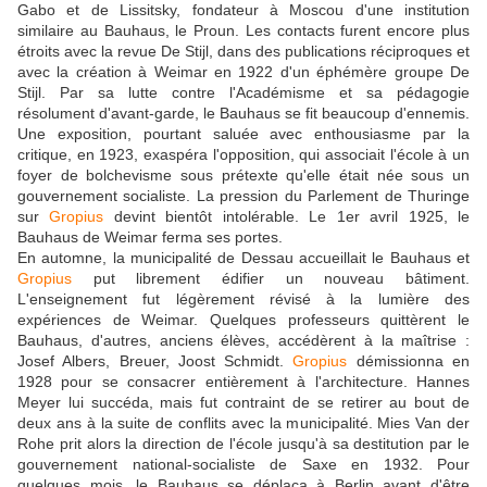
Gabo et de Lissitsky, fondateur à Moscou d'une institution
similaire au Bauhaus, le Proun. Les contacts furent encore plus
étroits avec la revue De Stijl, dans des publications réciproques et
avec la création à Weimar en 1922 d'un éphémère groupe De
Stijl. Par sa lutte contre l'Académisme et sa pédagogie
résolument d'avant-garde, le Bauhaus se fit beaucoup d'ennemis.
Une exposition, pourtant saluée avec enthousiasme par la
critique, en 1923, exaspéra l'opposition, qui associait l'école à un
foyer de bolchevisme sous prétexte qu'elle était née sous un
gouvernement socialiste. La pression du Parlement de Thuringe
sur
Gropius
devint bientôt intolérable. Le 1er avril 1925, le
Bauhaus de Weimar ferma ses portes.
En automne, la municipalité de Dessau accueillait le Bauhaus et
Gropius
put librement édifier un nouveau bâtiment.
L'enseignement fut légèrement révisé à la lumière des
expériences de Weimar. Quelques professeurs quittèrent le
Bauhaus, d'autres, anciens élèves, accédèrent à la maîtrise :
Josef Albers, Breuer, Joost Schmidt.
Gropius
démissionna en
1928 pour se consacrer entièrement à l'architecture. Hannes
Meyer lui succéda, mais fut contraint de se retirer au bout de
deux ans à la suite de conflits avec la municipalité. Mies Van der
Rohe prit alors la direction de l'école jusqu'à sa destitution par le
gouvernement national-socialiste de Saxe en 1932. Pour
quelques mois, le Bauhaus se déplaça à Berlin avant d'être