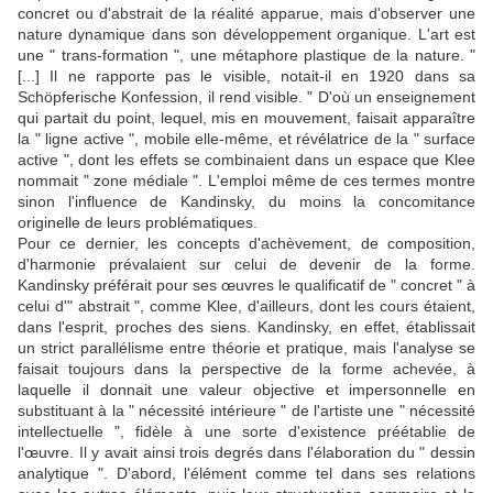
concret ou d'abstrait de la réalité apparue, mais d'observer une
nature dynamique dans son développement organique. L'art est
une " trans-formation ", une métaphore plastique de la nature. "
[...] Il ne rapporte pas le visible, notait-il en 1920 dans sa
Schöpferische Konfession, il rend visible. " D'où un enseignement
qui partait du point, lequel, mis en mouvement, faisait apparaître
la " ligne active ", mobile elle-même, et révélatrice de la " surface
active ", dont les effets se combinaient dans un espace que Klee
nommait " zone médiale ". L'emploi même de ces termes montre
sinon l'influence de Kandinsky, du moins la concomitance
originelle de leurs problématiques.
Pour ce dernier, les concepts d'achèvement, de composition,
d'harmonie prévalaient sur celui de devenir de la forme.
Kandinsky préférait pour ses œuvres le qualificatif de " concret " à
celui d'" abstrait ", comme Klee, d'ailleurs, dont les cours étaient,
dans l'esprit, proches des siens. Kandinsky, en effet, établissait
un strict parallélisme entre théorie et pratique, mais l'analyse se
faisait toujours dans la perspective de la forme achevée, à
laquelle il donnait une valeur objective et impersonnelle en
substituant à la " nécessité intérieure " de l'artiste une " nécessité
intellectuelle ", fidèle à une sorte d'existence préétablie de
l'œuvre. Il y avait ainsi trois degrés dans l'élaboration du " dessin
analytique ". D'abord, l'élément comme tel dans ses relations