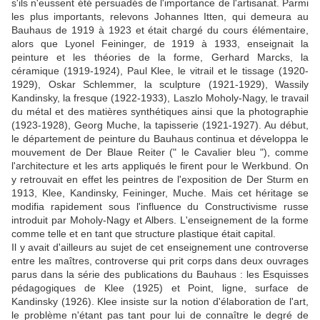
s'ils n'eussent été persuadés de l'importance de l'artisanat. Parmi
les plus importants, relevons Johannes Itten, qui demeura au
Bauhaus de 1919 à 1923 et était chargé du cours élémentaire,
alors que Lyonel Feininger, de 1919 à 1933, enseignait la
peinture et les théories de la forme, Gerhard Marcks, la
céramique (1919-1924), Paul Klee, le vitrail et le tissage (1920-
1929), Oskar Schlemmer, la sculpture (1921-1929), Wassily
Kandinsky, la fresque (1922-1933), Laszlo Moholy-Nagy, le travail
du métal et des matières synthétiques ainsi que la photographie
(1923-1928), Georg Muche, la tapisserie (1921-1927). Au début,
le département de peinture du Bauhaus continua et développa le
mouvement de Der Blaue Reiter (" le Cavalier bleu "), comme
l'architecture et les arts appliqués le firent pour le Werkbund. On
y retrouvait en effet les peintres de l'exposition de Der Sturm en
1913, Klee, Kandinsky, Feininger, Muche. Mais cet héritage se
modifia rapidement sous l'influence du Constructivisme russe
introduit par Moholy-Nagy et Albers. L'enseignement de la forme
comme telle et en tant que structure plastique était capital.
Il y avait d'ailleurs au sujet de cet enseignement une controverse
entre les maîtres, controverse qui prit corps dans deux ouvrages
parus dans la série des publications du Bauhaus : les Esquisses
pédagogiques de Klee (1925) et Point, ligne, surface de
Kandinsky (1926). Klee insiste sur la notion d'élaboration de l'art,
le problème n'étant pas tant pour lui de connaître le degré de