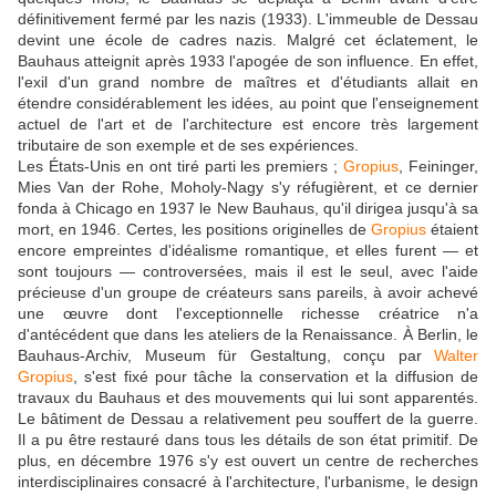
définitivement fermé par les nazis (1933). L'immeuble de Dessau
devint une école de cadres nazis. Malgré cet éclatement, le
Bauhaus atteignit après 1933 l'apogée de son influence. En effet,
l'exil d'un grand nombre de maîtres et d'étudiants allait en
étendre considérablement les idées, au point que l'enseignement
actuel de l'art et de l'architecture est encore très largement
tributaire de son exemple et de ses expériences.
Les États-Unis en ont tiré parti les premiers ;
Gropius
, Feininger,
Mies Van der Rohe, Moholy-Nagy s'y réfugièrent, et ce dernier
fonda à Chicago en 1937 le New Bauhaus, qu'il dirigea jusqu'à sa
mort, en 1946. Certes, les positions originelles de
Gropius
étaient
encore empreintes d'idéalisme romantique, et elles furent — et
sont toujours — controversées, mais il est le seul, avec l'aide
précieuse d'un groupe de créateurs sans pareils, à avoir achevé
une œuvre dont l'exceptionnelle richesse créatrice n'a
d'antécédent que dans les ateliers de la Renaissance. À Berlin, le
Bauhaus-Archiv, Museum für Gestaltung, conçu par
Walter
Gropius
, s'est fixé pour tâche la conservation et la diffusion de
travaux du Bauhaus et des mouvements qui lui sont apparentés.
Le bâtiment de Dessau a relativement peu souffert de la guerre.
Il a pu être restauré dans tous les détails de son état primitif. De
plus, en décembre 1976 s'y est ouvert un centre de recherches
interdisciplinaires consacré à l'architecture, l'urbanisme, le design