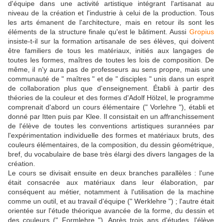
d'équipe dans une activité artistique intégrant l'artisanat au
niveau de la création et l'industrie à celui de la production. Tous
les arts émanent de l'architecture, mais en retour ils sont les
éléments de la structure finale qu'est le bâtiment. Aussi
Gropius
insiste-t-il sur la formation artisanale de ses élèves, qui doivent
être familiers de tous les matériaux, initiés aux langages de
toutes les formes, maîtres de toutes les lois de composition. De
même, il n'y aura pas de professeurs au sens propre, mais une
communauté de " maîtres " et de " disciples " unis dans un esprit
de collaboration plus que d'enseignement. Établi à partir des
théories de la couleur et des formes d'Adolf Hölzel, le programme
comprenait d'abord un cours élémentaire (" Vorlehre "), établi et
donné par Itten puis par Klee. Il consistait en un affranchissement
de l'élève de toutes les conventions artistiques surannées par
l'expérimentation individuelle des formes et matériaux bruts, des
couleurs élémentaires, de la composition, du dessin géométrique,
bref, du vocabulaire de base très élargi des divers langages de la
création.
Le cours se divisait ensuite en deux branches parallèles : l'une
était consacrée aux matériaux dans leur élaboration, par
conséquent au métier, notamment à l'utilisation de la machine
comme un outil, et au travail d'équipe (" Werklehre ") ; l'autre était
orientée sur l'étude théorique avancée de la forme, du dessin et
des couleurs (" Formlehre "). Après trois ans d'études, l'élève