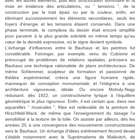
avec les autres éléments, puis leur structuration sommaire et la
mise en évidence des articulations, ou " tensions ", de la
construction par le trait épais ou par la couleur, enfin, en
éliminant successivement les éléments secondaires, seuls les
foyers d'énergie et les tensions étaient conservés. Dans une
phase terminale, le complexe du dessin était encore simplifié
pour parvenir à la plus grande sobriété en même temps qu'au
cœur de la densité expressive, où le signe devient symbole.
L'échange d'influences entre le Bauhaus et les peintres fut
considérable. Feininger, par exemple, venu du Cubisme et
préoccupé de problèmes de relations spatiales, précisera au
Bauhaus une technique rationaliste de plans architecturaux. De
même Schlemmer, sculpteur de formation et passionné de
théâtre expérimental, créera une figure humaine rigide,
mannequin de conception monumentale, et l'intégrera à une
architecture vigoureuse, idéale. Ou encore Moholy-Nagy
réduisant, dès 1922, un constructivisme lyrique à l'équilibre
géométrique le plus rigoureux. Enfin, il est certain que, dans ses
aquarelles " musicales ", Klee est redevable de la peinture de
Hirschfeld-Mack, de même que l'enseignement du tissage l'a
sensibilisé à la texture de la toile. On assiste par ailleurs, dès les
années 20, à une convergence des mouvements constructivistes
vers le Bauhaus. Un échange d'idées extrêmement fécond devait
s'établir notamment avec le Suprématisme de Malévitch, de