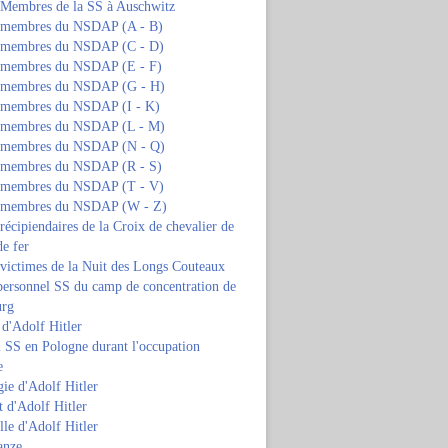
s Membres de la SS à Auschwitz
s membres du NSDAP (A - B)
s membres du NSDAP (C - D)
s membres du NSDAP (E - F)
s membres du NSDAP (G - H)
s membres du NSDAP (I - K)
s membres du NSDAP (L - M)
s membres du NSDAP (N - Q)
s membres du NSDAP (R - S)
s membres du NSDAP (T - V)
s membres du NSDAP (W - Z)
 récipiendaires de la Croix de chevalier de
de fer
 victimes de la Nuit des Longs Couteaux
personnel SS du camp de concentration de
urg
 d'Adolf Hitler
 SS en Pologne durant l'occupation
e
ie d'Adolf Hitler
 d'Adolf Hitler
lle d'Adolf Hitler
anze