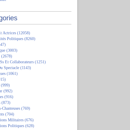
gories
t Actrices
(12058)
ités Politiques
(8260)
47)
que
(3003)
(2678)
 Ss Et Collaborateurs
(1251)
u Spectacle
(1143)
ques
(1061)
15)
(999)
ur
(992)
tes
(916)
s
(873)
s-Chanteuses
(769)
nts
(704)
ions Militaires
(676)
ions Politiques
(628)