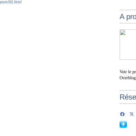
agnon/66.html
A pr
Voir le p
Overblog
Rése