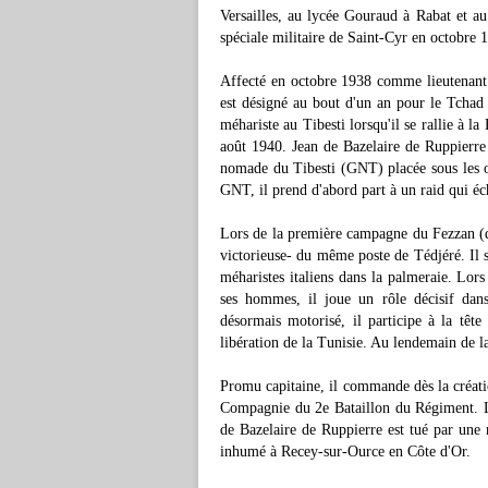
Versailles, au lycée Gouraud à Rabat et au 
spéciale militaire de Saint-Cyr en octobre 1
Affecté en octobre 1938 comme lieutenant 
est désigné au bout d'un an pour le Tchad
méhariste au Tibesti lorsqu'il se rallie à l
août 1940. Jean de Bazelaire de Ruppierr
nomade du Tibesti (GNT) placée sous les or
GNT, il prend d'abord part à un raid qui éc
Lors de la première campagne du Fezzan (dés
victorieuse- du même poste de Tédjéré. Il s
méharistes italiens dans la palmeraie. Lor
ses hommes, il joue un rôle décisif dan
désormais motorisé, il participe à la tête
libération de la Tunisie. Au lendemain de
Promu capitaine, il commande dès la créat
Compagnie du 2e Bataillon du Régiment. L
de Bazelaire de Ruppierre est tué par une 
inhumé à Recey-sur-Ource en Côte d'Or.