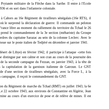
Prytanée militaire de la Flèche dans la Sarthe. Il entre à l'Ecole
936 et en sort dans l'infanterie coloniale.
à Cahors au 16e Régiment de tirailleurs sénégalais (16e RTS), il
 où le surprend la déclaration de guerre. Il commande un peloton
a France libre au moment du ralliement du territoire du Tchad le 26
e prend le commandement de la 3e section (méhariste) du Groupe
dres du capitaine Sarazac au sein de la colonne Leclerc. Avec le
houe sur le poste italien de Tedjéré en décembre et janvier 1941.
ert de Libye) en février 1942, il participe à l'attaque -cette fois
e distingue par son calme et son cran au cours de la poursuite des
s de la seconde campagne du Fezzan, en janvier 1943, à la tête de
s la capitulation de la garnison italienne de Gatroun. Le GNT
 de d'une section de tirailleurs sénégalais, avec la Force L, à la
 la campagne, il reçoit le commandement du GNT.
ion du Régiment de marche du Tchad (RMT) en juillet 1943, la 6e
e 22 octobre 1943, aux environs de Constantine en Algérie, Jean
mine au cours d'un exercice de pose et de relève de mines. Il est