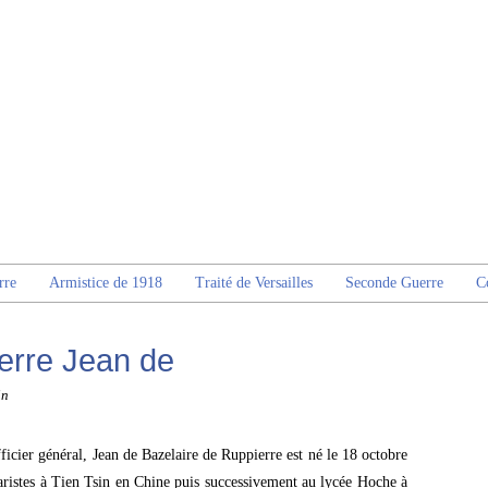
rre
Armistice de 1918
Traité de Versailles
Seconde Guerre
C
erre Jean de
in
fficier général, Jean de Bazelaire de Ruppierre est né le 18 octobre
 Maristes à Tien Tsin en Chine puis successivement au lycée Hoche à