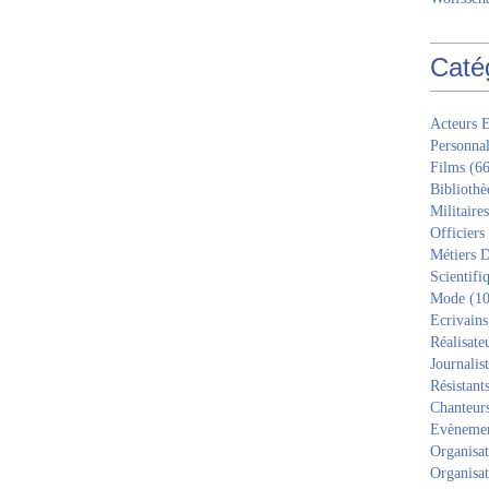
Caté
Acteurs E
Personnal
Films
(66
Bibliothè
Militaires
Officiers
Métiers D
Scientifi
Mode
(10
Ecrivains
Réalisate
Journalis
Résistant
Chanteur
Evèneme
Organisat
Organisat