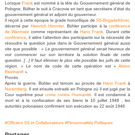
Lorsque
Frank
est nommé à la tête du Gouvernement général de
Pologne, Bülher le suit à Cracovie en tant que secrétaire d’état du
gouvernement général et adjoint du gouverneur.
Il reçoit à cette époque le grade honorifique de
SS-Brigadeführer
,
décerné par
Heinrich Himmler
. Bühler participe à la
conférence
de Wannsee
comme représentant de
Hans Frank
. Durant cette
conférence
, il attire l’attention des participants sur la nécessité de
résoudre la question juive dans le Gouvernement général aussi
vite que possible : «
Le gouvernement général serait heureux de
voir commencer sur son territoire la solution finale de cette
question. [...] Il faut éliminer le plus vite possible les juifs de cette
région.
» Le nom de code de cette opération est «
Aktion
Reinhardt
».
Procès
Après la guerre, Bühler est témoin au procès de
Hans Frank
à
Nuremberg
. Il est ensuite extradé en Pologne où il est jugé par la
Cour suprême pour
crime contre l’humanité
. Il est condamné à
mort et à la confiscation de ses biens le 10 juillet 1948 ; les
autorités polonaises confirment son exécution au 22 août 1948.
#Officiers SS et Collaborateurs
#Personnalités Politiques
Partager