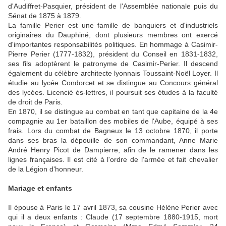
d'Audiffret-Pasquier, président de l'Assemblée nationale puis du
Sénat de 1875 à 1879.
La famille Perier est une famille de banquiers et d'industriels
originaires du Dauphiné, dont plusieurs membres ont exercé
d'importantes responsabilités politiques. En hommage à Casimir-
Pierre Perier (1777-1832), président du Conseil en 1831-1832,
ses fils adoptèrent le patronyme de Casimir-Perier. Il descend
également du célèbre architecte lyonnais Toussaint-Noël Loyer. Il
étudie au lycée Condorcet et se distingue au Concours général
des lycées. Licencié ès-lettres, il poursuit ses études à la faculté
de droit de Paris.
En 1870, il se distingue au combat en tant que capitaine de la 4e
compagnie au 1er bataillon des mobiles de l'Aube, équipé à ses
frais. Lors du combat de Bagneux le 13 octobre 1870, il porte
dans ses bras la dépouille de son commandant, Anne Marie
André Henry Picot de Dampierre, afin de le ramener dans les
lignes françaises. Il est cité à l'ordre de l'armée et fait chevalier
de la Légion d'honneur.
Mariage et enfants
Il épouse à Paris le 17 avril 1873, sa cousine Hélène Perier avec
qui il a deux enfants : Claude (17 septembre 1880-1915, mort