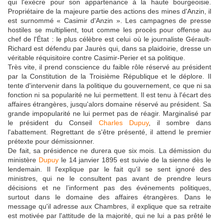
qui l'exècre pour son appartenance à la haute bourgeoisie.
Propriétaire de la majeure partie des actions des mines d'Anzin, il
est surnommé « Casimir d'Anzin ». Les campagnes de presse
hostiles se multiplient, tout comme les procès pour offense au
chef de l'État : le plus célèbre est celui où le journaliste Gérault-
Richard est défendu par Jaurès qui, dans sa plaidoirie, dresse un
véritable réquisitoire contre Casimir-Perier et sa politique.
Très vite, il prend conscience du faible rôle réservé au président
par la Constitution de la Troisième République et le déplore. Il
tente d'intervenir dans la politique du gouvernement, ce que ni sa
fonction ni sa popularité ne lui permettent. Il est tenu à l'écart des
affaires étrangères, jusqu'alors domaine réservé au président. Sa
grande impopularité ne lui permet pas de réagir. Marginalisé par
le président du Conseil
Charles Dupuy
, il sombre dans
l'abattement. Regrettant de s'être présenté, il attend le premier
prétexte pour démissionner.
De fait, sa présidence ne durera que six mois. La démission du
ministère
Dupuy
le 14 janvier 1895 est suivie de la sienne dès le
lendemain. Il l'explique par le fait qu'il se sent ignoré des
ministres, qui ne le consultent pas avant de prendre leurs
décisions et ne l’informent pas des événements politiques,
surtout dans le domaine des affaires étrangères. Dans le
message qu'il adresse aux Chambres, il explique que sa retraite
est motivée par l'attitude de la majorité, qui ne lui a pas prêté le