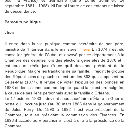
pour la France) et Germaine (Mme Edmé Sommier, 24
septembre 1881 - 1968). Ni l'un ni l'autre de ces enfants ne laisse
de descendance.
Parcours politique
Débuts
Il entre dans la vie publique comme secrétaire de son père,
ministre de l'Intérieur dans le ministère
Thiers
. En 1874 il est élu
conseiller général de l'Aube, et envoyé par ce département à la
Chambre des députés lors des élections générales de 1876 et il
est toujours réélu jusqu’à ce qu’il devienne président de la
République. Malgré les traditions de sa famille, il rejoint le groupe
des Républicains de gauche et est un des 363 qui s’opposent au
Seize-Mai (1877). Il refuse de voter l'expulsion des princes en
1883 et démissionne comme député quand la loi est promulguée,
à cause de ses liens personnels avec la famille d'Orléans.
Le 17 octobre 1883 il devient sous-secrétaire d'État à la Guerre,
poste qu'il occupe jusqu'au 30 mars 1885 dans le gouvernement
de Jules Ferry. De 1890 à 1892 il est vice-président de la
Chambre, tout en présidant la commission des Finances. En
1893 il accède au « perchoir », c'est-à-dire à la présidence de la
Chambre.