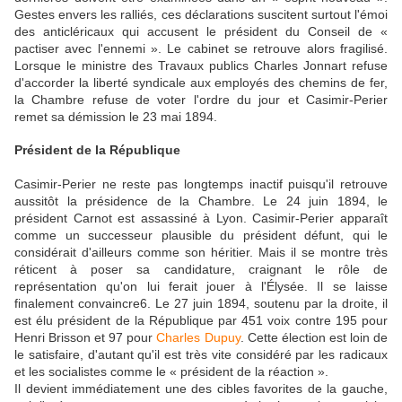
Gestes envers les ralliés, ces déclarations suscitent surtout l'émoi
des anticléricaux qui accusent le président du Conseil de «
pactiser avec l'ennemi ». Le cabinet se retrouve alors fragilisé.
Lorsque le ministre des Travaux publics Charles Jonnart refuse
d'accorder la liberté syndicale aux employés des chemins de fer,
la Chambre refuse de voter l'ordre du jour et Casimir-Perier
remet sa démission le 23 mai 1894.
Président de la République
Casimir-Perier ne reste pas longtemps inactif puisqu'il retrouve
aussitôt la présidence de la Chambre. Le 24 juin 1894, le
président Carnot est assassiné à Lyon. Casimir-Perier apparaît
comme un successeur plausible du président défunt, qui le
considérait d'ailleurs comme son héritier. Mais il se montre très
réticent à poser sa candidature, craignant le rôle de
représentation qu'on lui ferait jouer à l'Élysée. Il se laisse
finalement convaincre6. Le 27 juin 1894, soutenu par la droite, il
est élu président de la République par 451 voix contre 195 pour
Henri Brisson et 97 pour
Charles Dupuy
. Cette élection est loin de
le satisfaire, d'autant qu'il est très vite considéré par les radicaux
et les socialistes comme le « président de la réaction ».
Il devient immédiatement une des cibles favorites de la gauche,