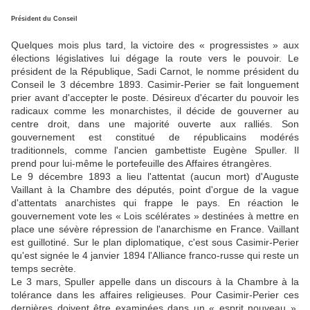
Président du Conseil
Quelques mois plus tard, la victoire des « progressistes » aux
élections législatives lui dégage la route vers le pouvoir. Le
président de la République, Sadi Carnot, le nomme président du
Conseil le 3 décembre 1893. Casimir-Perier se fait longuement
prier avant d'accepter le poste. Désireux d'écarter du pouvoir les
radicaux comme les monarchistes, il décide de gouverner au
centre droit, dans une majorité ouverte aux ralliés. Son
gouvernement est constitué de républicains modérés
traditionnels, comme l'ancien gambettiste Eugène Spuller. Il
prend pour lui-même le portefeuille des Affaires étrangères.
Le 9 décembre 1893 a lieu l'attentat (aucun mort) d'Auguste
Vaillant à la Chambre des députés, point d'orgue de la vague
d'attentats anarchistes qui frappe le pays. En réaction le
gouvernement vote les « Lois scélérates » destinées à mettre en
place une sévère répression de l'anarchisme en France. Vaillant
est guillotiné. Sur le plan diplomatique, c'est sous Casimir-Perier
qu'est signée le 4 janvier 1894 l'Alliance franco-russe qui reste un
temps secrète.
Le 3 mars, Spuller appelle dans un discours à la Chambre à la
tolérance dans les affaires religieuses. Pour Casimir-Perier ces
dernières doivent être examinées dans un « esprit nouveau ».