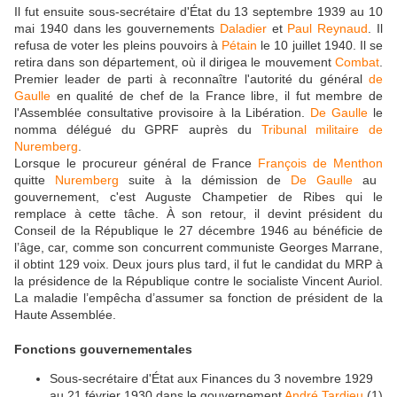
Il fut ensuite sous-secrétaire d'État du 13 septembre 1939 au 10
mai 1940 dans les gouvernements
Daladier
et
Paul Reynaud
. Il
refusa de voter les pleins pouvoirs à
Pétain
le 10 juillet 1940. Il se
retira dans son département, où il dirigea le mouvement
Combat
.
Premier leader de parti à reconnaître l'autorité du général
de
Gaulle
en qualité de chef de la France libre, il fut membre de
l'Assemblée consultative provisoire à la Libération.
De Gaulle
le
nomma délégué du GPRF auprès du
Tribunal militaire de
Nuremberg
.
Lorsque le procureur général de France
François de Menthon
quitte
Nuremberg
suite à la démission de
De Gaulle
au
gouvernement, c'est Auguste Champetier de Ribes qui le
remplace à cette tâche. À son retour, il devint président du
Conseil de la République le 27 décembre 1946 au bénéficie de
l’âge, car, comme son concurrent communiste Georges Marrane,
il obtint 129 voix. Deux jours plus tard, il fut le candidat du MRP à
la présidence de la République contre le socialiste Vincent Auriol.
La maladie l’empêcha d’assumer sa fonction de président de la
Haute Assemblée.
Fonctions gouvernementales
Sous-secrétaire d'État aux Finances du 3 novembre 1929
au 21 février 1930 dans le gouvernement
André Tardieu
(1)