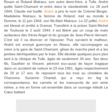
Rouen et Roland Malraux, son autre demi-frère, à Tulle. André
quitte Saint-Chamant et entre dans la clandestinité. Le 18 avril
1944, Claude est fusillé.
André
a pris le nom de Colonel Berger.
Madeleine Malraux, la femme de Roland, met au monde à
Domme, le 11 juin 1944, son fils Alain Malraux. Le 22 juillet,
André
est blessé et arrêté à Gramat. Transféré à la prison Saint-Michel
de Toulouse le 2 août 1944, il est libéré par un coup de main
audacieux des frères Angel et du groupe de Jean-Pierre Vernant.
C'est sûr il va divorcer et l'épouser. Puis survient le malheur,
André est envoyé guerroyer en Alsace, elle raccompagne sa
mère à la gare de Saint-Chamant, glisse du marche pied et a les
jambes déchiquetées par le train. Elle décède quelques jours plus
tard à la clinique de Tulle, âgée de seulement 34 ans. Ses deux
fils, Gauthier et Vincent, périront eux-aussi de façon tragique
dans un accident de voiture le 23 mai 1961, âgés respectivement
de 20 et 17 ans. Ils reposent tous les trois au cimetière de
Charonne. Suzanne Chantal, qui a reçu en leg la
correspondance, les carnets et les manuscrits de son amie
intime, a mis en forme cet ensemble dans un ouvrage intitulé Le
Cœur battant.