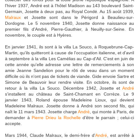
l'hiver 1937, André est à l'hôtel Madison au 143 boulevard Saint-
Germain, Josette à deux pas, au Royal Condé. Au 15 août 1939,
Malraux
et Josette sont dans le Périgord à Beaulieu-sur-
Dordogne. Le 5 novembre 1940, Josette donne naissance au
premier fils d'André, Pierre-Gauthier, à Neuilly-sur-Seine. En
novembre, le couple est à Hyères.
En janvier 1941, ils sont à la villa La Souco, à Roquebrune-Cap-
Martin, qu'ils quitteront à cause de l'occupation italienne, et d'avril
à septembre à la villa Les Camélias au Cap-d'Ail. C'est en juin de
cette année qu'elle adresse une lettre de remerciements à son
amie Jeanne Sandelion pour le rôti de veau dans un moment
difficile où ils n'ont pas de tickets de viande. Gide envoie Sartre et
Simone de Beauvoir leur rendre visite. En octobre, ils sont de
retour à la villa La Souco. Décembre 1942, Josette et
André
s'installent au château de Saint-Chamant en Corrèze. Le 9
janvier 1943, Roland épouse Madeleine Lioux, qui devient
Madeleine Malraux. Josette donne à André son second fils, qui
naît le 11 mars 1943. Josette charge
André
, qui monte à Paris, de
demander à
Pierre Drieu la Rochelle
d'être le parrain ; celui-ci
accepte.
Mars 1944, Claude Malraux, le demi-frère d'
André
, est arrêté à