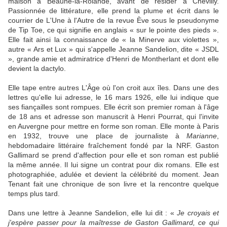
maison à Beaune-la-Rolande, avant de résider à Chevilly.
Passionnée de littérature, elle prend la plume et écrit dans le
courrier de L'Une à l'Autre de la revue Ève sous le pseudonyme
de Tip Toe, ce qui signifie en anglais « sur le pointe des pieds ».
Elle fait ainsi la connaissance de « la Minerve aux violettes »,
autre « Ars et Lux » qui s'appelle Jeanne Sandelion, dite « JSDL
», grande amie et admiratrice d'Henri de Montherlant et dont elle
devient la dactylo.
Elle tape entre autres L'Âge où l'on croit aux îles. Dans une des
lettres qu'elle lui adresse, le 16 mars 1926, elle lui indique que
ses fiançailles sont rompues. Elle écrit son premier roman à l'âge
de 18 ans et adresse son manuscrit à Henri Pourrat, qui l'invite
en Auvergne pour mettre en forme son roman. Elle monte à Paris
en 1932, trouve une place de journaliste à
Marianne
,
hebdomadaire littéraire fraîchement fondé par la NRF. Gaston
Gallimard se prend d'affection pour elle et son roman est publié
la même année. Il lui signe un contrat pour dix romans. Elle est
photographiée, adulée et devient la célébrité du moment. Jean
Tenant fait une chronique de son livre et la rencontre quelque
temps plus tard.
Dans une lettre à Jeanne Sandelion, elle lui dit : «
Je croyais et
j'espère passer pour la maîtresse de Gaston Gallimard, ce qui