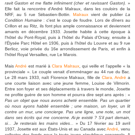
ravit Gaston et me flatte infiniment (cher et ravissant Gaston).
»
Elle fait la rencontre d'André Malraux, dans les couloirs de la
NRF, au 5 rue Sébastien-Bottin.
Malraux
vient de publier
La
Condition Humaine
: c'est le coup de foudre. Lors de dîners au
Crillon et au Ritz, ils font plus ample connaissance et deviennent
amants en décembre 1933. Josette habite à cette époque à
l'hôtel du Pont-Royal, puis à l'hôtel du Palais d'Orsay, ensuite à
l'Élysée Parc Hôtel en 1936, puis à l'hôtel du Louvre et au 9 rue
Berlioz, voie privée du 16e arrondissement de Paris, et enfin à
l'hôtel Royal Versailles, rue Le Marois.
Mais
André
est marié à
Clara Malraux
, qui veille et l'appelle « la
provinciale ». Le couple venait d'emménager au 44 rue du Bac.
Le 28 mars 1933, naît Florence Malraux, fille de
Clara
.
André
a
une courte liaison avec une jeune femme, Louise de Vilmorin.
Entre son foyer et ses déplacements à travers le monde, Josette
ne profite guère de son homme et pourra dire sept ans après : «
Pas un objet que nous avons acheté ensemble. Pas un quartier
où nous ayons habité ensemble ; une maison, un loyer, un lit
contre un mur, une concierge. Pas une ligne, une note, un mot
dans ses écrits qui me concerne. Ai-je existé ? S'il part demain,
si... Je resterais les mains vides...
» Du 17 février au 19 avril
1937, Josette est aux États-Unis et au Canada avec
André
, venu
collecter des fonds pour la toute jeune république espagnole. A