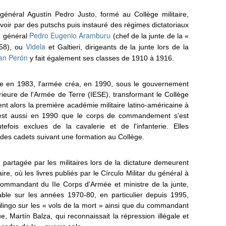
énéral Agustín Pedro Justo, formé au Collège militaire,
uvoir par des putschs puis instauré des régimes dictatoriaux
Pedro Eugenio Aramburu
le général
(chef de la junte de la «
Videla
958), ou
et Galtieri, dirigeants de la junte lors de la
an Perón
y fait également ses classes de 1910 à 1916.
tiée en 1983, l'armée créa, en 1990, sous le gouvernement
rieure de l'Armée de Terre (IESE), transformant le Collège
evient alors la première académie militaire latino-américaine à
 C'est aussi en 1990 que le corps de commandement s'est
efois exclues de la cavalerie et de l'infanterie. Elles
 des cadets suivant une formation au Collège.
on partagée par les militaires lors de la dictature demeurent
aire, où les livres publiés par le Círculo Militar du général à
commandant du IIe Corps d'Armée et ministre de la junte,
ble sur les années 1970-80, en particulier depuis 1995,
ilingo sur les « vols de la mort » ainsi que du commandant
 Martín Balza, qui reconnaissait la répression illégale et