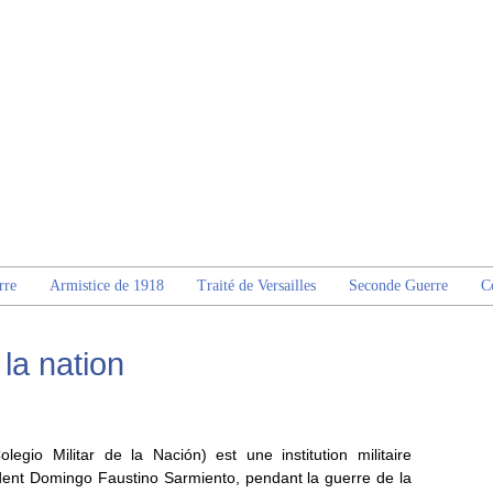
rre
Armistice de 1918
Traité de Versailles
Seconde Guerre
C
 la nation
legio Militar de la Nación) est une institution militaire
ident Domingo Faustino Sarmiento, pendant la guerre de la