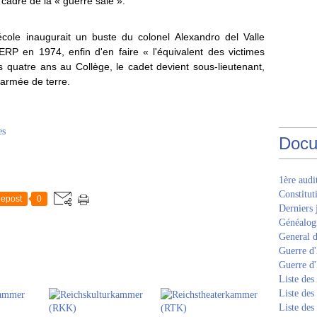
 cadre de la « guerre sale ».
cole inaugurait un buste du colonel Alexandro del Valle
ERP en 1974, enfin d'en faire « l'équivalent des victimes
rès quatre ans au Collège, le cadet devient sous-lieutenant,
l'armée de terre.
es
Docu
1ère aud
Constitut
epost
0
Derniers 
Généalogi
General d
Guerre d'
Guerre d
Liste des
Liste des
Liste des