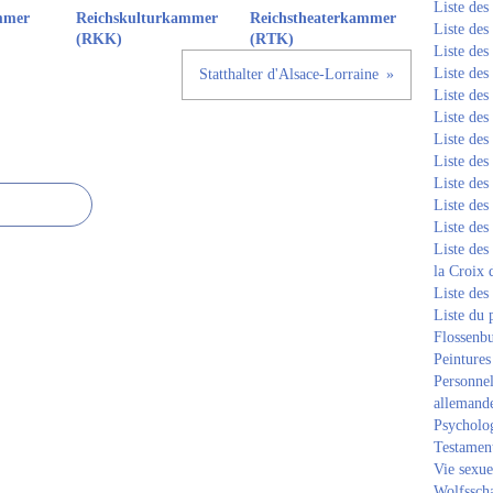
Liste de
mmer
Reichskulturkammer
Reichstheaterkammer
Liste de
(RKK)
(RTK)
Liste de
Liste de
Statthalter d'Alsace-Lorraine
Liste de
Liste de
Liste de
Liste de
Liste de
Liste de
Liste de
Liste des
la Croix 
Liste des
Liste du 
Flossenb
Peintures
Personnel
allemand
Psycholog
Testament
Vie sexue
Wolfssch