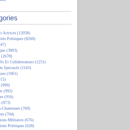
gories
t Actrices
(12058)
ités Politiques
(8260)
47)
que
(3003)
(2678)
 Ss Et Collaborateurs
(1251)
u Spectacle
(1143)
ques
(1061)
15)
(999)
ur
(992)
tes
(916)
s
(873)
s-Chanteuses
(769)
nts
(704)
ions Militaires
(676)
ions Politiques
(628)