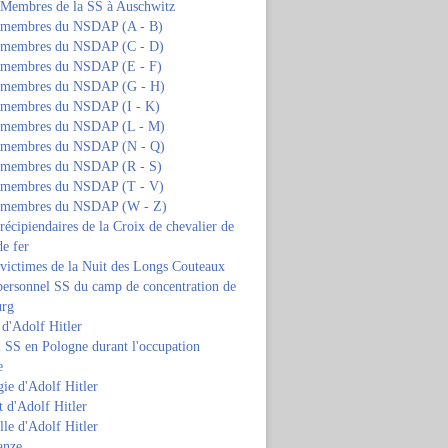
s Membres de la SS à Auschwitz
s membres du NSDAP (A - B)
s membres du NSDAP (C - D)
s membres du NSDAP (E - F)
s membres du NSDAP (G - H)
s membres du NSDAP (I - K)
s membres du NSDAP (L - M)
s membres du NSDAP (N - Q)
s membres du NSDAP (R - S)
s membres du NSDAP (T - V)
s membres du NSDAP (W - Z)
 récipiendaires de la Croix de chevalier de
de fer
 victimes de la Nuit des Longs Couteaux
personnel SS du camp de concentration de
urg
 d'Adolf Hitler
 SS en Pologne durant l'occupation
e
ie d'Adolf Hitler
 d'Adolf Hitler
lle d'Adolf Hitler
anze