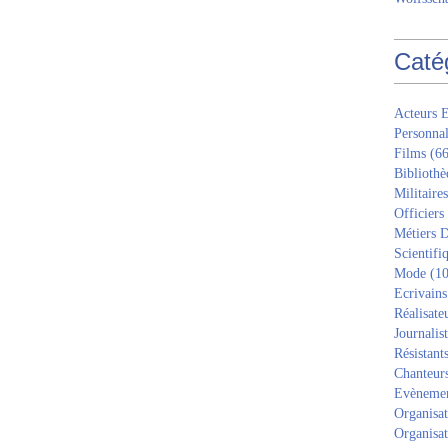
Caté
Acteurs E
Personnal
Films
(66
Bibliothè
Militaires
Officiers
Métiers D
Scientifi
Mode
(10
Ecrivains
Réalisate
Journalis
Résistant
Chanteur
Evèneme
Organisat
Organisat