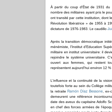
À partir du coup d'État de 1931 du g
nombre des militaires ayant pris le po
ont transité par cette institution, dont 
Révolution libératrice » de 1955 à 1
Ju
dictature de 1976-1983. Le caudillo
Après la transition démocratique ini
ménémiste, l'Institut d'Education Supé
militaire en institut universitaire: il d
rejoindre le système universitaire.
ouvert aux femmes, qui restent tout
représentent aujourd'hui environ 12 %
L'influence et la continuité de la visi
toutefois forte au sein du Collège milit
Ramón Díaz Bessone
la retraite
, ex-
demeurent une référence incontourna
date des aveux du capitaine Adolfo Sc
en chef des forces armées de l'époque,