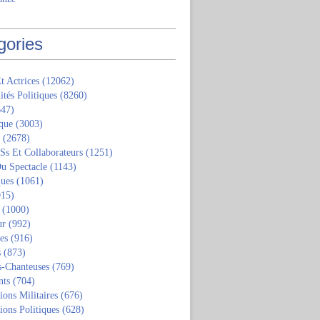
gories
t Actrices
(12062)
ités Politiques
(8260)
47)
que
(3003)
(2678)
 Ss Et Collaborateurs
(1251)
u Spectacle
(1143)
ques
(1061)
15)
(1000)
ur
(992)
tes
(916)
s
(873)
s-Chanteuses
(769)
nts
(704)
ions Militaires
(676)
ions Politiques
(628)