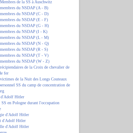
s Membres de la SS à Auschwitz
s membres du NSDAP (A - B)
s membres du NSDAP (C - D)
s membres du NSDAP (E - F)
s membres du NSDAP (G - H)
s membres du NSDAP (I - K)
s membres du NSDAP (L - M)
s membres du NSDAP (N - Q)
s membres du NSDAP (R - S)
s membres du NSDAP (T - V)
s membres du NSDAP (W - Z)
 récipiendaires de la Croix de chevalier de
de fer
 victimes de la Nuit des Longs Couteaux
personnel SS du camp de concentration de
urg
 d'Adolf Hitler
 SS en Pologne durant l'occupation
e
ie d'Adolf Hitler
 d'Adolf Hitler
lle d'Adolf Hitler
anze