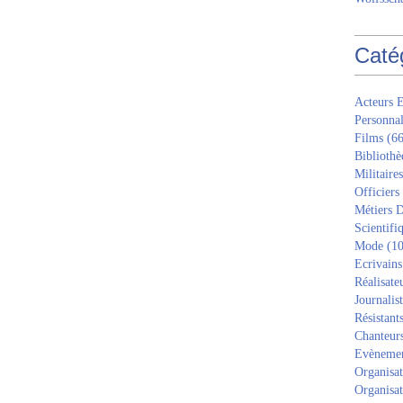
Caté
Acteurs E
Personnal
Films
(66
Bibliothè
Militaires
Officiers
Métiers D
Scientifi
Mode
(10
Ecrivains
Réalisate
Journalis
Résistant
Chanteur
Evèneme
Organisat
Organisat