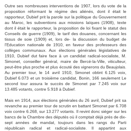
Outre ses nombreuses interventions de 1907, lors du vote de la
proposition réformant le régime des aliénés, dont il était le
rapporteur, Dubief prit la parole sur la politique du Gouvernement
au Maroc, les subventions aux missions laïques (1908), texte
dont il était le rapporteur, la proposition de loi fixant le statut des
Conseils de guerre (1909), le tarif des douanes, concernant les
tissus de soie (1909) et, lors de- la discussion du budget de
l'Education nationale de 1910, en faveur des professeurs des
collèges communaux. Aux élections générales législatives de
1910, Dubief dut faire face à un candidat radical-socialiste, M.
Simonet, conseiller général, maire de Bercé-la-Ville, viticulteur,
peut-être plus proche et plus écouté des vignerons du Beaujolais.
Au premier tour, le 14 avril 1910, Simonet obtint 6.125 voix,
Dubief 6.073 et un troisième candidat, Bonin, 166 seulement Le
second tour assura le succès de Simonet par 7.245 voix sur
13.485 votants, contre 5.918 à Dubief.
Mais en 1914, aux élections générales du 26 avril, Dubief prit sa
revanche au premier tour de scrutin en battant Simonet par 6.708
voix contre 6.268, sur 13.277 votants. Il revint donc siéger sur les
bancs de la Chambre des députés où il comptait déjà près de dix-
sept années de mandat, toujours dans les rangs du Parti
républicain radical et radical-socialiste. Il appartint aux