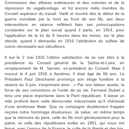
Commission des affaires extérieures et des colonies et de la
répression du vagabondage, et fut encore réélu membre du
Conseil supérieur du travail. Vieilli et touché dès le début de la
guerre mondiale par la mort au front de son fils, ses deux
interventions en séance reflètent bien ses préoccupations
constantes sur le plan social quand il parla, en 1914, pour
l'application de la loi de 8 heures dans les mines, sur le plan
viticole, quand il demanda en 1916 l'attribution du sulfate de
cuivre nécessaire aux viticulteurs.
Il eut le 2 mai 1916 l'ultime satisfaction de se voir élire à la
présidence du Conseil général de la Saône-et-Loire, en
remplacement de M. Sarrien, ex-président du Conseil. Mais il
mourut le 4 juin 1916 à Asnières. Il était âgé de 66 ans. Le
Président Paul Deschanel prononça son éloge funèbre à la
séance du 6 juin, s'exprimant ainsi : « Par son labeur assidu, la
force de ses convictions et l'unité de sa vie, Fernand Dubief a
tenu une place importante dans le Parti républicain. Il laisse un
vide profond dans cette démocratie mâconnaise qu'il chérissait
d'une tendresse filiale. Que sa compagne doublement frappée
reçoive notre hommage douloureux. Je salue, en même temps
que la mémoire du père, celle du fils mort glorieusement pour la
patrie, et celle des républicains exilés en 1851, qui nous ont
légué, avec l'amour de la France, le culte de la liberté et des lois.