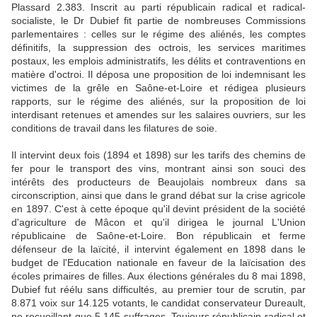
Plassard 2.383. Inscrit au parti républicain radical et radical-
socialiste, le Dr Dubief fit partie de nombreuses Commissions
parlementaires : celles sur le régime des aliénés, les comptes
définitifs, la suppression des octrois, les services maritimes
postaux, les emplois administratifs, les délits et contraventions en
matière d'octroi. Il déposa une proposition de loi indemnisant les
victimes de la grêle en Saône-et-Loire et rédigea plusieurs
rapports, sur le régime des aliénés, sur la proposition de loi
interdisant retenues et amendes sur les salaires ouvriers, sur les
conditions de travail dans les filatures de soie.
Il intervint deux fois (1894 et 1898) sur les tarifs des chemins de
fer pour le transport des vins, montrant ainsi son souci des
intérêts des producteurs de Beaujolais nombreux dans sa
circonscription, ainsi que dans le grand débat sur la crise agricole
en 1897. C'est à cette époque qu'il devint président de la société
d'agriculture de Mâcon et qu'il dirigea le journal L'Union
républicaine de Saône-et-Loire. Bon républicain et ferme
défenseur de la laïcité, il intervint également en 1898 dans le
budget de l'Education nationale en faveur de la laïcisation des
écoles primaires de filles. Aux élections générales du 8 mai 1898,
Dubief fut réélu sans difficultés, au premier tour de scrutin, par
8.871 voix sur 14.125 votants, le candidat conservateur Dureault,
ne recueillant que 5.145 suffrages. Toujours républicain radical et