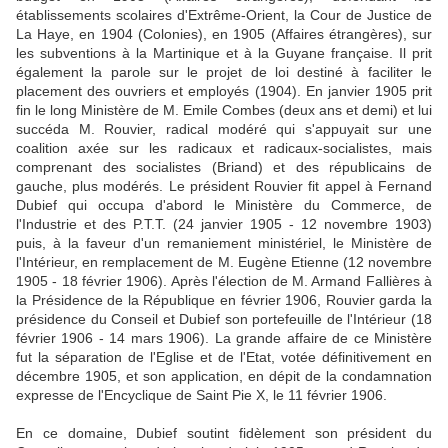
établissements scolaires d'Extrême-Orient, la Cour de Justice de
La Haye, en 1904 (Colonies), en 1905 (Affaires étrangères), sur
les subventions à la Martinique et à la Guyane française. Il prit
également la parole sur le projet de loi destiné à faciliter le
placement des ouvriers et employés (1904). En janvier 1905 prit
fin le long Ministère de M. Emile Combes (deux ans et demi) et lui
succéda M. Rouvier, radical modéré qui s'appuyait sur une
coalition axée sur les radicaux et radicaux-socialistes, mais
comprenant des socialistes (Briand) et des républicains de
gauche, plus modérés. Le président Rouvier fit appel à Fernand
Dubief qui occupa d'abord le Ministère du Commerce, de
l'Industrie et des P.T.T. (24 janvier 1905 - 12 novembre 1903)
puis, à la faveur d'un remaniement ministériel, le Ministère de
l'Intérieur, en remplacement de M. Eugène Etienne (12 novembre
1905 - 18 février 1906). Après l'élection de M. Armand Fallières à
la Présidence de la République en février 1906, Rouvier garda la
présidence du Conseil et Dubief son portefeuille de l'Intérieur (18
février 1906 - 14 mars 1906). La grande affaire de ce Ministère
fut la séparation de l'Eglise et de l'Etat, votée définitivement en
décembre 1905, et son application, en dépit de la condamnation
expresse de l'Encyclique de Saint Pie X, le 11 février 1906.
En ce domaine, Dubief soutint fidèlement son président du