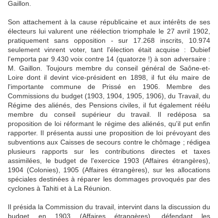
Gaillon.
Son attachement à la cause républicaine et aux intérêts de ses
électeurs lui valurent une réélection triomphale le 27 avril 1902,
pratiquement sans opposition - sur 17.268 inscrits, 10.974
seulement vinrent voter, tant l'élection était acquise : Dubief
l'emporta par 9.430 voix contre 14 (quatorze !) à son adversaire :
M. Gaillon. Toujours membre du conseil général de Saône-et-
Loire dont il devint vice-président en 1898, il fut élu maire de
l'importante commune de Prissé en 1906. Membre des
Commissions du budget (1903, 1904, 1905, 1906), du Travail, du
Régime des aliénés, des Pensions civiles, il fut également réélu
membre du conseil supérieur du travail. Il redéposa sa
proposition de loi réformant le régime des aliénés, qu'il put enfin
rapporter. Il présenta aussi une proposition de loi prévoyant des
subventions aux Caisses de secours contre le chômage ; rédigea
plusieurs rapports sur les contributions directes et taxes
assimilées, le budget de l'exercice 1903 (Affaires étrangères),
1904 (Colonies), 1905 (Affaires étrangères), sur les allocations
spéciales destinées à réparer les dommages provoqués par des
cyclones à Tahiti et à La Réunion.
Il présida la Commission du travail, intervint dans la discussion du
budget en 1903 (Affaires étrangères), défendant les