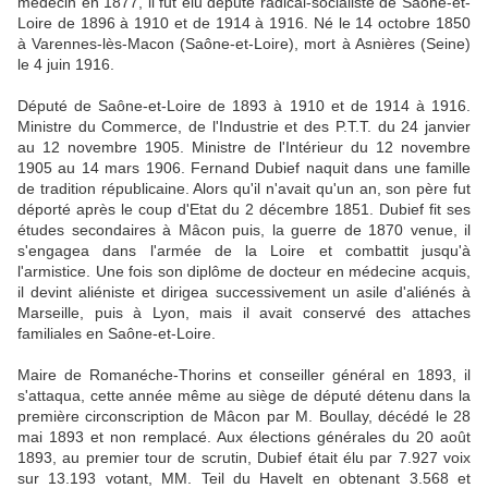
médecin en 1877, il fut élu député radical-socialiste de Saône-et-
Loire de 1896 à 1910 et de 1914 à 1916. Né le 14 octobre 1850
à Varennes-lès-Macon (Saône-et-Loire), mort à Asnières (Seine)
le 4 juin 1916.
Député de Saône-et-Loire de 1893 à 1910 et de 1914 à 1916.
Ministre du Commerce, de l'Industrie et des P.T.T. du 24 janvier
au 12 novembre 1905. Ministre de l'Intérieur du 12 novembre
1905 au 14 mars 1906. Fernand Dubief naquit dans une famille
de tradition républicaine. Alors qu'il n'avait qu'un an, son père fut
déporté après le coup d'Etat du 2 décembre 1851. Dubief fit ses
études secondaires à Mâcon puis, la guerre de 1870 venue, il
s'engagea dans l'armée de la Loire et combattit jusqu'à
l'armistice. Une fois son diplôme de docteur en médecine acquis,
il devint aliéniste et dirigea successivement un asile d'aliénés à
Marseille, puis à Lyon, mais il avait conservé des attaches
familiales en Saône-et-Loire.
Maire de Romanéche-Thorins et conseiller général en 1893, il
s'attaqua, cette année même au siège de député détenu dans la
première circonscription de Mâcon par M. Boullay, décédé le 28
mai 1893 et non remplacé. Aux élections générales du 20 août
1893, au premier tour de scrutin, Dubief était élu par 7.927 voix
sur 13.193 votant, MM. Teil du Havelt en obtenant 3.568 et