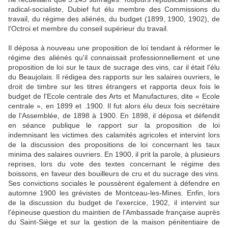
radical-socialiste, Dubief fut élu membre des Commissions du
travail, du régime des aliénés, du budget (1899, 1900, 1902), de
l'Octroi et membre du conseil supérieur du travail.
Il déposa à nouveau une proposition de loi tendant à réformer le
régime des aliénés qu'il connaissait professionnellement et une
proposition de loi sur le taux de sucrage des vins, car il était l'élu
du Beaujolais. Il rédigea des rapports sur les salaires ouvriers, le
droit de timbre sur les titres étrangers et rapporta deux fois le
budget de l'Ecole centrale des Arts et Manufactures, dite « Ecole
centrale », en 1899 et .1900. Il fut alors élu deux fois secrétaire
de l'Assemblée, de 1898 à 1900. En 1898, il déposa et défendit
en séance publique le rapport sur la proposition de loi
indemnisant les victimes des calamités agricoles et intervint lors
de la discussion des propositions de loi concernant les taux
minima des salaires ouvriers. En 1900, il prit la parole, à plusieurs
reprises, lors du vote des textes concernant le régime des
boissons, en faveur des bouilleurs de cru et du sucrage des vins.
Ses convictions sociales le poussèrent également à défendre en
automne 1900 les grévistes de Montceau-les-Mines. Enfin, lors
de la discussion du budget de l'exercice, 1902, il intervint sur
l'épineuse question du maintien de l'Ambassade française auprès
du Saint-Siège et sur la gestion de la maison pénitentiaire de