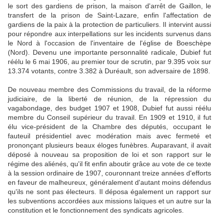
le sort des gardiens de prison, la maison d'arrêt de Gaillon, le
transfert de la prison de Saint-Lazare, enfin l'affectation de
gardiens de la paix à la protection de particuliers. Il intervint aussi
pour répondre aux interpellations sur les incidents survenus dans
le Nord à l'occasion de l'inventaire de l'église de Boeschèpe
(Nord). Devenu une importante personnalité radicale, Dubief fut
réélu le 6 mai 1906, au premier tour de scrutin, par 9.395 voix sur
13.374 votants, contre 3.382 à Duréault, son adversaire de 1898.
De nouveau membre des Commissions du travail, de la réforme
judiciaire, de la liberté de réunion, de la répression du
vagabondage, des budget 1907 et 1908, Dubief fut aussi réélu
membre du Conseil supérieur du travail. En 1909 et 1910, il fut
élu vice-président de la Chambre des députés, occupant le
fauteuil présidentiel avec modération mais avec fermeté et
prononçant plusieurs beaux éloges funèbres. Auparavant, il avait
déposé à nouveau sa proposition de loi et son rapport sur le
régime des aliénés, qu'il fit enfin aboutir grâce au vote de ce texte
à la session ordinaire de 1907, couronnant treize années d'efforts
en faveur de malheureux, généralement d'autant moins défendus
qu'ils ne sont pas électeurs. Il déposa également un rapport sur
les subventions accordées aux missions laïques et un autre sur la
constitution et le fonctionnement des syndicats agricoles.