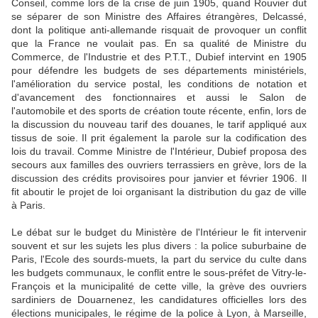
Conseil, comme lors de la crise de juin 1905, quand Rouvier dut
se séparer de son Ministre des Affaires étrangères, Delcassé,
dont la politique anti-allemande risquait de provoquer un conflit
que la France ne voulait pas. En sa qualité de Ministre du
Commerce, de l'Industrie et des P.T.T., Dubief intervint en 1905
pour défendre les budgets de ses départements ministériels,
l'amélioration du service postal, les conditions de notation et
d'avancement des fonctionnaires et aussi le Salon de
l'automobile et des sports de création toute récente, enfin, lors de
la discussion du nouveau tarif des douanes, le tarif appliqué aux
tissus de soie. Il prit également la parole sur la codification des
lois du travail. Comme Ministre de l'Intérieur, Dubief proposa des
secours aux familles des ouvriers terrassiers en grève, lors de la
discussion des crédits provisoires pour janvier et février 1906. Il
fit aboutir le projet de loi organisant la distribution du gaz de ville
à Paris.
Le débat sur le budget du Ministère de l'Intérieur le fit intervenir
souvent et sur les sujets les plus divers : la police suburbaine de
Paris, l'Ecole des sourds-muets, la part du service du culte dans
les budgets communaux, le conflit entre le sous-préfet de Vitry-le-
François et la municipalité de cette ville, la grève des ouvriers
sardiniers de Douarnenez, les candidatures officielles lors des
élections municipales, le régime de la police à Lyon, à Marseille,