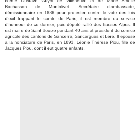
comte Gustave Guyot de Villeneuve et de Marie Amélie
Bachasson de Montalivet. Secrétaire d'ambassade,
démissionnaire en 1886 pour protester contre le vote des lois
d'exil frappant le comte de Paris, il est membre du service
d'honneur de ce dernier, puis député rallié des Basses-Alpes. Il
est maire de Saint Bouize pendant 40 ans et président du comice
agricole des cantons de Sancerre, Sancergues et Léré. Il épouse
à la nonciature de Paris, en 1893, Léonie Thérèse Piou, fille de
Jacques Piou, dont il eut quatre enfants.