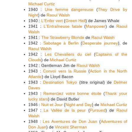
Michael Curtiz
1940 :
Une femme dangereuse
(
They Drive by
Night
) de
Raoul Walsh
1940 :
L'Enfer vert
(
Green Hell
) de James Whale
1941 :
L'Entraîneuse fatale
(
Manpower
) de
Raoul
Walsh
1941 :
The Strawberry Blonde
de
Raoul Walsh
1942 :
Sabotage à Berlin
(
Desperate journey
), de
Raoul Walsh
1942 :
Les Chevaliers du ciel
(
Captains of the
Clouds
) de
Michael Curtiz
1942 : Gentleman Jim de
Raoul Walsh
1943 :
Convoi vers la Russie
(
Action in the North
Atlantic
) de Lloyd Bacon
1943 :
Destination Tokyo
(titre original) de
Delmer
Daves
1943 :
Remerciez votre bonne étoile
(
Thank your
lucky stars
) de David Butler
1946 :
Nuit et Jour
(
Night and Day
) de
Michael Curtiz
1947 :
La Vallée de la peur
(
Pursued
) de
Raoul
Walsh
1948 :
Les Aventures de Don Juan
(
Adventures of
Don Juan
) de
Vincent Sherman