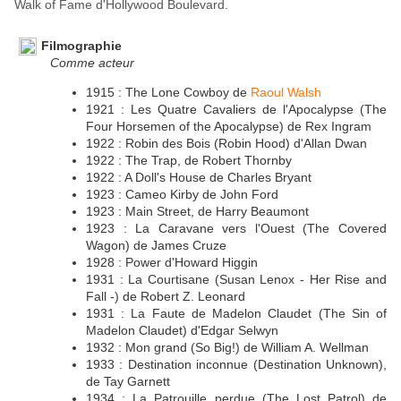
Walk of Fame d'Hollywood Boulevard.
Filmographie
Comme acteur
1915 : The Lone Cowboy de
Raoul Walsh
1921 : Les Quatre Cavaliers de l'Apocalypse (The
Four Horsemen of the Apocalypse) de Rex Ingram
1922 : Robin des Bois (Robin Hood) d'Allan Dwan
1922 : The Trap, de Robert Thornby
1922 : A Doll's House de Charles Bryant
1923 : Cameo Kirby de John Ford
1923 : Main Street, de Harry Beaumont
1923 : La Caravane vers l'Ouest (The Covered
Wagon) de James Cruze
1928 : Power d'Howard Higgin
1931 : La Courtisane (Susan Lenox - Her Rise and
Fall -) de Robert Z. Leonard
1931 : La Faute de Madelon Claudet (The Sin of
Madelon Claudet) d'Edgar Selwyn
1932 : Mon grand (So Big!) de William A. Wellman
1933 : Destination inconnue (Destination Unknown),
de Tay Garnett
1934 : La Patrouille perdue (The Lost Patrol) de