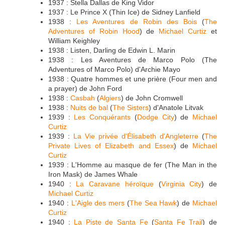
1937 : Stella Dallas de King Vidor
1937 : Le Prince X (Thin Ice) de Sidney Lanfield
1938 :
Les Aventures de Robin des Bois
(
The
Adventures of Robin Hood
) de
Michael Curtiz
et
William Keighley
1938 : Listen, Darling de Edwin L. Marin
1938 : Les Aventures de Marco Polo (The
Adventures of Marco Polo) d'Archie Mayo
1938 : Quatre hommes et une prière (Four men and
a prayer) de John Ford
1938 :
Casbah
(
Algiers
) de John Cromwell
1938 :
Nuits de bal
(
The Sisters
) d'Anatole Litvak
1939 :
Les Conquérants
(
Dodge City
) de
Michael
Curtiz
1939 :
La Vie privée d'Élisabeth d'Angleterre
(
The
Private Lives of Elizabeth and Essex
) de
Michael
Curtiz
1939 : L'Homme au masque de fer (The Man in the
Iron Mask) de James Whale
1940 :
La Caravane héroïque
(
Virginia City
) de
Michael Curtiz
1940 :
L'Aigle des mers
(
The Sea Hawk
) de
Michael
Curtiz
1940 :
La Piste de Santa Fe
(
Santa Fe Trail
) de