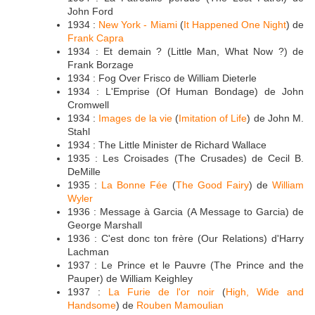
John Ford
1934 :
New York - Miami
(
It Happened One Night
) de
Frank Capra
1934 : Et demain ? (Little Man, What Now ?) de
Frank Borzage
1934 : Fog Over Frisco de William Dieterle
1934 : L'Emprise (Of Human Bondage) de John
Cromwell
1934 :
Images de la vie
(
Imitation of Life
) de John M.
Stahl
1934 : The Little Minister de Richard Wallace
1935 : Les Croisades (The Crusades) de Cecil B.
DeMille
1935 :
La Bonne Fée
(
The Good Fairy
) de
William
Wyler
1936 : Message à Garcia (A Message to Garcia) de
George Marshall
1936 : C'est donc ton frère (Our Relations) d'Harry
Lachman
1937 : Le Prince et le Pauvre (The Prince and the
Pauper) de William Keighley
1937 :
La Furie de l'or noir
(
High, Wide and
Handsome
) de
Rouben Mamoulian