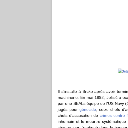
Il s'installe à Brcko après avoir term
machinerie. En mai 1992, Jelisić a o
par une SEALs équipe de l'US Navy (é
jugés pour
génocide
, seize chefs d'
chefs d'accusation de
crimes contre 
inhumain et le meurtre systématique 
chaque jour, "pratiqué dans le hangar