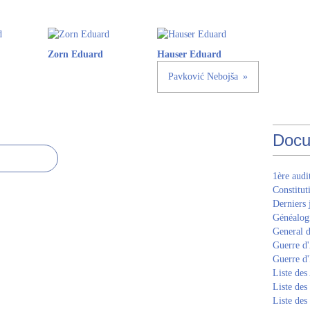
Zorn Eduard
Hauser Eduard
Pavković Nebojša
Docu
1ère aud
Constitut
Derniers 
Généalogi
General d
Guerre d'
Guerre d
Liste des
Liste des
Liste des