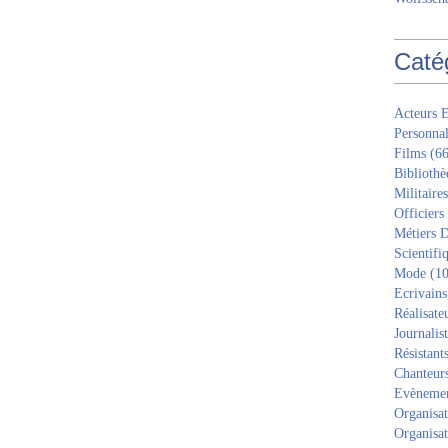
Caté
Acteurs E
Personnal
Films
(66
Bibliothè
Militaires
Officiers
Métiers D
Scientifi
Mode
(10
Ecrivains
Réalisate
Journalis
Résistant
Chanteur
Evèneme
Organisat
Organisat