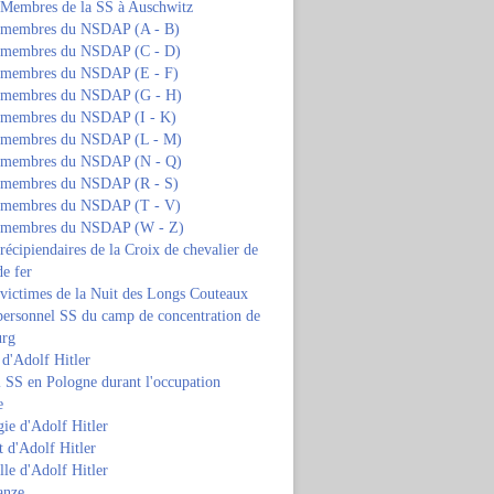
s Membres de la SS à Auschwitz
s membres du NSDAP (A - B)
s membres du NSDAP (C - D)
s membres du NSDAP (E - F)
s membres du NSDAP (G - H)
s membres du NSDAP (I - K)
s membres du NSDAP (L - M)
s membres du NSDAP (N - Q)
s membres du NSDAP (R - S)
s membres du NSDAP (T - V)
s membres du NSDAP (W - Z)
 récipiendaires de la Croix de chevalier de
de fer
 victimes de la Nuit des Longs Couteaux
personnel SS du camp de concentration de
urg
 d'Adolf Hitler
 SS en Pologne durant l'occupation
e
ie d'Adolf Hitler
 d'Adolf Hitler
lle d'Adolf Hitler
anze