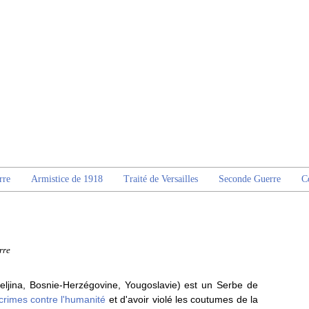
rre
Armistice de 1918
Traité de Versailles
Seconde Guerre
C
rre
jeljina, Bosnie-Herzégovine, Yougoslavie) est un Serbe de
crimes contre l'humanité
et d'avoir violé les coutumes de la