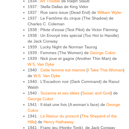
1934 :
Art Trouble
de Ralph Staub
1937 : Stella Dallas de King Vidor
1937 : Rue sans issue (Dead End) de
William Wyler
1937 : Le Fantôme du cirque (The Shadow) de
Charles C. Coleman
1938 : Pilote d'essai (Test Pilot) de Victor Fleming
1938 : Un Envoyé très spécial (Too Hot to Handle)
de Jack Conway
1939 : Lucky Night de Norman Taurog
1939 : Femmes (The Women) de
George Cukor
1939 : Nick joue et gagne (Another Thin Man) de
W.S. Van Dyke
1940 :
Cette femme est mienne
(
I Take This Woman
)
de
W.S. Van Dyke
1940 : L'Escadron noir (Dark Command) de Raoul
Walsh
1940 :
Suzanne et ses idées
(
Susan and God
) de
George Cukor
1941 : Il était une fois (A woman's face) de
George
Cukor
1941 :
Le Retour du proscrit
(
The Sheperd of the
Hills
) de
Henry Hathaway
1941 : Franc jeu (Honky Tonk), de Jack Conway