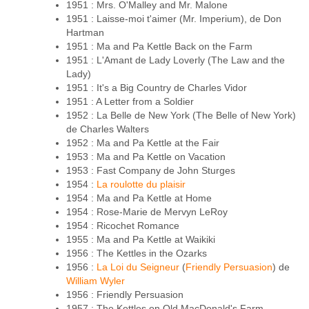
1951 : Mrs. O'Malley and Mr. Malone
1951 : Laisse-moi t'aimer (Mr. Imperium), de Don
Hartman
1951 : Ma and Pa Kettle Back on the Farm
1951 : L'Amant de Lady Loverly (The Law and the
Lady)
1951 : It's a Big Country de Charles Vidor
1951 : A Letter from a Soldier
1952 : La Belle de New York (The Belle of New York)
de Charles Walters
1952 : Ma and Pa Kettle at the Fair
1953 : Ma and Pa Kettle on Vacation
1953 : Fast Company de John Sturges
1954 :
La roulotte du plaisir
1954 : Ma and Pa Kettle at Home
1954 : Rose-Marie de Mervyn LeRoy
1954 : Ricochet Romance
1955 : Ma and Pa Kettle at Waikiki
1956 : The Kettles in the Ozarks
1956 :
La Loi du Seigneur
(
Friendly Persuasion
) de
William Wyler
1956 : Friendly Persuasion
1957 : The Kettles on Old MacDonald's Farm