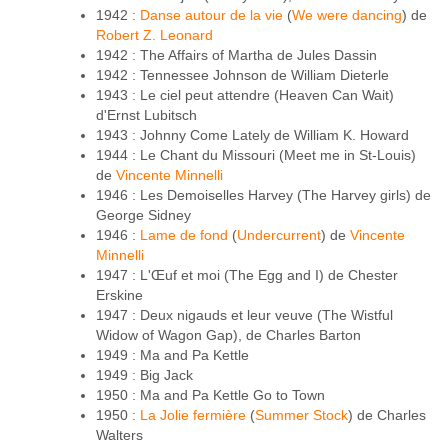
1942 :
Danse autour de la vie
(
We were dancing
) de
Robert Z. Leonard
1942 : The Affairs of Martha de Jules Dassin
1942 : Tennessee Johnson de William Dieterle
1943 : Le ciel peut attendre (Heaven Can Wait)
d'Ernst Lubitsch
1943 : Johnny Come Lately de William K. Howard
1944 : Le Chant du Missouri (Meet me in St-Louis)
de
Vincente Minnelli
1946 : Les Demoiselles Harvey (The Harvey girls) de
George Sidney
1946 :
Lame de fond
(
Undercurrent
) de
Vincente
Minnelli
1947 : L'Œuf et moi (The Egg and I) de Chester
Erskine
1947 : Deux nigauds et leur veuve (The Wistful
Widow of Wagon Gap), de Charles Barton
1949 : Ma and Pa Kettle
1949 : Big Jack
1950 : Ma and Pa Kettle Go to Town
1950 :
La Jolie fermière
(
Summer Stock
) de Charles
Walters