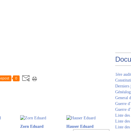
Docu
1ère aud
epost
0
Constitut
Derniers 
Généalogi
General d
Guerre d'
Guerre d
Liste des
Liste des
Zorn Eduard
Hauser Eduard
Liste des