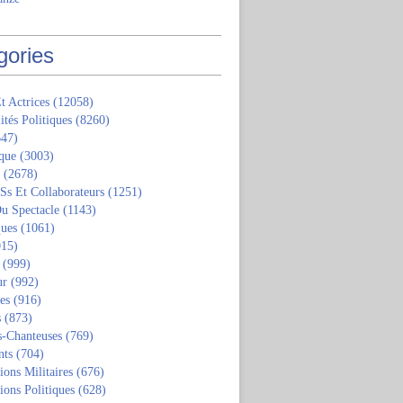
gories
t Actrices
(12058)
ités Politiques
(8260)
47)
que
(3003)
(2678)
 Ss Et Collaborateurs
(1251)
u Spectacle
(1143)
ques
(1061)
15)
(999)
ur
(992)
tes
(916)
s
(873)
s-Chanteuses
(769)
nts
(704)
ions Militaires
(676)
ions Politiques
(628)