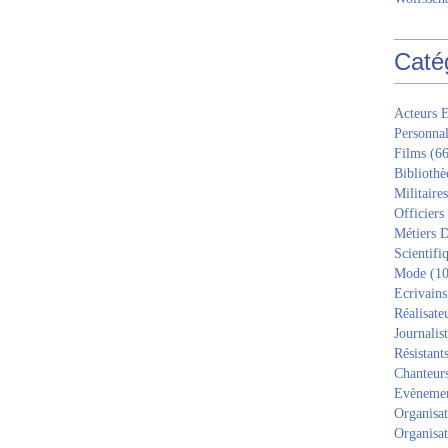
Caté
Acteurs E
Personnal
Films
(66
Bibliothè
Militaires
Officiers
Métiers D
Scientifi
Mode
(10
Ecrivains
Réalisate
Journalis
Résistant
Chanteur
Evèneme
Organisat
Organisat