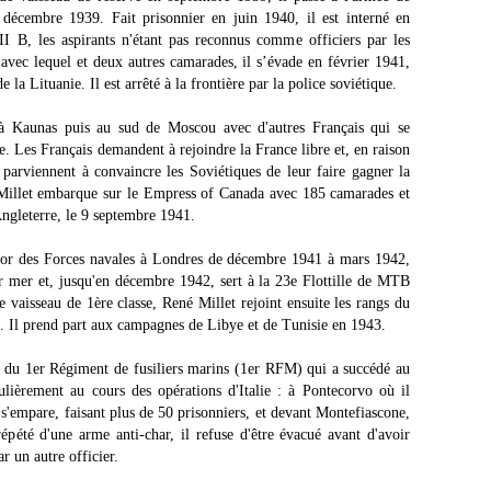
 décembre 1939. Fait prisonnier en juin 1940, il est interné en
I B, les aspirants n'étant pas reconnus comme officiers par les
vec lequel et deux autres camarades, il s’évade en février 1941,
 la Lituanie. Il est arrêté à la frontière par la police soviétique.
é à Kaunas puis au sud de Moscou avec d'autres Français qui se
e. Les Français demandent à rejoindre la France libre et, en raison
parviennent à convaincre les Soviétiques de leur faire gagner la
illet embarque sur le Empress of Canada avec 185 camarades et
Angleterre, le 9 septembre 1941.
ajor des Forces navales à Londres de décembre 1941 à mars 1942,
r mer et, jusqu'en décembre 1942, sert à la 23e Flottille de MTB
aisseau de 1ère classe, René Millet rejoint ensuite les rangs du
). Il prend part aux campagnes de Libye et de Tunisie en 1943.
du 1er Régiment de fusiliers marins (1er RFM) qui a succédé au
lièrement au cours des opérations d'Italie : à Pontecorvo où il
 s'empare, faisant plus de 50 prisonniers, et devant Montefiascone,
répété d'une arme anti-char, il refuse d'être évacué avant d'avoir
r un autre officier.