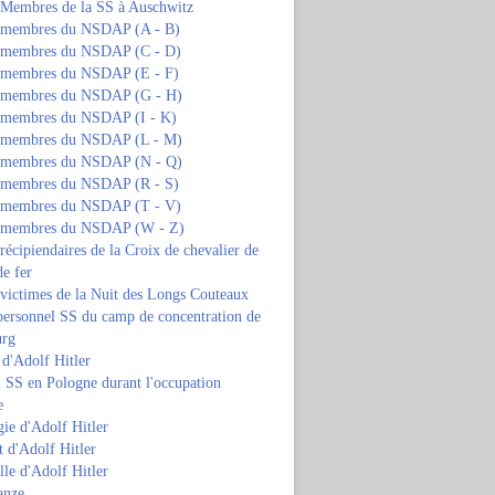
s Membres de la SS à Auschwitz
s membres du NSDAP (A - B)
s membres du NSDAP (C - D)
s membres du NSDAP (E - F)
s membres du NSDAP (G - H)
s membres du NSDAP (I - K)
s membres du NSDAP (L - M)
s membres du NSDAP (N - Q)
s membres du NSDAP (R - S)
s membres du NSDAP (T - V)
s membres du NSDAP (W - Z)
 récipiendaires de la Croix de chevalier de
de fer
 victimes de la Nuit des Longs Couteaux
personnel SS du camp de concentration de
urg
 d'Adolf Hitler
 SS en Pologne durant l'occupation
e
ie d'Adolf Hitler
 d'Adolf Hitler
lle d'Adolf Hitler
anze