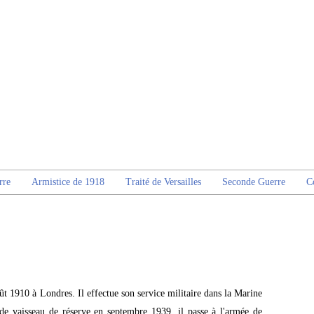
rre
Armistice de 1918
Traité de Versailles
Seconde Guerre
C
ût 1910 à Londres. Il effectue son service militaire dans la Marine
 vaisseau de réserve en septembre 1939, il passe à l'armée de