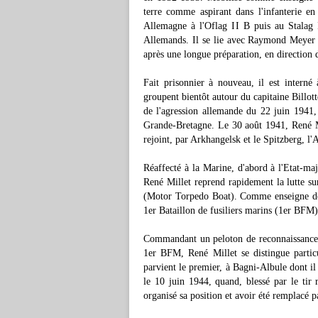
terre comme aspirant dans l'infanterie en
Allemagne à l'Oflag II B puis au Stalag I
Allemands. Il se lie avec Raymond Meyer a
après une longue préparation, en direction de
Fait prisonnier à nouveau, il est intern
groupent bientôt autour du capitaine Billott
de l'agression allemande du 22 juin 1941, 
Grande-Bretagne. Le 30 août 1941, René M
rejoint, par Arkhangelsk et le Spitzberg, l'
Réaffecté à la Marine, d'abord à l'Etat-m
René Millet reprend rapidement la lutte su
(Motor Torpedo Boat). Comme enseigne de v
1er Bataillon de fusiliers marins (1er BFM
Commandant un peloton de reconnaissance 
1er BFM, René Millet se distingue particu
parvient le premier, à Bagni-Albule dont il
le 10 juin 1944, quand, blessé par le tir 
organisé sa position et avoir été remplacé pa