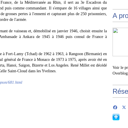
France, de la Méditerranée au Rhin, il sert au 3e Escadron du
nd puis comme commandant. Il s'empare de 16 villages ainsi que
 de grosses pertes à l'ennemi et capturant plus de 250 prisonniers,
A pr
ordre de l'armée.
ant de vaisseau et, démobilisé en janvier 1946, choisit ensuite la
e d'Ambassade à Ankara de 1945 à 1946 puis consul de France à
nce à Fort-Lamy (Tchad) de 1962 à 1963, à Rangoon (Birmanie) en
ul général de France à Monaco de 1973 à 1975, après avoir été en
ta, Hanoi, Saigon, Bizerte et Los Angeles. René Millet est décédé
Voir le p
Celle Saint-Cloud dans les Yvelines.
Overblog
agnon/681.html
Rése