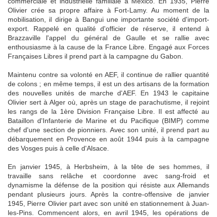
commerciale et industrielle familiale à Mexico. En 1935, Pierre
Olivier crée sa propre affaire à Fort-Lamy. Au moment de la
mobilisation, il dirige à Bangui une importante société d'import-
export. Rappelé en qualité d'officier de réserve, il entend à
Brazzaville l'appel du général de Gaulle et se rallie avec
enthousiasme à la cause de la France Libre. Engagé aux Forces
Françaises Libres il prend part à la campagne du Gabon.
Maintenu contre sa volonté en AEF, il continue de rallier quantité
de colons ; en même temps, il est un des artisans de la formation
des nouvelles unités de marche d'AEF. En 1943 le capitaine
Olivier sert à Alger où, après un stage de parachutisme, il rejoint
les rangs de la 1ère Division Française Libre. Il est affecté au
Bataillon d'Infanterie de Marine et du Pacifique (BIMP) comme
chef d'une section de pionniers. Avec son unité, il prend part au
débarquement en Provence en août 1944 puis à la campagne
des Vosges puis à celle d'Alsace.
En janvier 1945, à Herbsheim, à la tête de ses hommes, il
travaille sans relâche et coordonne avec sang-froid et
dynamisme la défense de la position qui résiste aux Allemands
pendant plusieurs jours. Après la contre-offensive de janvier
1945, Pierre Olivier part avec son unité en stationnement à Juan-
les-Pins. Commencent alors, en avril 1945, les opérations de