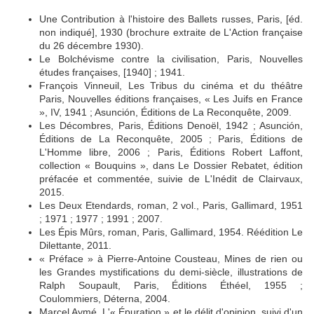
Une Contribution à l'histoire des Ballets russes, Paris, [éd.
non indiqué], 1930 (brochure extraite de L'Action française
du 26 décembre 1930).
Le Bolchévisme contre la civilisation, Paris, Nouvelles
études françaises, [1940] ; 1941.
François Vinneuil, Les Tribus du cinéma et du théâtre
Paris, Nouvelles éditions françaises, « Les Juifs en France
», IV, 1941 ; Asunción, Éditions de La Reconquête, 2009.
Les Décombres, Paris, Éditions Denoël, 1942 ; Asunción,
Éditions de La Reconquête, 2005 ; Paris, Éditions de
L'Homme libre, 2006 ; Paris, Éditions Robert Laffont,
collection « Bouquins », dans Le Dossier Rebatet, édition
préfacée et commentée, suivie de L'Inédit de Clairvaux,
2015.
Les Deux Etendards, roman, 2 vol., Paris, Gallimard, 1951
; 1971 ; 1977 ; 1991 ; 2007.
Les Épis Mûrs, roman, Paris, Gallimard, 1954. Réédition Le
Dilettante, 2011.
« Préface » à Pierre-Antoine Cousteau, Mines de rien ou
les Grandes mystifications du demi-siècle, illustrations de
Ralph Soupault, Paris, Éditions Éthéel, 1955 ;
Coulommiers, Déterna, 2004.
Marcel Aymé. L'« Épuration » et le délit d'opinion, suivi d'un