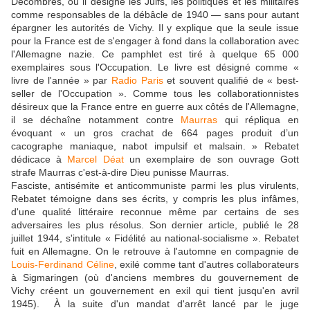
Décombres, où il désigne les Juifs, les politiques et les militaires
comme responsables de la débâcle de 1940 — sans pour autant
épargner les autorités de Vichy. Il y explique que la seule issue
pour la France est de s'engager à fond dans la collaboration avec
l'Allemagne nazie. Ce pamphlet est tiré à quelque 65 000
exemplaires sous l'Occupation. Le livre est désigné comme «
livre de l'année » par
Radio Paris
et souvent qualifié de « best-
seller de l'Occupation ». Comme tous les collaborationnistes
désireux que la France entre en guerre aux côtés de l'Allemagne,
il se déchaîne notamment contre
Maurras
qui répliqua en
évoquant « un gros crachat de 664 pages produit d’un
cacographe maniaque, nabot impulsif et malsain. » Rebatet
dédicace à
Marcel Déat
un exemplaire de son ouvrage Gott
strafe Maurras c'est-à-dire Dieu punisse Maurras.
Fasciste, antisémite et anticommuniste parmi les plus virulents,
Rebatet témoigne dans ses écrits, y compris les plus infâmes,
d'une qualité littéraire reconnue même par certains de ses
adversaires les plus résolus. Son dernier article, publié le 28
juillet 1944, s'intitule « Fidélité au national-socialisme ». Rebatet
fuit en Allemagne. On le retrouve à l'automne en compagnie de
Louis-Ferdinand Céline
, exilé comme tant d'autres collaborateurs
à Sigmaringen (où d'anciens membres du gouvernement de
Vichy créent un gouvernement en exil qui tient jusqu'en avril
1945). À la suite d'un mandat d'arrêt lancé par le juge