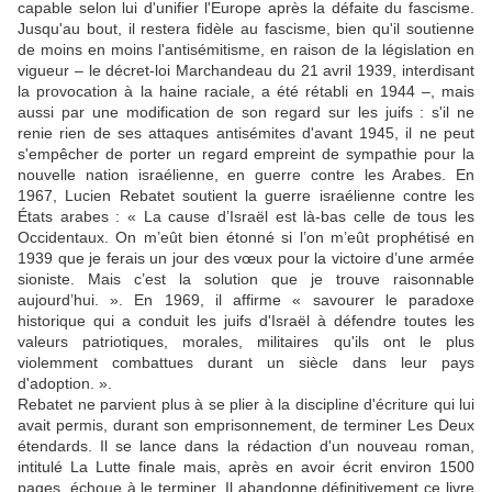
capable selon lui d'unifier l'Europe après la défaite du fascisme.
Jusqu'au bout, il restera fidèle au fascisme, bien qu'il soutienne
de moins en moins l'antisémitisme, en raison de la législation en
vigueur – le décret-loi Marchandeau du 21 avril 1939, interdisant
la provocation à la haine raciale, a été rétabli en 1944 –, mais
aussi par une modification de son regard sur les juifs : s'il ne
renie rien de ses attaques antisémites d'avant 1945, il ne peut
s'empêcher de porter un regard empreint de sympathie pour la
nouvelle nation israélienne, en guerre contre les Arabes. En
1967, Lucien Rebatet soutient la guerre israélienne contre les
États arabes : « La cause d’Israël est là-bas celle de tous les
Occidentaux. On m’eût bien étonné si l’on m’eût prophétisé en
1939 que je ferais un jour des vœux pour la victoire d’une armée
sioniste. Mais c’est la solution que je trouve raisonnable
aujourd’hui. ». En 1969, il affirme « savourer le paradoxe
historique qui a conduit les juifs d'Israël à défendre toutes les
valeurs patriotiques, morales, militaires qu'ils ont le plus
violemment combattues durant un siècle dans leur pays
d'adoption. ».
Rebatet ne parvient plus à se plier à la discipline d'écriture qui lui
avait permis, durant son emprisonnement, de terminer Les Deux
étendards. Il se lance dans la rédaction d'un nouveau roman,
intitulé La Lutte finale mais, après en avoir écrit environ 1500
pages, échoue à le terminer. Il abandonne définitivement ce livre