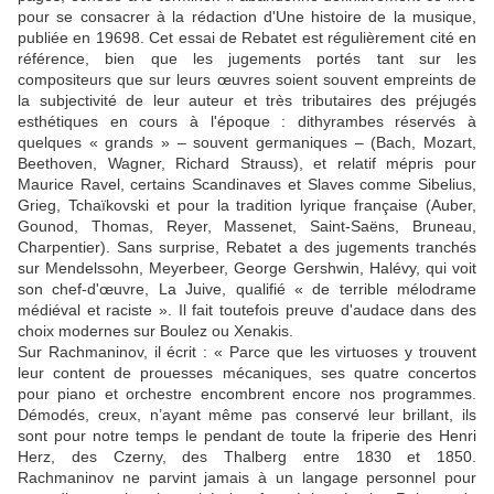
pour se consacrer à la rédaction d'Une histoire de la musique,
publiée en 19698. Cet essai de Rebatet est régulièrement cité en
référence, bien que les jugements portés tant sur les
compositeurs que sur leurs œuvres soient souvent empreints de
la subjectivité de leur auteur et très tributaires des préjugés
esthétiques en cours à l'époque : dithyrambes réservés à
quelques « grands » – souvent germaniques – (Bach, Mozart,
Beethoven, Wagner, Richard Strauss), et relatif mépris pour
Maurice Ravel, certains Scandinaves et Slaves comme Sibelius,
Grieg, Tchaïkovski et pour la tradition lyrique française (Auber,
Gounod, Thomas, Reyer, Massenet, Saint-Saëns, Bruneau,
Charpentier). Sans surprise, Rebatet a des jugements tranchés
sur Mendelssohn, Meyerbeer, George Gershwin, Halévy, qui voit
son chef-d'œuvre, La Juive, qualifié « de terrible mélodrame
médiéval et raciste ». Il fait toutefois preuve d'audace dans des
choix modernes sur Boulez ou Xenakis.
Sur Rachmaninov, il écrit : « Parce que les virtuoses y trouvent
leur content de prouesses mécaniques, ses quatre concertos
pour piano et orchestre encombrent encore nos programmes.
Démodés, creux, n’ayant même pas conservé leur brillant, ils
sont pour notre temps le pendant de toute la friperie des Henri
Herz, des Czerny, des Thalberg entre 1830 et 1850.
Rachmaninov ne parvint jamais à un langage personnel pour