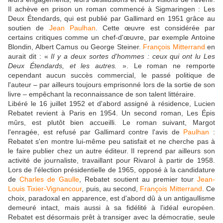
Il achève en prison un roman commencé à Sigmaringen : Les
Deux Étendards, qui est publié par Gallimard en 1951 grâce au
soutien de
Jean Paulhan
. Cette œuvre est considérée par
certains critiques comme un chef-d'œuvre, par exemple Antoine
Blondin, Albert Camus ou George Steiner.
François Mitterrand
en
aurait dit : «
Il y a deux sortes d'hommes : ceux qui ont lu Les
Deux Étendards, et les autres.
». Le roman ne remporte
cependant aucun succès commercial, le passé politique de
l'auteur – par ailleurs toujours emprisonné lors de la sortie de son
livre – empêchant la reconnaissance de son talent littéraire.
Libéré le 16 juillet 1952 et d'abord assigné à résidence, Lucien
Rebatet revient à Paris en 1954. Un second roman, Les Épis
mûrs, est plutôt bien accueilli. Le roman suivant, Margot
l'enragée, est refusé par Gallimard contre l'avis de
Paulhan
:
Rebatet s'en montre lui-même peu satisfait et ne cherche pas à
le faire publier chez un autre éditeur. Il reprend par ailleurs son
activité de journaliste, travaillant pour Rivarol à partir de 1958.
Lors de l'élection présidentielle de 1965, opposé à la candidature
de
Charles de Gaulle
, Rebatet soutient au premier tour
Jean-
Louis Tixier-Vignancour
, puis, au second,
François Mitterrand
. Ce
choix, paradoxal en apparence, est d'abord dû à un antigaullisme
demeuré intact, mais aussi à sa fidélité à l'idéal européen.
Rebatet est désormais prêt à transiger avec la démocratie, seule