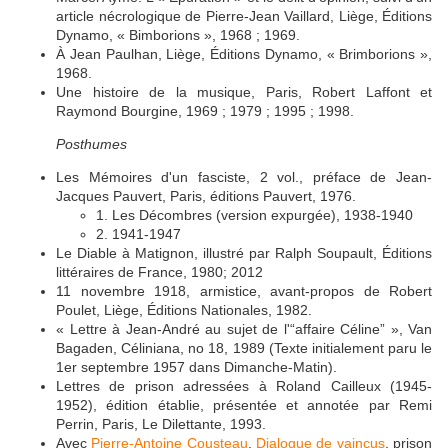
article nécrologique de Pierre-Jean Vaillard, Liège, Éditions
Dynamo, « Bimborions », 1968 ; 1969.
À Jean Paulhan, Liège, Éditions Dynamo, « Brimborions »,
1968.
Une histoire de la musique, Paris, Robert Laffont et
Raymond Bourgine, 1969 ; 1979 ; 1995 ; 1998.
Posthumes
Les Mémoires d'un fasciste, 2 vol., préface de Jean-
Jacques Pauvert, Paris, éditions Pauvert, 1976.
1. Les Décombres (version expurgée), 1938-1940
2. 1941-1947
Le Diable à Matignon, illustré par Ralph Soupault, Éditions
littéraires de France, 1980; 2012
11 novembre 1918, armistice, avant-propos de Robert
Poulet, Liège, Éditions Nationales, 1982.
« Lettre à Jean-André au sujet de l'“affaire Céline” », Van
Bagaden, Céliniana, no 18, 1989 (Texte initialement paru le
1er septembre 1957 dans Dimanche-Matin).
Lettres de prison adressées à Roland Cailleux (1945-
1952), édition établie, présentée et annotée par Remi
Perrin, Paris, Le Dilettante, 1993.
Avec
Pierre-Antoine Cousteau
,
Dialogue de vaincus
, prison