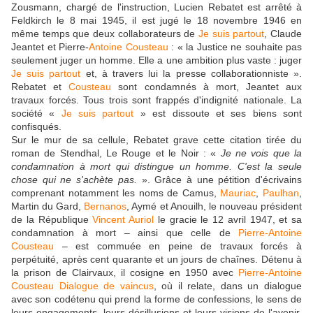
Zousmann, chargé de l'instruction, Lucien Rebatet est arrêté à
Feldkirch le 8 mai 1945, il est jugé le 18 novembre 1946 en
même temps que deux collaborateurs de
Je suis partout
, Claude
Jeantet et Pierre-
Antoine Cousteau
: « la Justice ne souhaite pas
seulement juger un homme. Elle a une ambition plus vaste : juger
Je suis partout
et, à travers lui la presse collaborationniste ».
Rebatet et
Cousteau
sont condamnés à mort, Jeantet aux
travaux forcés. Tous trois sont frappés d'indignité nationale. La
société «
Je suis partout
» est dissoute et ses biens sont
confisqués.
Sur le mur de sa cellule, Rebatet grave cette citation tirée du
roman de Stendhal, Le Rouge et le Noir : «
Je ne vois que la
condamnation à mort qui distingue un homme. C'est la seule
chose qui ne s'achète pas.
». Grâce à une pétition d'écrivains
comprenant notamment les noms de Camus,
Mauriac
,
Paulhan
,
Martin du Gard,
Bernanos
, Aymé et Anouilh, le nouveau président
de la République
Vincent Auriol
le gracie le 12 avril 1947, et sa
condamnation à mort – ainsi que celle de
Pierre-Antoine
Cousteau
– est commuée en peine de travaux forcés à
perpétuité, après cent quarante et un jours de chaînes. Détenu à
la prison de Clairvaux, il cosigne en 1950 avec
Pierre-Antoine
Cousteau
Dialogue de vaincus
, où il relate, dans un dialogue
avec son codétenu qui prend la forme de confessions, le sens de
leurs engagements, leurs désillusions et leurs visions de l'avenir.