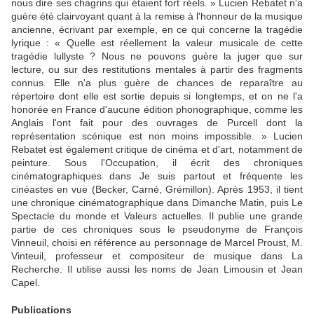
nous dire ses chagrins qui étaient fort réels. » Lucien Rebatet n'a
guère été clairvoyant quant à la remise à l'honneur de la musique
ancienne, écrivant par exemple, en ce qui concerne la tragédie
lyrique : « Quelle est réellement la valeur musicale de cette
tragédie lullyste ? Nous ne pouvons guère la juger que sur
lecture, ou sur des restitutions mentales à partir des fragments
connus. Elle n'a plus guère de chances de reparaître au
répertoire dont elle est sortie depuis si longtemps, et on ne l'a
honorée en France d'aucune édition phonographique, comme les
Anglais l'ont fait pour des ouvrages de Purcell dont la
représentation scénique est non moins impossible. » Lucien
Rebatet est également critique de cinéma et d'art, notamment de
peinture. Sous l'Occupation, il écrit des chroniques
cinématographiques dans Je suis partout et fréquente les
cinéastes en vue (Becker, Carné, Grémillon). Après 1953, il tient
une chronique cinématographique dans Dimanche Matin, puis Le
Spectacle du monde et Valeurs actuelles. Il publie une grande
partie de ces chroniques sous le pseudonyme de François
Vinneuil, choisi en référence au personnage de Marcel Proust, M.
Vinteuil, professeur et compositeur de musique dans La
Recherche. Il utilise aussi les noms de Jean Limousin et Jean
Capel.
Publications