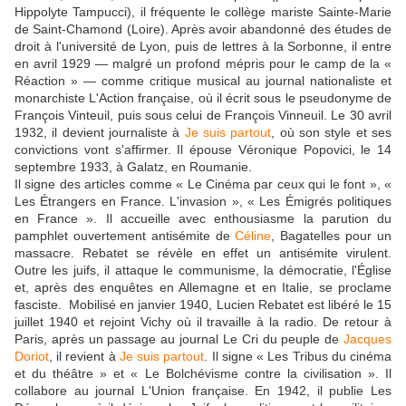
Hippolyte Tampucci), il fréquente le collège mariste Sainte-Marie
de Saint-Chamond (Loire). Après avoir abandonné des études de
droit à l'université de Lyon, puis de lettres à la Sorbonne, il entre
en avril 1929 — malgré un profond mépris pour le camp de la «
Réaction » — comme critique musical au journal nationaliste et
monarchiste L'Action française, où il écrit sous le pseudonyme de
François Vinteuil, puis sous celui de François Vinneuil. Le 30 avril
1932, il devient journaliste à
Je suis partout
, où son style et ses
convictions vont s'affirmer. Il épouse Véronique Popovici, le 14
septembre 1933, à Galatz, en Roumanie.
Il signe des articles comme « Le Cinéma par ceux qui le font », «
Les Étrangers en France. L'invasion », « Les Émigrés politiques
en France ». Il accueille avec enthousiasme la parution du
pamphlet ouvertement antisémite de
Céline
, Bagatelles pour un
massacre. Rebatet se révèle en effet un antisémite virulent.
Outre les juifs, il attaque le communisme, la démocratie, l'Église
et, après des enquêtes en Allemagne et en Italie, se proclame
fasciste. Mobilisé en janvier 1940, Lucien Rebatet est libéré le 15
juillet 1940 et rejoint Vichy où il travaille à la radio. De retour à
Paris, après un passage au journal Le Cri du peuple de
Jacques
Doriot
, il revient à
Je suis partout
. Il signe « Les Tribus du cinéma
et du théâtre » et « Le Bolchévisme contre la civilisation ». Il
collabore au journal L'Union française. En 1942, il publie Les