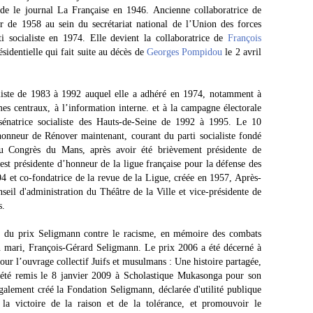
de le journal La Française en 1946. Ancienne collaboratrice de
r de 1958 au sein du secrétariat national de l’Union des forces
i socialiste en 1974. Elle devient la collaboratrice de
François
sidentielle qui fait suite au décès de
Georges Pompidou
le 2 avril
ialiste de 1983 à 1992 auquel elle a adhéré en 1974, notamment à
mes centraux, à l’information interne. et à la campagne électorale
 sénatrice socialiste des Hauts-de-Seine de 1992 à 1995. Le 10
honneur de Rénover maintenant, courant du parti socialiste fondé
 Congrès du Mans, après avoir été brièvement présidente de
 est présidente d’honneur de la ligue française pour la défense des
4 et co-fondatrice de la revue de la Ligue, créée en 1957, Après-
il d'administration du Théâtre de la Ville et vice-présidente de
s.
004 du prix Seligmann contre le racisme, en mémoire des combats
n mari, François-Gérard Seligmann. Le prix 2006 a été décerné à
our l’ouvrage collectif Juifs et musulmans : Une histoire partagée,
 été remis le 8 janvier 2009 à Scholastique Mukasonga pour son
alement créé la Fondation Seligmann, déclarée d'utilité publique
la victoire de la raison et de la tolérance, et promouvoir le