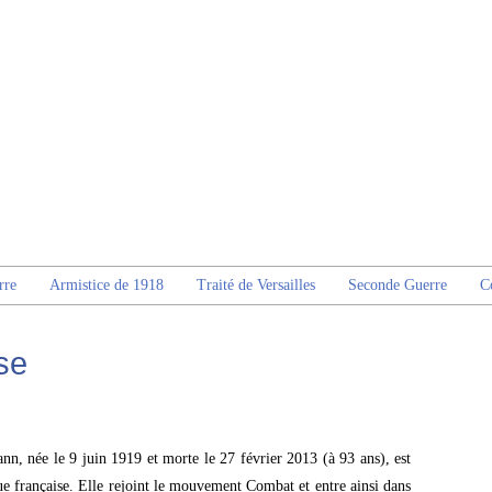
rre
Armistice de 1918
Traité de Versailles
Seconde Guerre
C
se
nn, née le 9 juin 1919 et morte le 27 février 2013 (à 93 ans), est
que française. Elle rejoint le mouvement Combat et entre ainsi dans