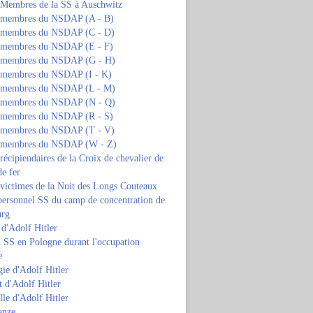
s Membres de la SS à Auschwitz
s membres du NSDAP (A - B)
s membres du NSDAP (C - D)
s membres du NSDAP (E - F)
s membres du NSDAP (G - H)
s membres du NSDAP (I - K)
s membres du NSDAP (L - M)
s membres du NSDAP (N - Q)
s membres du NSDAP (R - S)
s membres du NSDAP (T - V)
s membres du NSDAP (W - Z)
 récipiendaires de la Croix de chevalier de
de fer
 victimes de la Nuit des Longs Couteaux
personnel SS du camp de concentration de
urg
 d'Adolf Hitler
 SS en Pologne durant l'occupation
e
ie d'Adolf Hitler
 d'Adolf Hitler
lle d'Adolf Hitler
anze