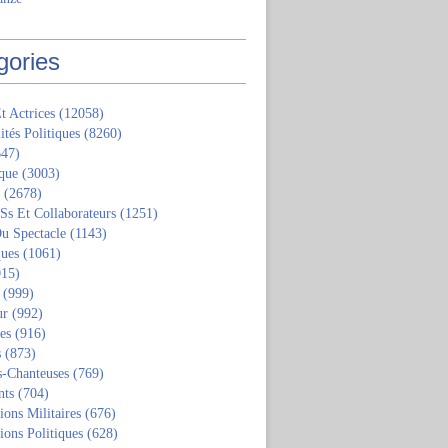
gories
t Actrices
(12058)
ités Politiques
(8260)
47)
que
(3003)
(2678)
 Ss Et Collaborateurs
(1251)
u Spectacle
(1143)
ques
(1061)
15)
(999)
ur
(992)
tes
(916)
s
(873)
s-Chanteuses
(769)
nts
(704)
ions Militaires
(676)
ions Politiques
(628)