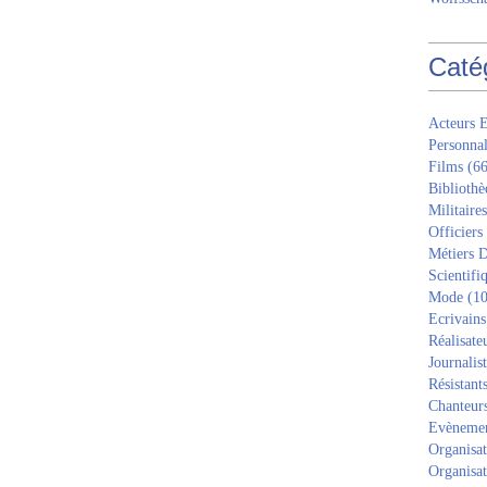
Caté
Acteurs E
Personnal
Films
(66
Bibliothè
Militaires
Officiers
Métiers D
Scientifi
Mode
(10
Ecrivains
Réalisate
Journalis
Résistant
Chanteur
Evèneme
Organisat
Organisat