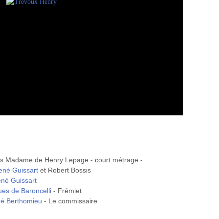
us Madame de Henry Lepage - court métrage -
ené Guissart
et Robert Bossis
né Guissart
es de Baroncelli
- Frémiet
é Berthomieu
- Le commissaire