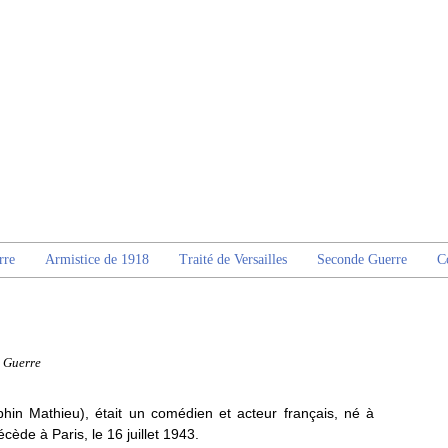
rre
Armistice de 1918
Traité de Versailles
Seconde Guerre
C
 Guerre
hin Mathieu), était un comédien et acteur français, né à
cède à Paris, le 16 juillet 1943.