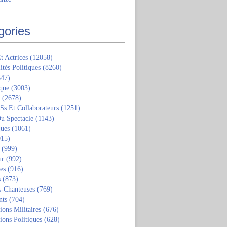
gories
t Actrices
(12058)
ités Politiques
(8260)
47)
que
(3003)
(2678)
 Ss Et Collaborateurs
(1251)
u Spectacle
(1143)
ques
(1061)
15)
(999)
ur
(992)
tes
(916)
s
(873)
s-Chanteuses
(769)
nts
(704)
ions Militaires
(676)
ions Politiques
(628)