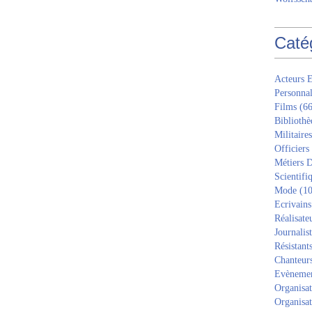
Caté
Acteurs E
Personnal
Films
(66
Bibliothè
Militaires
Officiers
Métiers D
Scientifi
Mode
(10
Ecrivains
Réalisate
Journalis
Résistant
Chanteur
Evèneme
Organisat
Organisat