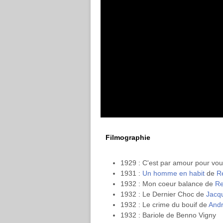
Filmographie
1929 : C'est par amour pour vo
1931 :
Un homme en habit
de
R
1932 : Mon coeur balance de
Re
1932 : Le Dernier Choc de
Jacqu
1932 : Le crime du bouif de
Andr
1932 : Bariole de Benno Vigny