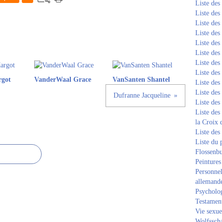
Liste de
Liste de
Liste de
Liste de
Liste de
Liste de
Liste de
Liste de
rgot
VanderWaal Grace
VanSanten Shantel
Liste de
Liste de
Dufranne Jacqueline
Liste de
Liste des
la Croix 
Liste des
Liste du 
Flossenb
Peintures
Personnel
allemand
Psycholog
Testament
Vie sexue
Wolfssch