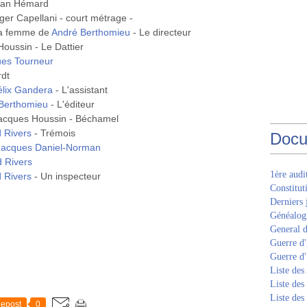
Jean Hémard
er Capellani - court métrage -
ma femme de
André Berthomieu
- Le directeur
oussin - Le Dattier
es Tourneur
rdt
élix Gandera
- L'assistant
Berthomieu
- L'éditeur
Jacques Houssin - Béchamel
 Rivers
- Trémois
Docu
Jacques Daniel-Norman
 Rivers
1ère aud
 Rivers
- Un inspecteur
Constitut
Derniers 
Généalogi
General d
Guerre d'
Guerre d
Liste des
Liste des
Liste des
epost
0