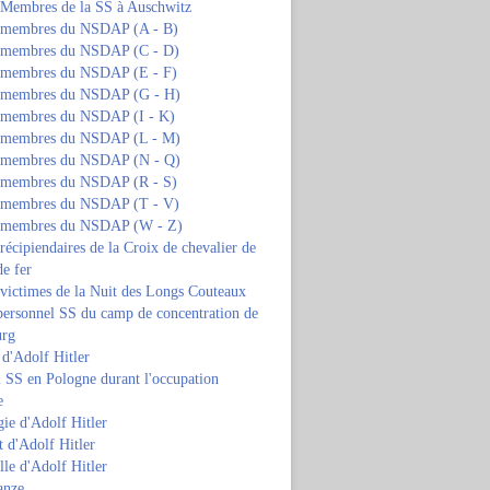
s Membres de la SS à Auschwitz
s membres du NSDAP (A - B)
s membres du NSDAP (C - D)
s membres du NSDAP (E - F)
s membres du NSDAP (G - H)
s membres du NSDAP (I - K)
s membres du NSDAP (L - M)
s membres du NSDAP (N - Q)
s membres du NSDAP (R - S)
s membres du NSDAP (T - V)
s membres du NSDAP (W - Z)
 récipiendaires de la Croix de chevalier de
de fer
 victimes de la Nuit des Longs Couteaux
personnel SS du camp de concentration de
urg
 d'Adolf Hitler
 SS en Pologne durant l'occupation
e
ie d'Adolf Hitler
 d'Adolf Hitler
lle d'Adolf Hitler
anze