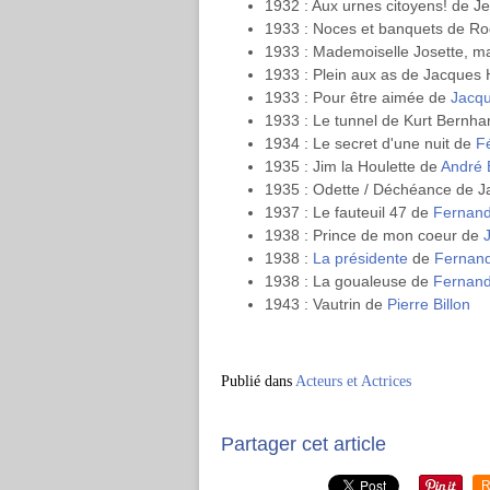
1932 : Aux urnes citoyens! de 
1933 : Noces et banquets de Rog
1933 : Mademoiselle Josette, 
1933 : Plein aux as de Jacques H
1933 : Pour être aimée de
Jacqu
1933 : Le tunnel de Kurt Bernha
1934 : Le secret d'une nuit de
F
1935 : Jim la Houlette de
André 
1935 : Odette / Déchéance de 
1937 : Le fauteuil 47 de
Fernand
1938 : Prince de mon coeur de
1938 :
La présidente
de
Fernand
1938 : La goualeuse de
Fernand
1943 : Vautrin de
Pierre Billon
Publié dans
Acteurs et Actrices
Partager cet article
R