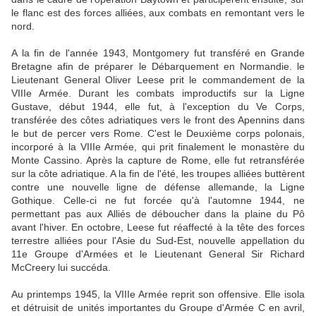
le flanc est des forces alliées, aux combats en remontant vers le
nord.
A la fin de l'année 1943, Montgomery fut transféré en Grande
Bretagne afin de préparer le Débarquement en Normandie. le
Lieutenant General Oliver Leese prit le commandement de la
VIIIe Armée. Durant les combats improductifs sur la Ligne
Gustave, début 1944, elle fut, à l'exception du Ve Corps,
transférée des côtes adriatiques vers le front des Apennins dans
le but de percer vers Rome. C'est le Deuxième corps polonais,
incorporé à la VIIIe Armée, qui prit finalement le monastère du
Monte Cassino. Après la capture de Rome, elle fut retransférée
sur la côte adriatique. A la fin de l'été, les troupes alliées buttèrent
contre une nouvelle ligne de défense allemande, la Ligne
Gothique. Celle-ci ne fut forcée qu'à l'automne 1944, ne
permettant pas aux Alliés de déboucher dans la plaine du Pô
avant l'hiver. En octobre, Leese fut réaffecté à la tête des forces
terrestre alliées pour l'Asie du Sud-Est, nouvelle appellation du
11e Groupe d'Armées et le Lieutenant General Sir Richard
McCreery lui succéda.
Au printemps 1945, la VIIIe Armée reprit son offensive. Elle isola
et détruisit de unités importantes du Groupe d'Armée C en avril,