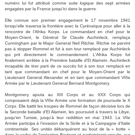
numéro lui fut attribué comme suite logique des sept armées
engagées par la France jusqu'ici dans la guerre.
Elle connue son premier engagement le 17 novembre 1941
lorsqu'elle traversa la frontière avec la Cyrénaïque pour aller à la
rencontre de l'Afrika Korps. Le commandant en chef pour le
Moyen-Orient, le Général Sir Claude Auchinleck, remplaça
Cunningham par le Major General Neil Ritchie. Ritchie ne parvint
pas à stopper Rommel et fut à son tour remplacé par Auchinleck
qui prit directement le commandement. L'Afrika Korps fut
finalement arrêtée à la Première bataille d'El Alamein. Auchinleck
incapable de tirer parti de ce succès fut à son tour remplacé en
tant que commandant en chef pour le Moyen-Orient par le
Lieutenant General Alexander et en tant que commandant VIIIe
Armée par le Lieutenant General Bernard Montgomery.
Montgomery ajouta au XIII Corps et au XXX Corps qui
composaient déjà la VIIIe Armée une formation de poursuite le X
Corps. Elle battit les troupes de Rommel de façon décisive lors de
la Seconde bataille d'El Alamein, les poursuivit à travers la Libye,
jusqu'en Tunisie, jusqu'à leur reddition en mai 1943. La VIIe
Armée participa à l'invasion de la Sicile et à la Campagne d'Italie
continentale. Ses unités débarquèrent au bout de la « botte »
dans le cadre de l'opération Baytown et participèrent ensuite, sur