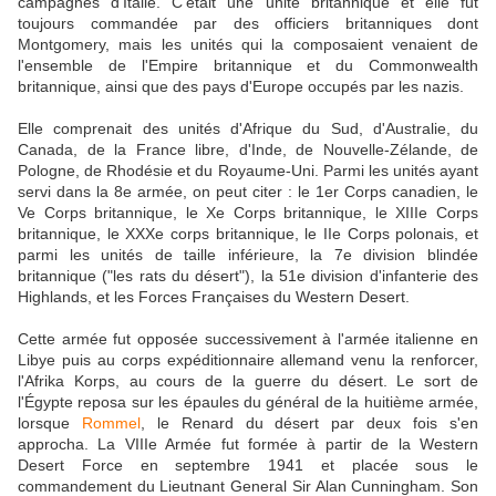
campagnes d'Italie. C'était une unité britannique et elle fut
toujours commandée par des officiers britanniques dont
Montgomery, mais les unités qui la composaient venaient de
l'ensemble de l'Empire britannique et du Commonwealth
britannique, ainsi que des pays d'Europe occupés par les nazis.
Elle comprenait des unités d'Afrique du Sud, d'Australie, du
Canada, de la France libre, d'Inde, de Nouvelle-Zélande, de
Pologne, de Rhodésie et du Royaume-Uni. Parmi les unités ayant
servi dans la 8e armée, on peut citer : le 1er Corps canadien, le
Ve Corps britannique, le Xe Corps britannique, le XIIIe Corps
britannique, le XXXe corps britannique, le IIe Corps polonais, et
parmi les unités de taille inférieure, la 7e division blindée
britannique ("les rats du désert"), la 51e division d'infanterie des
Highlands, et les Forces Françaises du Western Desert.
Cette armée fut opposée successivement à l'armée italienne en
Libye puis au corps expéditionnaire allemand venu la renforcer,
l'Afrika Korps, au cours de la guerre du désert. Le sort de
l'Égypte reposa sur les épaules du général de la huitième armée,
lorsque
Rommel
, le Renard du désert par deux fois s'en
approcha. La VIIIe Armée fut formée à partir de la Western
Desert Force en septembre 1941 et placée sous le
commandement du Lieutnant General Sir Alan Cunningham. Son