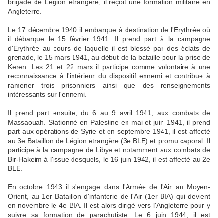
brigade de Légion étrangère, il reçoit une formation militaire en
Angleterre.
Le 17 décembre 1940 il embarque à destination de l'Erythrée où
il débarque le 15 février 1941. Il prend part à la campagne
d'Erythrée au cours de laquelle il est blessé par des éclats de
grenade, le 15 mars 1941, au début de la bataille pour la prise de
Keren. Les 21 et 22 mars il participe comme volontaire à une
reconnaissance à l'intérieur du dispositif ennemi et contribue à
ramener trois prisonniers ainsi que des renseignements
intéressants sur l'ennemi.
Il prend part ensuite, du 6 au 9 avril 1941, aux combats de
Massaouah. Stationné en Palestine en mai et juin 1941, il prend
part aux opérations de Syrie et en septembre 1941, il est affecté
au 3e Bataillon de Légion étrangère (3e BLE) et promu caporal. Il
participe à la campagne de Libye et notamment aux combats de
Bir-Hakeim à l'issue desquels, le 16 juin 1942, il est affecté au 2e
BLE.
En octobre 1943 il s'engage dans l'Armée de l'Air au Moyen-
Orient, au 1er Bataillon d'infanterie de l'Air (1er BIA) qui devient
en novembre le 4e BIA. Il est alors dirigé vers l'Angleterre pour y
suivre sa formation de parachutiste. Le 6 juin 1944, il est