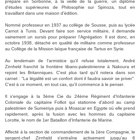
prépare en Sorbonne, à la veille de la guerre, un diplôme
d'études supérieures de Philosophie sur Spinoza, tout en
travaillant dans une maison d'édition.
Nommé professeur en 1937 au collège de Sousse, puis au lycée
Carnot à Tunis. Devant faire son service militaire, il demande
vainement un sursis pour préparer l'Agrégation. Il est donc, en
octobre 1938, détaché en qualité de militaire comme professeur
au Collège de la Mission laïque française de Tartus en Syrie.
Au lendemain de l'armistice qu'il refuse totalement, André
Zirnheld franchit la frontière libano-palestinienne à Nakoura et
rejoint les Britanniques. C'est plus tard qu'il notera dans son
carnet : "La légalité est un confort dont il faudra savoir se priver".
C'est à ce moment, en tout cas, qu'il commence à le penser.
Il s'engage à la 3ème Cie du 24ème Régiment d'Infanterie
Coloniale du capitaine Folliot qui stationne d'abord au camp
palestinien de Sumeiriya puis à Moascar en Egypte où elle prend
rapidement, après la fusion avec les hommes du capitaine
Lorotte, le nom de 1er Bataillon d'Infanterie de Marine.
Affecté à la section de commandement de la 1ère Compagnie, le
sergent-chef Zirnheld s'entraîne activement jusqu'au 6