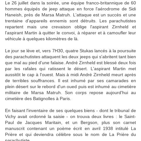
Le 26 juillet dans la soirée, une équipe franco-britannique de 60
hommes équipés de jeep attaque en force l'aérodrome de Sidi
Haneish, près de Marsa Matruh. L'attaque est un succès et une
trentaine d'appareils ennemis sont détruits. Les parachutistes
repartent mais une crevaison oblige l'aspirant Zirnheld et
l'aspirant Martin à quitter le convoi, à réparer et à camoufler leur
véhicule à quelques kilomètres de là.
Le jour se lève et, vers 7H30, quatre Stukas lancés à la poursuite
des parachutistes attaquent les deux jeeps qui s'abritent tant bien
que mal au pied d'une falaise. André Zirnheld est blessé deux fois
par les rafales qui ratissent le désert. L'aspirant Martin met
aussitôt le cap à l'ouest. Mais à midi André Zirnheld meurt après
de terribles souffrances. Il est inhumé par ses camarades en
plein désert sur le rebord d'un oued puis est inhumé au cimetière
militaire de Marsa Matruh. Son corps repose aujourd'hui au
cimetière des Batignolles à Paris.
En faisant l'inventaire de ses quelques biens - dont le tribunal de
Vichy avait ordonné la saisie - on trouva deux livres : le Saint-
Paul de Jacques Maritain, et un Bergson, plus son carnet
manuscrit contenant un poème écrit en avril 1938 intitulé La
Prière et qui deviendra célèbre sous le nom de La Prière du
parachutiste.