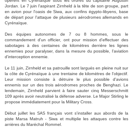
opèrent en Cyrénaïque sous les ordres du capitaine Augustin
Jordan. Le 7 juin l'aspirant Zirnheld à la tête de son groupe, part
en avion pour l'oasis de Siwa, aux confins égypto-libyens, base
de départ pour l'attaque de plusieurs aérodromes allemands en
Cyrénaïque.
Des équipes autonomes de 7 ou 8 hommes, sous le
commandement d'un officier, ont pour mission d'effectuer des
sabotages à des centaines de kilomètres derrière les lignes
ennemies pour paralyser, dans la mesure du possible, l'aviation
d'interception ennemie.
Le 11 juin, Zirnheld et sa patrouille sont largués en pleine nuit sur
la côte de Cyrénaïque à une trentaine de kilomètres de l'objectif.
Leur mission consiste à détruire le plus possible d'avions
ennemis sur un des trois aérodromes proches de Benghazi. Le
lendemain, Zirnheld parvient à faire sauter cinq Messerschmitt
109 après avoir neutralisé la défense adverse. Le Major Stirling le
propose immédiatement pour la Military Cross.
Début juillet les SAS français vont s'installer aux abords de la
piste Marsa Matruh - Siwa et multiplie les attaques contre les
arrières du Maréchal Rommel.