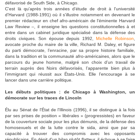
défavorisé de South Side, à Chicago.
C'est là qu'après trois années d'étude de droit à l'université
d'Harvard (1988-1991) où il s'illustre notamment en devenant le
premier rédacteur en chef afro-américain de l'éminente Harvard
Law Review –, il enseigne les questions constitutionnelles à et
entre dans un cabinet juridique spécialisé dans la défense des
droits civiques. Son épouse depuis 1992,
Michelle Robinson
,
avocate proche du maire de la ville, Richard M. Daley, et figure
du parti démocrate, l’enracine, par sa propre histoire familiale,
dans la tradition et la communauté afro-américaines, alors que le
parcours du jeune homme, malgré son choix d’un travail de
terrain auprès des Noirs défavorisés, l’apparente bien plus à
l’immigrant qui réussit aux États-Unis. Elle l'encourage à se
lancer dans une carrière politique.
Les débuts politiques : de Chicago à Washington, un
démocrate sur les traces de Lincoln
Élu au Sénat de l'État de l'Illinois (1996), il se distingue à la fois
par ses prises de position « libérales » (progressistes) en faveur
de la couverture sociale pour les plus démunis, de la défense des
homosexuels et de la lutte contre le sida, ainsi que par sa
capacité à trouver des compromis avec les opposants
républicains. En dépit d'un bilan plutôt flatteur, il échoue à se faire