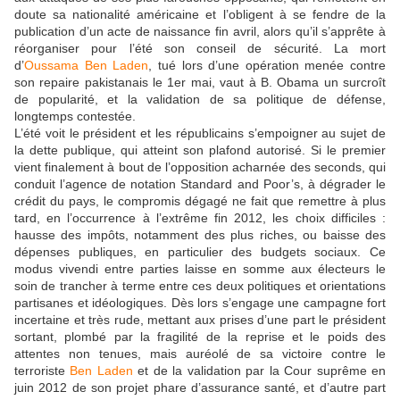
doute sa nationalité américaine et l’obligent à se fendre de la
publication d’un acte de naissance fin avril, alors qu’il s’apprête à
réorganiser pour l’été son conseil de sécurité. La mort
d’
Oussama Ben Laden
, tué lors d’une opération menée contre
son repaire pakistanais le 1er mai, vaut à B. Obama un surcroît
de popularité, et la validation de sa politique de défense,
longtemps contestée.
L’été voit le président et les républicains s’empoigner au sujet de
la dette publique, qui atteint son plafond autorisé. Si le premier
vient finalement à bout de l’opposition acharnée des seconds, qui
conduit l’agence de notation Standard and Poor’s, à dégrader le
crédit du pays, le compromis dégagé ne fait que remettre à plus
tard, en l’occurrence à l’extrême fin 2012, les choix difficiles :
hausse des impôts, notamment des plus riches, ou baisse des
dépenses publiques, en particulier des budgets sociaux. Ce
modus vivendi entre parties laisse en somme aux électeurs le
soin de trancher à terme entre ces deux politiques et orientations
partisanes et idéologiques. Dès lors s’engage une campagne fort
incertaine et très rude, mettant aux prises d’une part le président
sortant, plombé par la fragilité de la reprise et le poids des
attentes non tenues, mais auréolé de sa victoire contre le
terroriste
Ben Laden
et de la validation par la Cour suprême en
juin 2012 de son projet phare d’assurance santé, et d’autre part