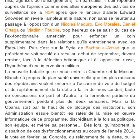
(fisc, agences de renseignement). En particulier, il doit répondre
auprès de l’opinion comme des alliés européens des activités de
surveillance de la
NSA
après que le lanceur d’alerte Edward
Snowden en révèle l’ampleur et la nature, non sans se heurter au
passage à l’opposition d’un
Nicolás Maduro
,
Evo Morales
,
Daniel
Ortega
ou
Vladimir Poutine
, trop heureux de se saisir du cas de
l’ex-fonctionnaire américain pour enfoncer un coin
supplémentaire dans les relations qu’ils entretiennent avec les
États-Unis. Puis c’est sur la Syrie de
Bachar al-Assad
que le
président se voit acculé au recul au début de septembre, devant
remiser, face à la défection britannique et à l’opposition russe,
l’hypothèse d’une intervention militaire.
La nouvelle bataille qui se noue entre la Chambre et la Maison-
Blanche à propos du plan santé universelle que les plus radicaux
des républicains veulent enterrer à l’occasion du vote du budget
et du replafonnement de la dette à la fin du mois conduit, faute
de concessions de part et d’autre, à la fermeture partielle du
gouvernement pendant plus de deux semaines. Mais si B.
Obama sort par le haut de ce blocage des institutions, son
Administration essuie bientôt les ratés de la mise en œuvre
informatique de ce programme, discréditant à la fois sa politique,
son équipe, et même sa personne… Dès lors, qu’importent la
disparition de ces dysfonctionnements au cours de l’année 2014,
le vote en février, au Congrès, du relèvement de la dette, ou le