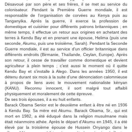
Désavoué par son père et ses frères, il se met au service du
colonisateur. Pendant la Première Guerre mondiale, il est
responsable de l'organisation de corvées au Kenya puis au
Tanganyika. Après la guerre, il exerce la profession de
domestique et cuisinier pour différents patrons britanniques ; en
même temps, il effectue un retour aux origines en achetant des
terres à Kendu Bay et en prenant une épouse, Helima (puis une
seconde, Akumu, puis une troisième, Sarah). Pendant la Seconde
Guerre mondiale, il est au service d'un officier britannique dans
différents endroits (Birmanie, Thaïlande, Ceylan, Europe). Après
son retour, il cesse de travailler comme domestique et devient
agriculteur à plein temps ; c'est aussi le moment où il quitte
Kendu Bay et s'installe à Alego. Dans les années 1950, il est
détenu durant six mois à la suite d'une dénonciation calomnieuse
à propos de liens avec le mouvement nationaliste kényan
(KANU). Reconnu innocent, il sort malgré tout affaibli
physiquement et moralement de cette épreuve.
De ses trois épouses, il a eu huit enfants.
Barack Obama Senior est le deuxième enfant à être né en 1936
à Kendu Bay. Sa mère est Akumu. Barack Obama, Sr., qui est
mort en 1982, a été éduqué dans la religion musulmane mais
était néanmoins athée. Après le départ d'Akumu en 1945, il a été
élevé par la troisième épouse de Hussein Onyango dans le