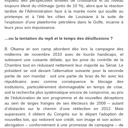
inquiets des perspectives limitées de croissance et du niveau
toujours élevé du chômage (près de 10 %), alors que la réaction
tardive de l’Administration face à la marée noire qui souille au
printemps et à l’été les côtes de Louisiane à la suite de
l’explosion d’une plateforme pétrolière dans le Golfe, incarne à
leurs yeux son impuissance.
…ou la tentation du repli et le temps des désillusions ?
B. Obama et son camp abordent dès lors la campagne des
midterms de novembre 2010 avec de lourds handicaps, et
subissent une cuisante défaite, qui les prive du contrôle de la
Chambre tout en réduisant nettement leur majorité au Sénat. Le
président se voit devant l’alternative suivante pour la seconde
partie de son mandat : soit une partie de bras de fer avec les
républicains avec comme conséquence le blocage des
institutions, particulièrement dommageable en temps de crise,
soit la recherche plus systématique encore de compromis, au prix
de l’édulcoration de son programme et de nouvelles déceptions
au sein de larges franges de ses électeurs de 2008 – autant
d’obstacles sur le chemin d’une réélection en 2012. Mais
auparavant, il obtient du Congrès sur le départ l’adoption de
nouvelles lois, qui redorent son crédit, son image et son action :
abrogation – conformément à une promesse de campagne – de