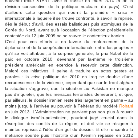
nouveau traité START avec la Russie en mars 2010 et de la
révision consécutive de la politique nucléaire du pays). C'est
d'ailleurs cette question qui nourrit la première « crise »
internationale à laquelle il se trouve confronté, à savoir la reprise,
dès le début d'avril, des essais balistiques puis atomiques de la
Corée du Nord, avant qu'à l'occasion de l'élection présidentielle
contestée du 12 juin 2009 ne se rouvre le contentieux iranien.
C’est pour ces efforts « en faveur du renforcement de la
diplomatie et de la coopération internationale entre les peuples »
qu’il se voit attribuer, à la surprise générale, le prix Nobel de la
paix en octobre 2010, devenant par là-même le troisième
président américain en exercice à recevoir cette distinction.
Malgré ces initiatives, il peine à traduire en actes gestes et
paroles : la crise politique de 2010 en Iraq se double d’une
recrudescence de la violence, cependant que sur le front afghan
la situation s’aggrave, que la situation au Pakistan ne manque
pas d’inquiéter, que les menaces terroristes demeurent, et que,
par ailleurs, le dossier iranien reste très largement en panne – au
moins jusqu'à l'arrivée au pouvoir à Téhéran du modéré
Rohani
en juin 2013. L'Administration ne parvient pas non plus à rouvrir
le dialogue israélo-palestinien, pourtant jugé crucial dans la
résorption des conflits de la région, et doit vite se résigner à
maintes reprises à l’idée d’un gel du dossier. Et elle rencontre la
méfiance sourde puis l’hostilité d'un Kremlin repassé en 2012