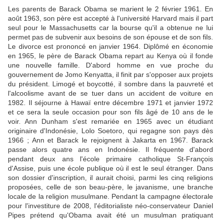
Les parents de Barack Obama se marient le 2 février 1961. En
août 1963, son père est accepté à l'université Harvard mais il part
seul pour le Massachusetts car la bourse qu'il a obtenue ne lui
permet pas de subvenir aux besoins de son épouse et de son fils.
Le divorce est prononcé en janvier 1964. Diplômé en économie
en 1965, le père de Barack Obama repart au Kenya où il fonde
une nouvelle famille. D'abord homme en vue proche du
gouvernement de Jomo Kenyatta, il finit par s'opposer aux projets
du président. Limogé et boycotté, il sombre dans la pauvreté et
l'alcoolisme avant de se tuer dans un accident de voiture en
1982. Il séjourne à Hawaï entre décembre 1971 et janvier 1972
et ce sera la seule occasion pour son fils âgé de 10 ans de le
voir. Ann Dunham s'est remariée en 1965 avec un étudiant
originaire d'Indonésie, Lolo Soetoro, qui regagne son pays dès
1966 ; Ann et Barack le rejoignent à Jakarta en 1967. Barack
passe alors quatre ans en Indonésie. Il fréquente d'abord
pendant deux ans l'école primaire catholique St-François
d'Assise, puis une école publique où il est le seul étranger. Dans
son dossier d'inscription, il aurait choisi, parmi les cinq religions
proposées, celle de son beau-père, le javanisme, une branche
locale de la religion musulmane. Pendant la campagne électorale
pour l'investiture de 2008, l'éditorialiste néo-conservateur Daniel
Pipes prétend qu'Obama avait été un musulman pratiquant