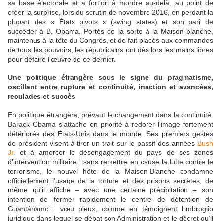
sa base électorale et a fortiori à mordre au-delà, au point de
créer la surprise, lors du scrutin de novembre 2016, en perdant la
plupart des « États pivots » (swing states) et son pari de
succéder à B. Obama. Portés de la sorte à la Maison blanche,
maintenus à la tête du Congrès, et de fait placés aux commandes
de tous les pouvoirs, les républicains ont dès lors les mains libres
pour défaire l’œuvre de ce dernier.
Une politique étrangère sous le signe du pragmatisme,
oscillant entre rupture et continuité, inaction et avancées,
reculades et succès
En politique étrangère, prévaut le changement dans la continuité.
Barack Obama s'attache en priorité à redorer l'image fortement
détériorée des États-Unis dans le monde. Ses premiers gestes
de président visent à tirer un trait sur le passif des années
Bush
Jr.
et à amorcer le désengagement du pays de ses zones
d’intervention militaire : sans remettre en cause la lutte contre le
terrorisme, le nouvel hôte de la Maison-Blanche condamne
officiellement l'usage de la torture et des prisons secrètes, de
même qu'il affiche – avec une certaine précipitation – son
intention de fermer rapidement le centre de détention de
Guantánamo : vœu pieux, comme en témoignent l’imbroglio
juridique dans lequel se débat son Administration et le décret qu’il