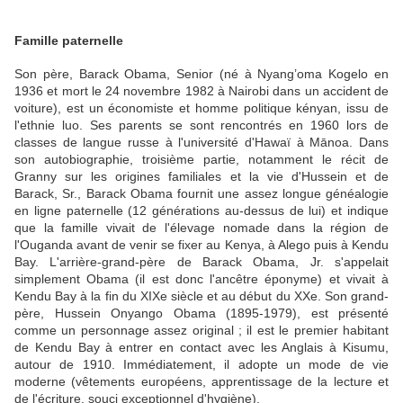
Famille paternelle
Son père, Barack Obama, Senior (né à Nyang’oma Kogelo en
1936 et mort le 24 novembre 1982 à Nairobi dans un accident de
voiture), est un économiste et homme politique kényan, issu de
l'ethnie luo. Ses parents se sont rencontrés en 1960 lors de
classes de langue russe à l'université d'Hawaï à Mānoa. Dans
son autobiographie, troisième partie, notamment le récit de
Granny sur les origines familiales et la vie d'Hussein et de
Barack, Sr., Barack Obama fournit une assez longue généalogie
en ligne paternelle (12 générations au-dessus de lui) et indique
que la famille vivait de l'élevage nomade dans la région de
l'Ouganda avant de venir se fixer au Kenya, à Alego puis à Kendu
Bay. L'arrière-grand-père de Barack Obama, Jr. s'appelait
simplement Obama (il est donc l'ancêtre éponyme) et vivait à
Kendu Bay à la fin du XIXe siècle et au début du XXe. Son grand-
père, Hussein Onyango Obama (1895-1979), est présenté
comme un personnage assez original ; il est le premier habitant
de Kendu Bay à entrer en contact avec les Anglais à Kisumu,
autour de 1910. Immédiatement, il adopte un mode de vie
moderne (vêtements européens, apprentissage de la lecture et
de l'écriture, souci exceptionnel d'hygiène).