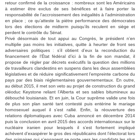
retour confirmé de la croissance : nombreux sont les Américains
à estimer être exclus de ses bénéfices et à faire porter la
responsabilité de l’accroissement des inégalités à l’administration
en place ; ce qu’atteste la piètre performance des démocrates
lors des élections de midterm puisqu’ils reculent en siège et
perdent le contrôle du Sénat.
Privé désormais de tout appui au Congrès, le président n’en
multiplie pas moins les initiatives, quitte à heurter de front ses
adversaires politiques : s’il obtient d’eux la reconduction du
financement de l’État fédéral d’ici à la fin de son mandat, il
propose de régler par décrets exécutifs la question des millions
de travailleurs clandestins en suspens dans les deux assemblées
législatives et de réduire significativement l’empreinte carbone du
pays par des biais réglementaires gouvernementaux. En outre,
au début 2015, il met son veto au projet de construction du grand
oléoduc Keystone reliant l’Alberta et ses sables bitumineux au
débouché louisianais. Et en juin, la Cour suprême valide une fois
de plus son plan santé tant contesté puis entérine le mariage
homosexuel auquel il s’est rallié. Enfin, la réouverture des
relations diplomatiques avec Cuba annoncé en décembre 2014
puis la conclusion en avril 2015 des accords internationaux sur le
nucléaire iranien pour lesquels il s’est fortement impliqué
achèvent d’exaspérer le gros des républicains dont l’électorat lors
des primaires qui s’engagent se porte vers les candidats les plus