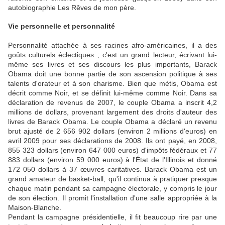
autobiographie Les Rêves de mon père.
Vie personnelle et personnalité
Personnalité attachée à ses racines afro-américaines, il a des
goûts culturels éclectiques ; c'est un grand lecteur, écrivant lui-
même ses livres et ses discours les plus importants, Barack
Obama doit une bonne partie de son ascension politique à ses
talents d'orateur et à son charisme. Bien que métis, Obama est
décrit comme Noir, et se définit lui-même comme Noir. Dans sa
déclaration de revenus de 2007, le couple Obama a inscrit 4,2
millions de dollars, provenant largement des droits d'auteur des
livres de Barack Obama. Le couple Obama a déclaré un revenu
brut ajusté de 2 656 902 dollars (environ 2 millions d'euros) en
avril 2009 pour ses déclarations de 2008. Ils ont payé, en 2008,
855 323 dollars (environ 647 000 euros) d'impôts fédéraux et 77
883 dollars (environ 59 000 euros) à l'État de l'Illinois et donné
172 050 dollars à 37 œuvres caritatives. Barack Obama est un
grand amateur de basket-ball, qu'il continua à pratiquer presque
chaque matin pendant sa campagne électorale, y compris le jour
de son élection. Il promit l'installation d'une salle appropriée à la
Maison-Blanche.
Pendant la campagne présidentielle, il fit beaucoup rire par une