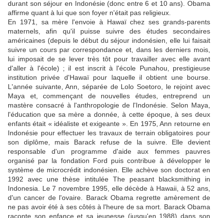
durant son séjour en Indonésie (donc entre 6 et 10 ans). Obama
affirme quant à lui que son foyer n'était pas religieux.
En 1971, sa mère l'envoie à Hawaï chez ses grands-parents
maternels, afin qu'il puisse suivre des études secondaires
américaines (depuis le début du séjour indonésien, elle lui faisait
suivre un cours par correspondance et, dans les derniers mois,
lui imposait de se lever très tôt pour travailler avec elle avant
d'aller à l'école) ; il est inscrit à l'école Punahou, prestigieuse
institution privée d'Hawaï pour laquelle il obtient une bourse.
L'année suivante, Ann, séparée de Lolo Soetoro, le rejoint avec
Maya et, commençant de nouvelles études, entreprend un
mastère consacré à l'anthropologie de l'Indonésie. Selon Maya,
l'éducation que sa mère a donnée, à cette époque, à ses deux
enfants était « idéaliste et exigeante ». En 1975, Ann retourne en
Indonésie pour effectuer les travaux de terrain obligatoires pour
son diplôme, mais Barack refuse de la suivre. Elle devient
responsable d'un programme d'aide aux femmes pauvres
organisé par la fondation Ford puis contribue à développer le
système de microcrédit indonésien. Elle achève son doctorat en
1992 avec une thèse intitulée The peasant blacksmithing in
Indonesia. Le 7 novembre 1995, elle décède à Hawaii, à 52 ans,
d'un cancer de l'ovaire. Barack Obama regrette amèrement de
ne pas avoir été à ses côtés à l'heure de sa mort. Barack Obama
raconte son enfance et sa jeunesse (jusqu'en 1988) dans son