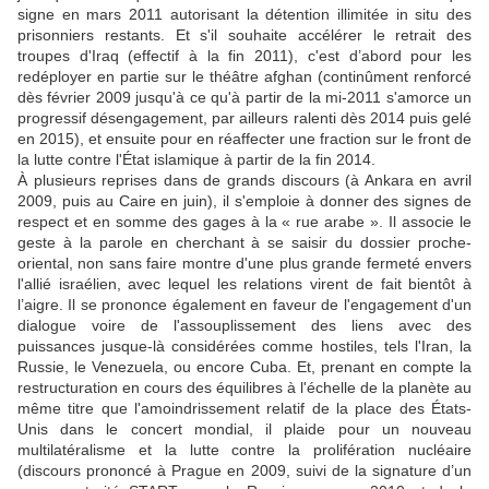
signe en mars 2011 autorisant la détention illimitée in situ des
prisonniers restants. Et s'il souhaite accélérer le retrait des
troupes d'Iraq (effectif à la fin 2011), c'est d’abord pour les
redéployer en partie sur le théâtre afghan (continûment renforcé
dès février 2009 jusqu'à ce qu'à partir de la mi-2011 s'amorce un
progressif désengagement, par ailleurs ralenti dès 2014 puis gelé
en 2015), et ensuite pour en réaffecter une fraction sur le front de
la lutte contre l'État islamique à partir de la fin 2014.
À plusieurs reprises dans de grands discours (à Ankara en avril
2009, puis au Caire en juin), il s'emploie à donner des signes de
respect et en somme des gages à la « rue arabe ». Il associe le
geste à la parole en cherchant à se saisir du dossier proche-
oriental, non sans faire montre d'une plus grande fermeté envers
l'allié israélien, avec lequel les relations virent de fait bientôt à
l’aigre. Il se prononce également en faveur de l'engagement d'un
dialogue voire de l'assouplissement des liens avec des
puissances jusque-là considérées comme hostiles, tels l'Iran, la
Russie, le Venezuela, ou encore Cuba. Et, prenant en compte la
restructuration en cours des équilibres à l'échelle de la planète au
même titre que l'amoindrissement relatif de la place des États-
Unis dans le concert mondial, il plaide pour un nouveau
multilatéralisme et la lutte contre la prolifération nucléaire
(discours prononcé à Prague en 2009, suivi de la signature d’un