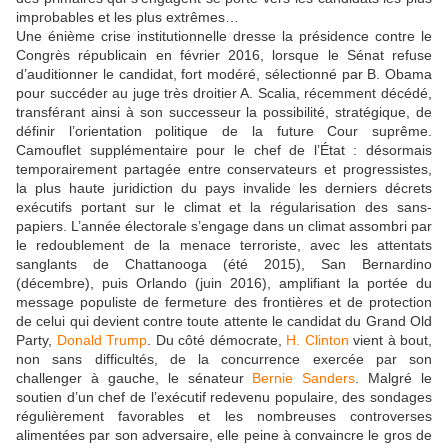
improbables et les plus extrêmes…
Une énième crise institutionnelle dresse la présidence contre le
Congrès républicain en février 2016, lorsque le Sénat refuse
d’auditionner le candidat, fort modéré, sélectionné par B. Obama
pour succéder au juge très droitier A. Scalia, récemment décédé,
transférant ainsi à son successeur la possibilité, stratégique, de
définir l’orientation politique de la future Cour suprême.
Camouflet supplémentaire pour le chef de l’État : désormais
temporairement partagée entre conservateurs et progressistes,
la plus haute juridiction du pays invalide les derniers décrets
exécutifs portant sur le climat et la régularisation des sans-
papiers. L’année électorale s’engage dans un climat assombri par
le redoublement de la menace terroriste, avec les attentats
sanglants de Chattanooga (été 2015), San Bernardino
(décembre), puis Orlando (juin 2016), amplifiant la portée du
message populiste de fermeture des frontières et de protection
de celui qui devient contre toute attente le candidat du Grand Old
Party,
Donald Trump
. Du côté démocrate,
H. Clinton
vient à bout,
non sans difficultés, de la concurrence exercée par son
challenger à gauche, le sénateur
Bernie Sanders
. Malgré le
soutien d’un chef de l’exécutif redevenu populaire, des sondages
régulièrement favorables et les nombreuses controverses
alimentées par son adversaire, elle peine à convaincre le gros de