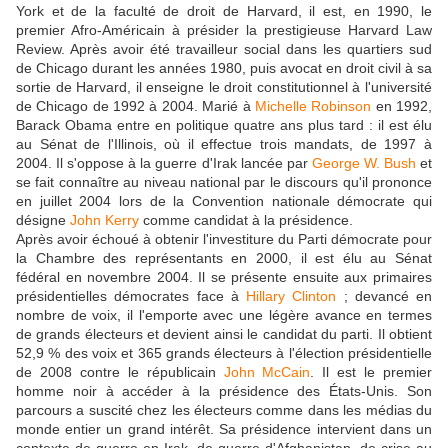
York et de la faculté de droit de Harvard, il est, en 1990, le
premier Afro-Américain à présider la prestigieuse Harvard Law
Review. Après avoir été travailleur social dans les quartiers sud
de Chicago durant les années 1980, puis avocat en droit civil à sa
sortie de Harvard, il enseigne le droit constitutionnel à l'université
de Chicago de 1992 à 2004. Marié à
Michelle Robinson
en 1992,
Barack Obama entre en politique quatre ans plus tard : il est élu
au Sénat de l'Illinois, où il effectue trois mandats, de 1997 à
2004. Il s'oppose à la guerre d'Irak lancée par
George W. Bush
et
se fait connaître au niveau national par le discours qu'il prononce
en juillet 2004 lors de la Convention nationale démocrate qui
désigne
John Kerry
comme candidat à la présidence.
Après avoir échoué à obtenir l'investiture du Parti démocrate pour
la Chambre des représentants en 2000, il est élu au Sénat
fédéral en novembre 2004. Il se présente ensuite aux primaires
présidentielles démocrates face à
Hillary Clinton
; devancé en
nombre de voix, il l'emporte avec une légère avance en termes
de grands électeurs et devient ainsi le candidat du parti. Il obtient
52,9 % des voix et 365 grands électeurs à l'élection présidentielle
de 2008 contre le républicain
John McCain
. Il est le premier
homme noir à accéder à la présidence des États-Unis. Son
parcours a suscité chez les électeurs comme dans les médias du
monde entier un grand intérêt. Sa présidence intervient dans un