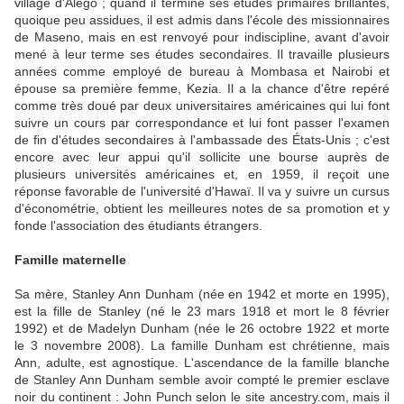
village d'Alego ; quand il termine ses études primaires brillantes,
quoique peu assidues, il est admis dans l'école des missionnaires
de Maseno, mais en est renvoyé pour indiscipline, avant d'avoir
mené à leur terme ses études secondaires. Il travaille plusieurs
années comme employé de bureau à Mombasa et Nairobi et
épouse sa première femme, Kezia. Il a la chance d'être repéré
comme très doué par deux universitaires américaines qui lui font
suivre un cours par correspondance et lui font passer l'examen
de fin d'études secondaires à l'ambassade des États-Unis ; c'est
encore avec leur appui qu'il sollicite une bourse auprès de
plusieurs universités américaines et, en 1959, il reçoit une
réponse favorable de l'université d'Hawaï. Il va y suivre un cursus
d'économétrie, obtient les meilleures notes de sa promotion et y
fonde l'association des étudiants étrangers.
Famille maternelle
Sa mère, Stanley Ann Dunham (née en 1942 et morte en 1995),
est la fille de Stanley (né le 23 mars 1918 et mort le 8 février
1992) et de Madelyn Dunham (née le 26 octobre 1922 et morte
le 3 novembre 2008). La famille Dunham est chrétienne, mais
Ann, adulte, est agnostique. L'ascendance de la famille blanche
de Stanley Ann Dunham semble avoir compté le premier esclave
noir du continent : John Punch selon le site ancestry.com, mais il