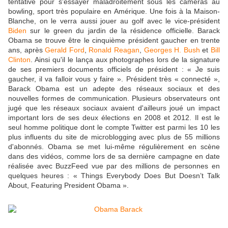
tentative pour s'essayer maladroitement sous les caméras au
bowling, sport très populaire en Amérique. Une fois à la Maison-
Blanche, on le verra aussi jouer au golf avec le vice-président
Biden
sur le green du jardin de la résidence officielle. Barack
Obama se trouve être le cinquième président gaucher en trente
ans, après
Gerald Ford
,
Ronald Reagan
,
Georges H. Bush
et
Bill
Clinton
. Ainsi qu'il le lança aux photographes lors de la signature
de ses premiers documents officiels de président : « Je suis
gaucher, il va falloir vous y faire ». Président très « connecté »,
Barack Obama est un adepte des réseaux sociaux et des
nouvelles formes de communication. Plusieurs observateurs ont
jugé que les réseaux sociaux avaient d'ailleurs joué un impact
important lors de ses deux élections en 2008 et 2012. Il est le
seul homme politique dont le compte Twitter est parmi les 10 les
plus influents du site de microblogging avec plus de 55 millions
d'abonnés. Obama se met lui-même régulièrement en scène
dans des vidéos, comme lors de sa dernière campagne en date
réalisée avec BuzzFeed vue par des millions de personnes en
quelques heures : « Things Everybody Does But Doesn’t Talk
About, Featuring President Obama ».