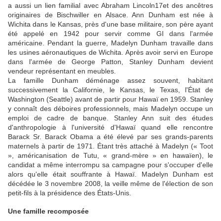
a aussi un lien familial avec Abraham Lincoln17et des ancêtres
originaires de Bischwiller en Alsace. Ann Dunham est née à
Wichita dans le Kansas, près d'une base militaire, son père ayant
été appelé en 1942 pour servir comme GI dans l'armée
américaine. Pendant la guerre, Madelyn Dunham travaille dans
les usines aéronautiques de Wichita. Après avoir servi en Europe
dans l'armée de George Patton, Stanley Dunham devient
vendeur représentant en meubles.
La famille Dunham déménage assez souvent, habitant
successivement la Californie, le Kansas, le Texas, l'État de
Washington (Seattle) avant de partir pour Hawaï en 1959. Stanley
y connaît des déboires professionnels, mais Madelyn occupe un
emploi de cadre de banque. Stanley Ann suit des études
d'anthropologie à l'université d'Hawaï quand elle rencontre
Barack Sr. Barack Obama a été élevé par ses grands-parents
maternels à partir de 1971. Étant très attaché à Madelyn (« Toot
», américanisation de Tutu, « grand-mère » en hawaïen), le
candidat a même interrompu sa campagne pour s'occuper d'elle
alors qu'elle était souffrante à Hawaï. Madelyn Dunham est
décédée le 3 novembre 2008, la veille même de l'élection de son
petit-fils à la présidence des États-Unis.
Une famille recomposée