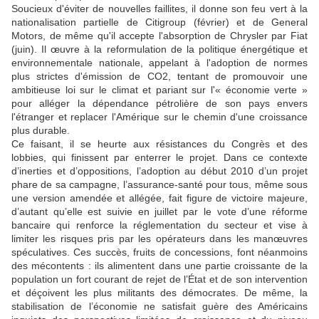
Soucieux d'éviter de nouvelles faillites, il donne son feu vert à la
nationalisation partielle de Citigroup (février) et de General
Motors, de même qu'il accepte l'absorption de Chrysler par Fiat
(juin). Il œuvre à la reformulation de la politique énergétique et
environnementale nationale, appelant à l'adoption de normes
plus strictes d'émission de CO2, tentant de promouvoir une
ambitieuse loi sur le climat et pariant sur l'« économie verte »
pour alléger la dépendance pétrolière de son pays envers
l'étranger et replacer l'Amérique sur le chemin d'une croissance
plus durable.
Ce faisant, il se heurte aux résistances du Congrès et des
lobbies, qui finissent par enterrer le projet. Dans ce contexte
d’inerties et d’oppositions, l’adoption au début 2010 d’un projet
phare de sa campagne, l’assurance-santé pour tous, même sous
une version amendée et allégée, fait figure de victoire majeure,
d’autant qu’elle est suivie en juillet par le vote d’une réforme
bancaire qui renforce la réglementation du secteur et vise à
limiter les risques pris par les opérateurs dans les manœuvres
spéculatives. Ces succès, fruits de concessions, font néanmoins
des mécontents : ils alimentent dans une partie croissante de la
population un fort courant de rejet de l’État et de son intervention
et déçoivent les plus militants des démocrates. De même, la
stabilisation de l’économie ne satisfait guère des Américains