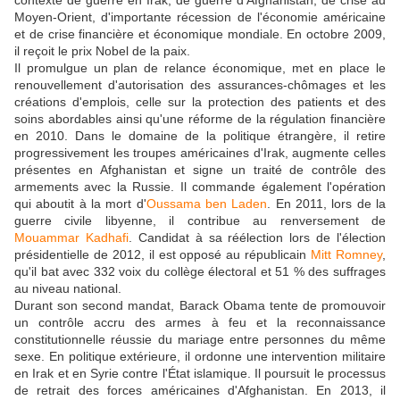
contexte de guerre en Irak, de guerre d'Afghanistan, de crise au
Moyen-Orient, d'importante récession de l'économie américaine
et de crise financière et économique mondiale. En octobre 2009,
il reçoit le prix Nobel de la paix.
Il promulgue un plan de relance économique, met en place le
renouvellement d'autorisation des assurances-chômages et les
créations d'emplois, celle sur la protection des patients et des
soins abordables ainsi qu'une réforme de la régulation financière
en 2010. Dans le domaine de la politique étrangère, il retire
progressivement les troupes américaines d'Irak, augmente celles
présentes en Afghanistan et signe un traité de contrôle des
armements avec la Russie. Il commande également l'opération
qui aboutit à la mort d'
Oussama ben Laden
. En 2011, lors de la
guerre civile libyenne, il contribue au renversement de
Mouammar Kadhafi
. Candidat à sa réélection lors de l'élection
présidentielle de 2012, il est opposé au républicain
Mitt Romney
,
qu'il bat avec 332 voix du collège électoral et 51 % des suffrages
au niveau national.
Durant son second mandat, Barack Obama tente de promouvoir
un contrôle accru des armes à feu et la reconnaissance
constitutionnelle réussie du mariage entre personnes du même
sexe. En politique extérieure, il ordonne une intervention militaire
en Irak et en Syrie contre l'État islamique. Il poursuit le processus
de retrait des forces américaines d'Afghanistan. En 2013, il