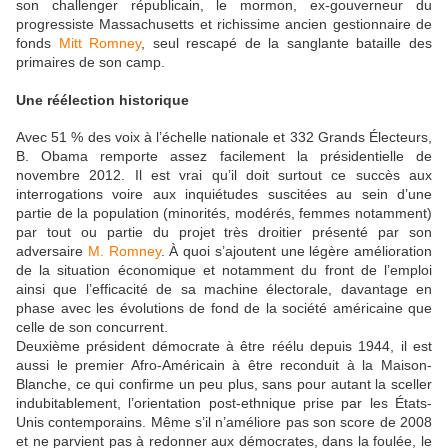
son challenger républicain, le mormon, ex-gouverneur du
progressiste Massachusetts et richissime ancien gestionnaire de
fonds
Mitt Romney
, seul rescapé de la sanglante bataille des
primaires de son camp.
Une réélection historique
Avec 51 % des voix à l’échelle nationale et 332 Grands Électeurs,
B. Obama remporte assez facilement la présidentielle de
novembre 2012. Il est vrai qu’il doit surtout ce succès aux
interrogations voire aux inquiétudes suscitées au sein d’une
partie de la population (minorités, modérés, femmes notamment)
par tout ou partie du projet très droitier présenté par son
adversaire
M. Romney
. À quoi s’ajoutent une légère amélioration
de la situation économique et notamment du front de l’emploi
ainsi que l’efficacité de sa machine électorale, davantage en
phase avec les évolutions de fond de la société américaine que
celle de son concurrent.
Deuxième président démocrate à être réélu depuis 1944, il est
aussi le premier Afro-Américain à être reconduit à la Maison-
Blanche, ce qui confirme un peu plus, sans pour autant la sceller
indubitablement, l’orientation post-ethnique prise par les États-
Unis contemporains. Même s’il n’améliore pas son score de 2008
et ne parvient pas à redonner aux démocrates, dans la foulée, le