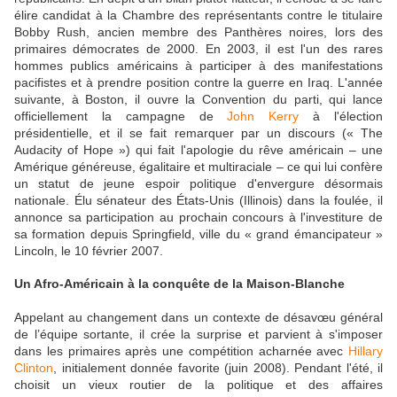
élire candidat à la Chambre des représentants contre le titulaire
Bobby Rush, ancien membre des Panthères noires, lors des
primaires démocrates de 2000. En 2003, il est l'un des rares
hommes publics américains à participer à des manifestations
pacifistes et à prendre position contre la guerre en Iraq. L'année
suivante, à Boston, il ouvre la Convention du parti, qui lance
officiellement la campagne de
John Kerry
à l'élection
présidentielle, et il se fait remarquer par un discours (« The
Audacity of Hope ») qui fait l'apologie du rêve américain – une
Amérique généreuse, égalitaire et multiraciale – ce qui lui confère
un statut de jeune espoir politique d'envergure désormais
nationale. Élu sénateur des États-Unis (Illinois) dans la foulée, il
annonce sa participation au prochain concours à l'investiture de
sa formation depuis Springfield, ville du « grand émancipateur »
Lincoln, le 10 février 2007.
Un Afro-Américain à la conquête de la Maison-Blanche
Appelant au changement dans un contexte de désavœu général
de l’équipe sortante, il crée la surprise et parvient à s'imposer
dans les primaires après une compétition acharnée avec
Hillary
Clinton
, initialement donnée favorite (juin 2008). Pendant l'été, il
choisit un vieux routier de la politique et des affaires