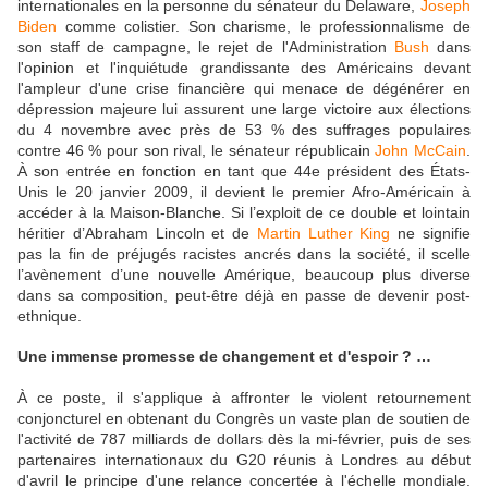
internationales en la personne du sénateur du Delaware,
Joseph
Biden
comme colistier. Son charisme, le professionnalisme de
son staff de campagne, le rejet de l'Administration
Bush
dans
l'opinion et l'inquiétude grandissante des Américains devant
l'ampleur d'une crise financière qui menace de dégénérer en
dépression majeure lui assurent une large victoire aux élections
du 4 novembre avec près de 53 % des suffrages populaires
contre 46 % pour son rival, le sénateur républicain
John McCain
.
À son entrée en fonction en tant que 44e président des États-
Unis le 20 janvier 2009, il devient le premier Afro-Américain à
accéder à la Maison-Blanche. Si l’exploit de ce double et lointain
héritier d’Abraham Lincoln et de
Martin Luther King
ne signifie
pas la fin de préjugés racistes ancrés dans la société, il scelle
l’avènement d’une nouvelle Amérique, beaucoup plus diverse
dans sa composition, peut-être déjà en passe de devenir post-
ethnique.
Une immense promesse de changement et d'espoir ? …
À ce poste, il s'applique à affronter le violent retournement
conjoncturel en obtenant du Congrès un vaste plan de soutien de
l'activité de 787 milliards de dollars dès la mi-février, puis de ses
partenaires internationaux du G20 réunis à Londres au début
d'avril le principe d'une relance concertée à l'échelle mondiale.