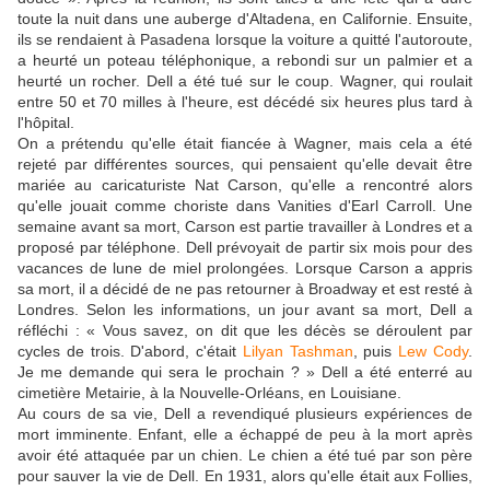
toute la nuit dans une auberge d'Altadena, en Californie. Ensuite,
ils se rendaient à Pasadena lorsque la voiture a quitté l'autoroute,
a heurté un poteau téléphonique, a rebondi sur un palmier et a
heurté un rocher. Dell a été tué sur le coup. Wagner, qui roulait
entre 50 et 70 milles à l'heure, est décédé six heures plus tard à
l'hôpital.
On a prétendu qu'elle était fiancée à Wagner, mais cela a été
rejeté par différentes sources, qui pensaient qu'elle devait être
mariée au caricaturiste Nat Carson, qu'elle a rencontré alors
qu'elle jouait comme choriste dans Vanities d'Earl Carroll. Une
semaine avant sa mort, Carson est partie travailler à Londres et a
proposé par téléphone. Dell prévoyait de partir six mois pour des
vacances de lune de miel prolongées. Lorsque Carson a appris
sa mort, il a décidé de ne pas retourner à Broadway et est resté à
Londres. Selon les informations, un jour avant sa mort, Dell a
réfléchi : « Vous savez, on dit que les décès se déroulent par
cycles de trois. D'abord, c'était
Lilyan Tashman
, puis
Lew Cody
.
Je me demande qui sera le prochain ? » Dell a été enterré au
cimetière Metairie, à la Nouvelle-Orléans, en Louisiane.
Au cours de sa vie, Dell a revendiqué plusieurs expériences de
mort imminente. Enfant, elle a échappé de peu à la mort après
avoir été attaquée par un chien. Le chien a été tué par son père
pour sauver la vie de Dell. En 1931, alors qu'elle était aux Follies,