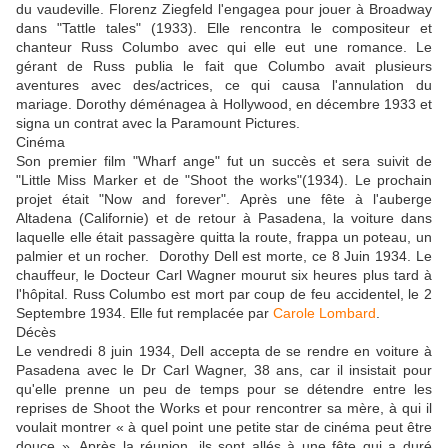
du vaudeville. Florenz Ziegfeld l'engagea pour jouer à Broadway
dans "Tattle tales" (1933). Elle rencontra le compositeur et
chanteur Russ Columbo avec qui elle eut une romance. Le
gérant de Russ publia le fait que Columbo avait plusieurs
aventures avec des/actrices, ce qui causa l'annulation du
mariage. Dorothy déménagea à Hollywood, en décembre 1933 et
signa un contrat avec la Paramount Pictures.
Cinéma
Son premier film "Wharf ange" fut un succès et sera suivit de
"Little Miss Marker et de "Shoot the works"(1934). Le prochain
projet était "Now and forever". Après une fête à l'auberge
Altadena (Californie) et de retour à Pasadena, la voiture dans
laquelle elle était passagère quitta la route, frappa un poteau, un
palmier et un rocher. Dorothy Dell est morte, ce 8 Juin 1934. Le
chauffeur, le Docteur Carl Wagner mourut six heures plus tard à
l'hôpital. Russ Columbo est mort par coup de feu accidentel, le 2
Septembre 1934. Elle fut remplacée par
Carole Lombard
.
Décès
Le vendredi 8 juin 1934, Dell accepta de se rendre en voiture à
Pasadena avec le Dr Carl Wagner, 38 ans, car il insistait pour
qu'elle prenne un peu de temps pour se détendre entre les
reprises de Shoot the Works et pour rencontrer sa mère, à qui il
voulait montrer « à quel point une petite star de cinéma peut être
douce ». Après la réunion, ils sont allés à une fête qui a duré