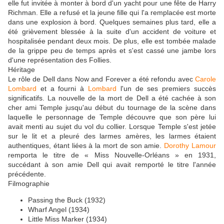
elle fut invitée à monter à bord d'un yacht pour une fête de Harry
Richman. Elle a refusé et la jeune fille qui l'a remplacée est morte
dans une explosion à bord. Quelques semaines plus tard, elle a
été grièvement blessée à la suite d'un accident de voiture et
hospitalisée pendant deux mois. De plus, elle est tombée malade
de la grippe peu de temps après et s'est cassé une jambe lors
d'une représentation des Follies.
Héritage
Le rôle de Dell dans Now and Forever a été refondu avec
Carole
Lombard
et a fourni à
Lombard
l'un de ses premiers succès
significatifs. La nouvelle de la mort de Dell a été cachée à son
cher ami Temple jusqu'au début du tournage de la scène dans
laquelle le personnage de Temple découvre que son père lui
avait menti au sujet du vol du collier. Lorsque Temple s'est jetée
sur le lit et a pleuré des larmes amères, les larmes étaient
authentiques, étant liées à la mort de son amie.
Dorothy Lamour
remporta le titre de « Miss Nouvelle-Orléans » en 1931,
succédant à son amie Dell qui avait remporté le titre l'année
précédente.
Filmographie
Passing the Buck (1932)
Wharf Angel (1934)
Little Miss Marker (1934)