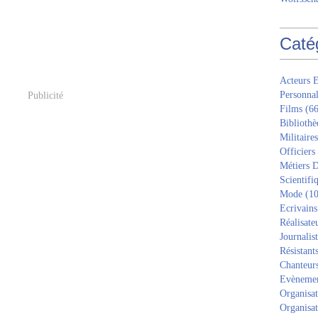
Caté
Acteurs E
Personnal
Publicité
Films
(66
Bibliothè
Militaires
Officiers
Métiers D
Scientifi
Mode
(10
Ecrivains
Réalisate
Journalis
Résistant
Chanteur
Evèneme
Organisat
Organisat