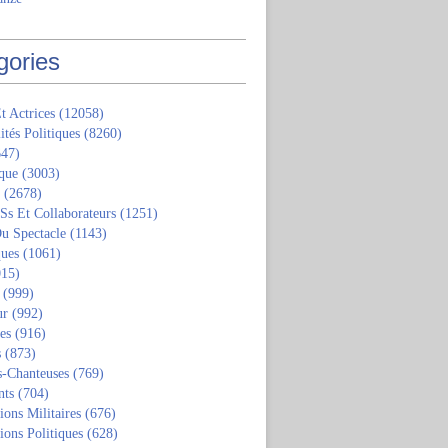
gories
t Actrices
(12058)
ités Politiques
(8260)
47)
que
(3003)
(2678)
 Ss Et Collaborateurs
(1251)
u Spectacle
(1143)
ques
(1061)
15)
(999)
ur
(992)
tes
(916)
s
(873)
s-Chanteuses
(769)
nts
(704)
ions Militaires
(676)
ions Politiques
(628)