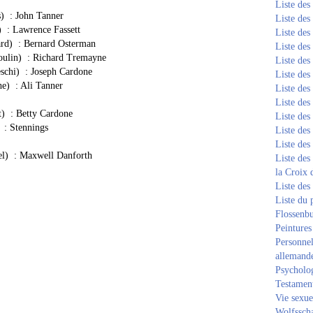
Liste de
) : John Tanner
Liste de
) : Lawrence Fassett
Liste de
ard) : Bernard Osterman
Liste de
oulin) : Richard Tremayne
Liste de
schi) : Joseph Cardone
Liste de
he) : Ali Tanner
Liste de
Liste de
t) : Betty Cardone
Liste de
 : Stennings
Liste de
Liste de
l) : Maxwell Danforth
Liste des
la Croix 
Liste des
Liste du 
Flossenb
Peintures
Personnel
allemand
Psycholog
Testament
Vie sexue
Wolfssch