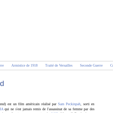
rre
Armistice de 1918
Traité de Versailles
Seconde Guerre
C
nd
d) est un film américain réalisé par
Sam Peckinpah
, sorti en
IA
qui ne s'est jamais remis de l'assassinat de sa femme par des