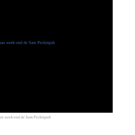
an week-end de Sam Peckinpah