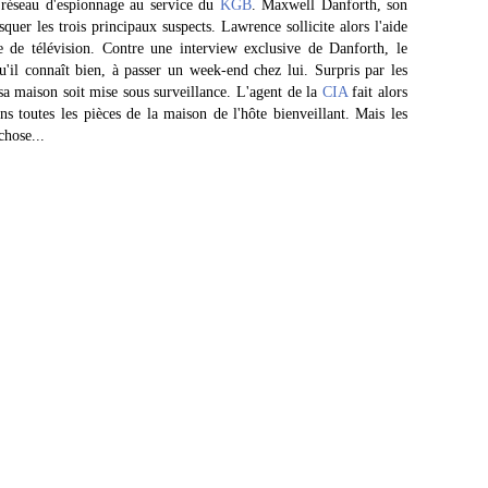
 réseau d'espionnage au service du
KGB
. Maxwell Danforth, son
uer les trois principaux suspects. Lawrence sollicite alors l'aide
e de télévision. Contre une interview exclusive de Danforth, le
u'il connaît bien, à passer un week-end chez lui. Surpris par les
sa maison soit mise sous surveillance. L'agent de la
CIA
fait alors
s toutes les pièces de la maison de l'hôte bienveillant. Mais les
chose...