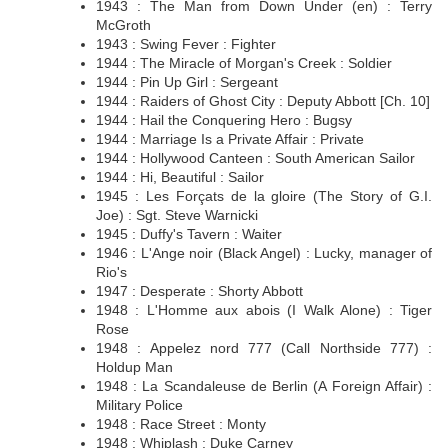
1943 : The Man from Down Under (en) : Terry
McGroth
1943 : Swing Fever : Fighter
1944 : The Miracle of Morgan's Creek : Soldier
1944 : Pin Up Girl : Sergeant
1944 : Raiders of Ghost City : Deputy Abbott [Ch. 10]
1944 : Hail the Conquering Hero : Bugsy
1944 : Marriage Is a Private Affair : Private
1944 : Hollywood Canteen : South American Sailor
1944 : Hi, Beautiful : Sailor
1945 : Les Forçats de la gloire (The Story of G.I.
Joe) : Sgt. Steve Warnicki
1945 : Duffy's Tavern : Waiter
1946 : L'Ange noir (Black Angel) : Lucky, manager of
Rio's
1947 : Desperate : Shorty Abbott
1948 : L'Homme aux abois (I Walk Alone) : Tiger
Rose
1948 : Appelez nord 777 (Call Northside 777) :
Holdup Man
1948 : La Scandaleuse de Berlin (A Foreign Affair) :
Military Police
1948 : Race Street : Monty
1948 : Whiplash : Duke Carney