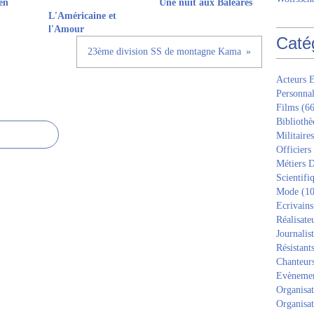
en
Une nuit aux Baléares
L'Américaine et
l'Amour
Caté
23ème division SS de montagne Kama
Acteurs E
Personnal
Films
(66
Bibliothè
Militaires
Officiers
Métiers D
Scientifi
Mode
(10
Ecrivains
Réalisate
Journalis
Résistant
Chanteur
Evèneme
Organisat
Organisat