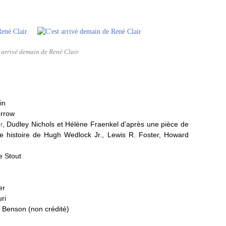
 arrivé demain de René Clair
in
orrow
r
, Dudley Nichols et Hélène Fraenkel d'après une pièce de
e histoire de Hugh Wedlock Jr., Lewis R. Foster, Howard
e Stout
er
ri
Benson (non crédité)