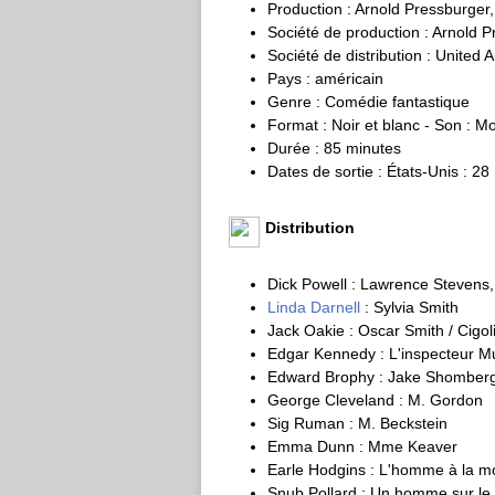
Production : Arnold Pressburger
Société de production : Arnold 
Société de distribution : United Ar
Pays : américain
Genre : Comédie fantastique
Format : Noir et blanc - Son : M
Durée : 85 minutes
Dates de sortie : États-Unis : 2
Distribution
Dick Powell : Lawrence Stevens, 
Linda Darnell
: Sylvia Smith
Jack Oakie : Oscar Smith / Cigolin
Edgar Kennedy : L'inspecteur M
Edward Brophy : Jake Shomber
George Cleveland : M. Gordon
Sig Ruman : M. Beckstein
Emma Dunn : Mme Keaver
Earle Hodgins : L'homme à la m
Snub Pollard : Un homme sur le