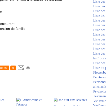
Liste de
Liste de
Liste de
és
Liste de
Liste de
 restaurant
Liste de
ension de famille
Liste de
Liste de
Liste de
Liste de
Liste de
Liste des
la Croix 
Liste des
Liste du 
epost
0
Flossenb
Peintures
Personnel
allemand
Psycholog
Testament
Vie sexue
Wolfssch