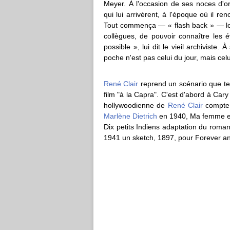
Meyer. À l'occasion de ses noces d'or
qui lui arrivèrent, à l'époque où il re
Tout commença — « flash back » — lors
collègues, de pouvoir connaître les 
possible », lui dit le vieil archiviste.
poche n'est pas celui du jour, mais ce
René Clair
reprend un scénario que ten
film "à la Capra". C'est d'abord à Car
hollywoodienne de
René Clair
compte 
Marlène Dietrich
en 1940, Ma femme es
Dix petits Indiens adaptation du roma
1941 un sketch, 1897, pour Forever a