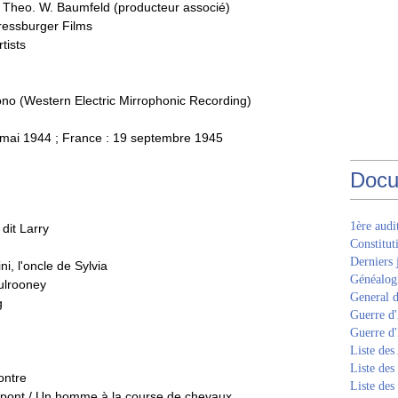
, Theo. W. Baumfeld (producteur associé)
Pressburger Films
tists
ono (Western Electric Mirrophonic Recording)
8 mai 1944 ; France : 19 septembre 1945
Docu
1ère aud
dit Larry
Constitut
Derniers 
i, l'oncle de Sylvia
Généalogi
ulrooney
General d
g
Guerre d'
Guerre d
Liste des
Liste des
ontre
Liste des
 pont / Un homme à la course de chevaux