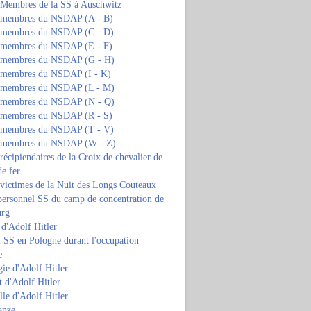
s Membres de la SS à Auschwitz
s membres du NSDAP (A - B)
s membres du NSDAP (C - D)
s membres du NSDAP (E - F)
s membres du NSDAP (G - H)
s membres du NSDAP (I - K)
s membres du NSDAP (L - M)
s membres du NSDAP (N - Q)
s membres du NSDAP (R - S)
s membres du NSDAP (T - V)
s membres du NSDAP (W - Z)
 récipiendaires de la Croix de chevalier de
de fer
 victimes de la Nuit des Longs Couteaux
personnel SS du camp de concentration de
urg
 d'Adolf Hitler
 SS en Pologne durant l'occupation
e
ie d'Adolf Hitler
 d'Adolf Hitler
lle d'Adolf Hitler
anze