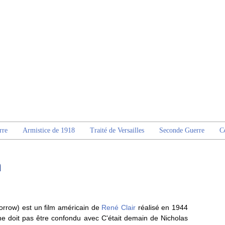
rre
Armistice de 1918
Traité de Versailles
Seconde Guerre
C
n
orrow) est un film américain de
René Clair
réalisé en 1944
 ne doit pas être confondu avec C'était demain de Nicholas