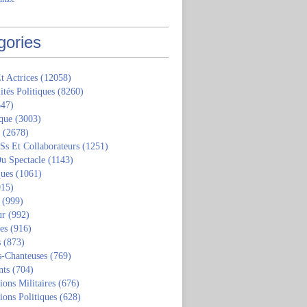
gories
t Actrices
(12058)
ités Politiques
(8260)
47)
que
(3003)
(2678)
 Ss Et Collaborateurs
(1251)
u Spectacle
(1143)
ques
(1061)
15)
(999)
ur
(992)
tes
(916)
s
(873)
s-Chanteuses
(769)
nts
(704)
ions Militaires
(676)
ions Politiques
(628)