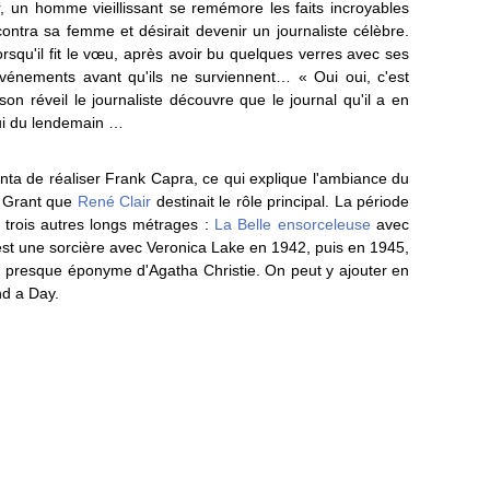
, un homme vieillissant se remémore les faits incroyables
ncontra sa femme et désirait devenir un journaliste célèbre.
qu'il fit le vœu, après avoir bu quelques verres avec ses
événements avant qu'ils ne surviennent… « Oui oui, c'est
 À son réveil le journaliste découvre que le journal qu'il a en
lui du lendemain …
ta de réaliser Frank Capra, ce qui explique l'ambiance du
y Grant que
René Clair
destinait le rôle principal. La période
trois autres longs métrages :
La Belle ensorceleuse
avec
t une sorcière avec Veronica Lake en 1942, puis en 1945,
n presque éponyme d'Agatha Christie. On peut y ajouter en
nd a Day.