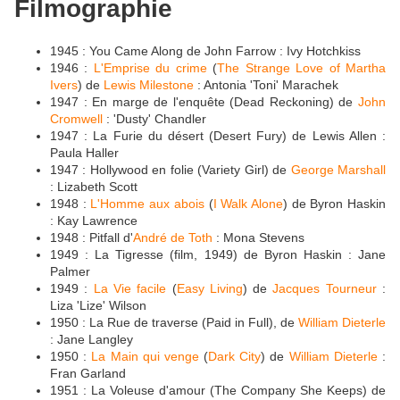
Filmographie
1945 : You Came Along de John Farrow : Ivy Hotchkiss
1946 :
L'Emprise du crime
(
The Strange Love of Martha
Ivers
) de
Lewis Milestone
: Antonia 'Toni' Marachek
1947 : En marge de l'enquête (Dead Reckoning) de
John
Cromwell
: 'Dusty' Chandler
1947 : La Furie du désert (Desert Fury) de Lewis Allen :
Paula Haller
1947 : Hollywood en folie (Variety Girl) de
George Marshall
: Lizabeth Scott
1948 :
L'Homme aux abois
(
I Walk Alone
) de Byron Haskin
: Kay Lawrence
1948 : Pitfall d'
André de Toth
: Mona Stevens
1949 : La Tigresse (film, 1949) de Byron Haskin : Jane
Palmer
1949 :
La Vie facile
(
Easy Living
) de
Jacques Tourneur
:
Liza 'Lize' Wilson
1950 : La Rue de traverse (Paid in Full), de
William Dieterle
: Jane Langley
1950 :
La Main qui venge
(
Dark City
) de
William Dieterle
:
Fran Garland
1951 : La Voleuse d'amour (The Company She Keeps) de