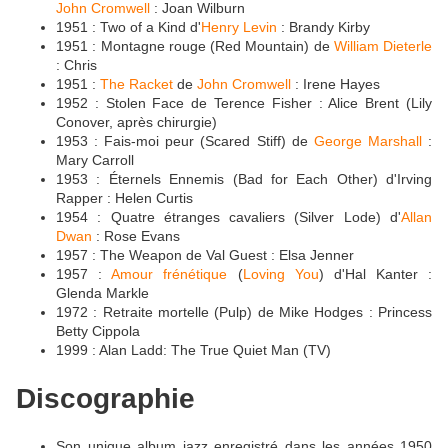
John Cromwell
: Joan Wilburn
1951 : Two of a Kind d'
Henry Levin
: Brandy Kirby
1951 : Montagne rouge (Red Mountain) de
William Dieterle
: Chris
1951 :
The Racket
de
John Cromwell
: Irene Hayes
1952 : Stolen Face de Terence Fisher : Alice Brent (Lily
Conover, après chirurgie)
1953 : Fais-moi peur (Scared Stiff) de
George Marshall
:
Mary Carroll
1953 : Éternels Ennemis (Bad for Each Other) d'Irving
Rapper : Helen Curtis
1954 : Quatre étranges cavaliers (Silver Lode) d'
Allan
Dwan
: Rose Evans
1957 : The Weapon de Val Guest : Elsa Jenner
1957 :
Amour frénétique
(
Loving You
) d'Hal Kanter :
Glenda Markle
1972 : Retraite mortelle (Pulp) de Mike Hodges : Princess
Betty Cippola
1999 : Alan Ladd: The True Quiet Man (TV)
Discographie
Son unique album jazz enregistré dans les années 1950