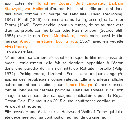
aux côtés de
Humphrey Bogart
,
Burt Lancaster
,
Barbara
Stanwyck
,
Van Heflin
et d'autres. Elle tient le rôle principal dans
des films comme En marge de l'enquête (Dead Reckoning,
1947), Pitfall (1948), ou encore dans La Tigresse (Too Late for
Tears) (1949). Scott décide, pour un temps, de se tourner vers
d'autres projets comme la comédie Fais-moi peur (Scared Stiff,
1953) avec le duo
Dean Martin
/
Jerry Lewis
mais aussi le film
musical
Amour frénétique
(
Loving you
, 1957) avec en vedette
Elvis Presley
.
Fin de carrière
Néanmoins, sa carrière s'essouffle lorsque le film noir passe de
mode. Ironiquement, elle fait sa dernière apparition à l'écran
dans une parodie de film noir intitulée Retraite mortelle (Pulp,
1972). Politiquement, Lizabeth Scott s'est toujours engagée
auprès des républicains conservateurs. Elle a d'ailleurs affiché
publiquement son soutien pour
Ronald Reagan
à trois reprises
tout au long de sa carrière politique. Dans les années 1940, son
image a servi pour des campagnes publicitaires pour la Royal
Crown Cola. Elle meurt en 2015 d'une insuffisance cardiaque.
Prix et distinctions
Elle possède une étoile sur le Hollywood Walk of Fame qui lui a
été décernée pour sa contribution au monde du cinéma.