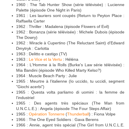
1960 : The Tab Hunter Show (série télévisée) : Lucienne
Palette (épisode One Night in Paris)
1961 : Les lauriers sont coupés (Return to Peyton Place :
Raffaella Carter
1962 : Thriller : Madalena (épisode Flowers of Evil)
1962 : Bonanza (série télévisée) : Michele Dubois (épisode
The Dowry)
1962 : Miracle à Cupertino (The Reluctant Saint) d'Edward
Dmytryk : Carlotta
1963 : Delitto e castigo (TV)
1963 :
Le Vice et la Vertu
: Héléna
1964 : L'Homme à la Rolls (Burke's Law série télévisée) :
Mia Bandini (épisode Who Killed Marty Kelso?)
1964 : Muscle Beach Party : Julie
1965 : Meurtre à l'italienne (Io uccido, tu uccidi, segment
"Giochi acerbi")
1965 : Questa volta parliamo di uomini : la femme de
l'industriel
1965 : Des agents très spéciaux (The Man from
U.N.C.L.E.) : Angela (épisode The Four Steps Affair)
1965 :
Opération Tonnerre
(
Thunderball
) : Fiona Volpe
1966 : The One Eyed Soldiers : Gava Berens
1966 : Annie, agent très spécial (The Girl from U.N.C.L.E.