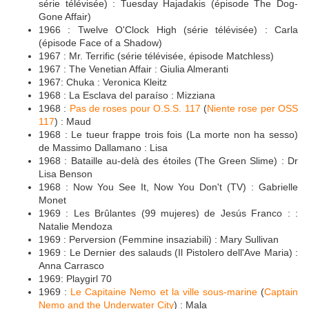
série télévisée) : Tuesday Hajadakis (épisode The Dog-
Gone Affair)
1966 : Twelve O'Clock High (série télévisée) : Carla
(épisode Face of a Shadow)
1967 : Mr. Terrific (série télévisée, épisode Matchless)
1967 : The Venetian Affair : Giulia Almeranti
1967: Chuka : Veronica Kleitz
1968 : La Esclava del paraíso : Mizziana
1968 :
Pas de roses pour O.S.S. 117
(
Niente rose per OSS
117
) : Maud
1968 : Le tueur frappe trois fois (La morte non ha sesso)
de Massimo Dallamano : Lisa
1968 : Bataille au-delà des étoiles (The Green Slime) : Dr
Lisa Benson
1968 : Now You See It, Now You Don't (TV) : Gabrielle
Monet
1969 : Les Brûlantes (99 mujeres) de Jesús Franco : :
Natalie Mendoza
1969 : Perversion (Femmine insaziabili) : Mary Sullivan
1969 : Le Dernier des salauds (Il Pistolero dell'Ave Maria) :
Anna Carrasco
1969: Playgirl 70
1969 :
Le Capitaine Nemo et la ville sous-marine
(
Captain
Nemo and the Underwater City
) : Mala