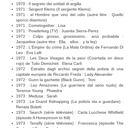
1970 : Il segreto dei soldati di argilla
1971 : Sergent Klems (Il sergente Klems)
1971 : el Hombre que vino del odio (autre titre : Quello
sporco disertore)
1971 : Cometogether : Lisa
1971 : Powderkeg (TV) : Juanita Sierra-Perez
1972 : Colpo grosso, grossissimo... anzi probabile :
Jacqueline (autre titre : Ella... ellos... y la ley)
1972 : L'Empire du crime (La Mala Ordina) de Fernando Di
Leo : Eva Lalli
1972 : Les Deux Visages de la peur (Coartada en disco
rojo) de Tulio Demicheli : Elena Carli
1972 : Estratto dagli archivi segreti della polizia di una
capitale europea de Riccardo Freda : Lady Alexander
1972 : Gunn la gachette (Black Gunn) : Toni
1973 : Les Amazones (Le guerriere dal seno nudo) de
Terence Young : Phaedra
1973 : Medusa : Sarah
1973 : Le Grand Kidnapping (La polizia sta a guardare) :
Renata Boletti
1973 : Search (série télévisée) : Carla Lucchese Whitfield
(épisode A Honeymoon to Kill)
1973 : Tenafly (série télévisée) : Francesca (épisode The