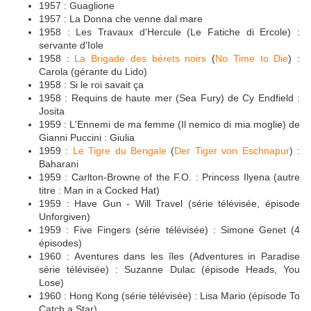
1957 : Guaglione
1957 : La Donna che venne dal mare
1958 : Les Travaux d'Hercule (Le Fatiche di Ercole) :
servante d'Iole
1958 :
La Brigade des bérets noirs
(
No Time to Die
) :
Carola (gérante du Lido)
1958 : Si le roi savait ça
1958 : Requins de haute mer (Sea Fury) de Cy Endfield :
Josita
1959 : L'Ennemi de ma femme (Il nemico di mia moglie) de
Gianni Puccini : Giulia
1959 :
Le Tigre du Bengale
(
Der Tiger von Eschnapur
) :
Baharani
1959 : Carlton-Browne of the F.O. : Princess Ilyena (autre
titre : Man in a Cocked Hat)
1959 : Have Gun - Will Travel (série télévisée, épisode
Unforgiven)
1959 : Five Fingers (série télévisée) : Simone Genet (4
épisodes)
1960 : Aventures dans les îles (Adventures in Paradise
série télévisée) : Suzanne Dulac (épisode Heads, You
Lose)
1960 : Hong Kong (série télévisée) : Lisa Mario (épisode To
Catch a Star)