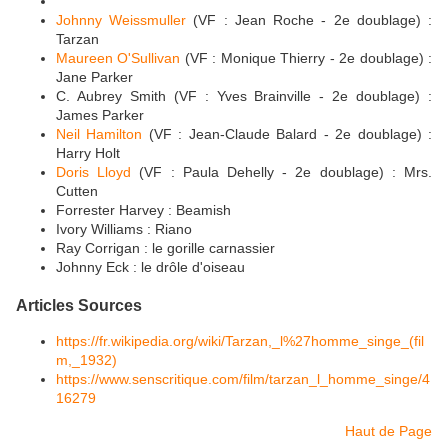
Johnny Weissmuller
(VF : Jean Roche - 2e doublage) :
Tarzan
Maureen O'Sullivan
(VF : Monique Thierry - 2e doublage) :
Jane Parker
C. Aubrey Smith (VF : Yves Brainville - 2e doublage) :
James Parker
Neil Hamilton
(VF : Jean-Claude Balard - 2e doublage) :
Harry Holt
Doris Lloyd
(VF : Paula Dehelly - 2e doublage) : Mrs.
Cutten
Forrester Harvey : Beamish
Ivory Williams : Riano
Ray Corrigan : le gorille carnassier
Johnny Eck : le drôle d'oiseau
Articles Sources
https://fr.wikipedia.org/wiki/Tarzan,_l%27homme_singe_(fil
m,_1932)
https://www.senscritique.com/film/tarzan_l_homme_singe/4
16279
Haut de Page