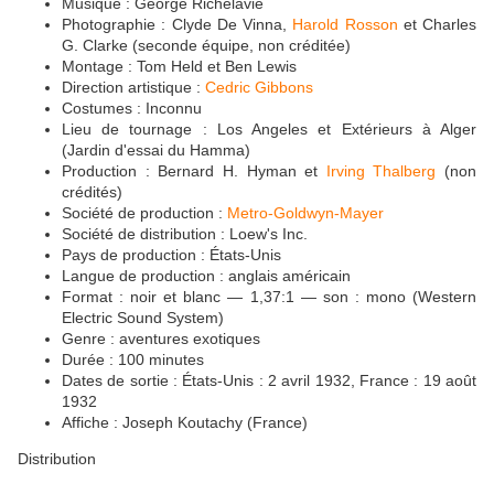
Musique : George Richelavie
Photographie : Clyde De Vinna,
Harold Rosson
et Charles
G. Clarke (seconde équipe, non créditée)
Montage : Tom Held et Ben Lewis
Direction artistique :
Cedric Gibbons
Costumes : Inconnu
Lieu de tournage : Los Angeles et Extérieurs à Alger
(Jardin d'essai du Hamma)
Production : Bernard H. Hyman et
Irving Thalberg
(non
crédités)
Société de production :
Metro-Goldwyn-Mayer
Société de distribution : Loew's Inc.
Pays de production : États-Unis
Langue de production : anglais américain
Format : noir et blanc — 1,37:1 — son : mono (Western
Electric Sound System)
Genre : aventures exotiques
Durée : 100 minutes
Dates de sortie : États-Unis : 2 avril 1932, France : 19 août
1932
Affiche : Joseph Koutachy (France)
Distribution