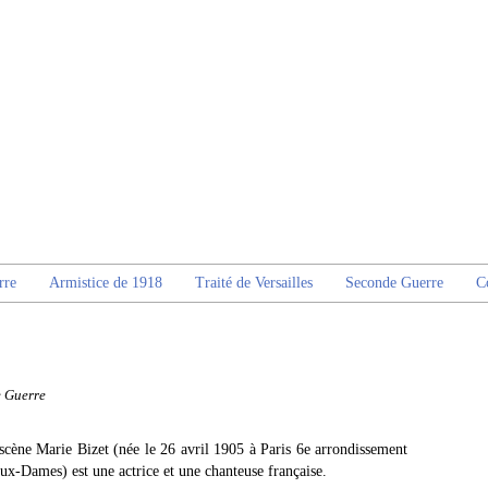
rre
Armistice de 1918
Traité de Versailles
Seconde Guerre
C
e Guerre
cène Marie Bizet (née le 26 avril 1905 à Paris 6e arrondissement
aux-Dames) est une actrice et une chanteuse française.