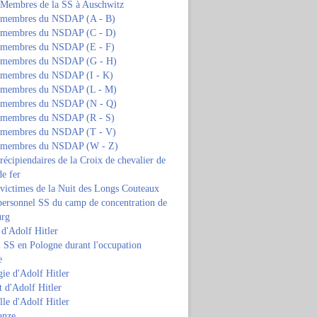
s Membres de la SS à Auschwitz
s membres du NSDAP (A - B)
s membres du NSDAP (C - D)
s membres du NSDAP (E - F)
s membres du NSDAP (G - H)
s membres du NSDAP (I - K)
s membres du NSDAP (L - M)
s membres du NSDAP (N - Q)
s membres du NSDAP (R - S)
s membres du NSDAP (T - V)
s membres du NSDAP (W - Z)
 récipiendaires de la Croix de chevalier de
de fer
 victimes de la Nuit des Longs Couteaux
personnel SS du camp de concentration de
urg
 d'Adolf Hitler
 SS en Pologne durant l'occupation
e
ie d'Adolf Hitler
 d'Adolf Hitler
lle d'Adolf Hitler
anze