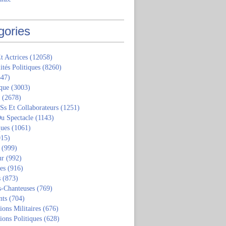
gories
t Actrices
(12058)
ités Politiques
(8260)
47)
que
(3003)
(2678)
 Ss Et Collaborateurs
(1251)
u Spectacle
(1143)
ques
(1061)
15)
(999)
ur
(992)
tes
(916)
s
(873)
s-Chanteuses
(769)
nts
(704)
ions Militaires
(676)
ions Politiques
(628)