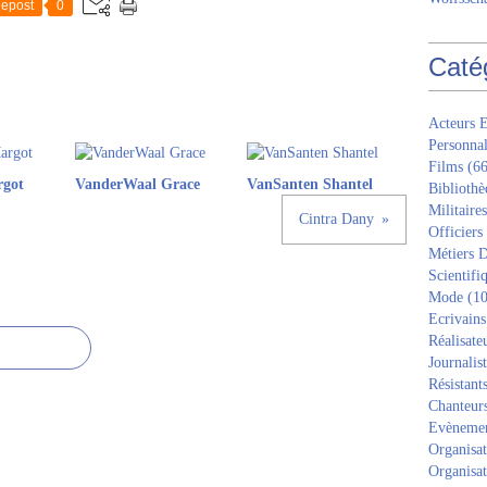
epost
0
Caté
Acteurs E
Personnal
Films
(66
rgot
VanderWaal Grace
VanSanten Shantel
Bibliothè
Militaires
Cintra Dany
Officiers
Métiers D
Scientifi
Mode
(10
Ecrivains
Réalisate
Journalis
Résistant
Chanteur
Evèneme
Organisat
Organisat