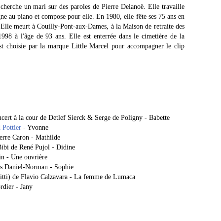
 cherche un mari sur des paroles de Pierre Delanoë. Elle travaille
e au piano et compose pour elle. En 1980, elle fête ses 75 ans en
. Elle meurt à Couilly-Pont-aux-Dames, à la Maison de retraite des
1998 à l'âge de 93 ans. Elle est enterrée dans le cimetière de la
 choisie par la marque Little Marcel pour accompagner le clip
cert à la cour de Detlef Sierck & Serge de Poligny - Babette
 Pottier
- Yvonne
erre Caron - Mathilde
Bibi de René Pujol - Didine
in - Une ouvrière
es Daniel-Norman - Sophie
litti) de Flavio Calzavara - La femme de Lumaca
rdier - Jany