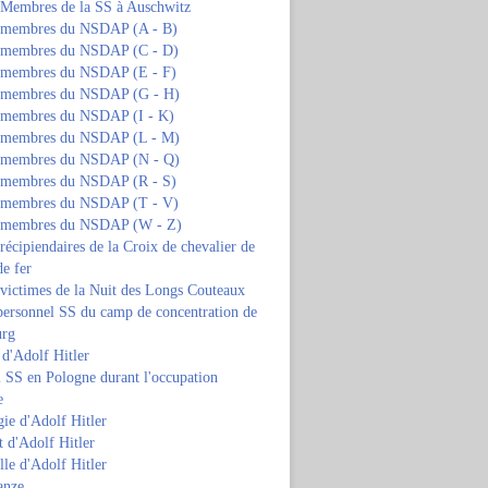
s Membres de la SS à Auschwitz
s membres du NSDAP (A - B)
s membres du NSDAP (C - D)
s membres du NSDAP (E - F)
s membres du NSDAP (G - H)
s membres du NSDAP (I - K)
s membres du NSDAP (L - M)
s membres du NSDAP (N - Q)
s membres du NSDAP (R - S)
s membres du NSDAP (T - V)
s membres du NSDAP (W - Z)
 récipiendaires de la Croix de chevalier de
de fer
 victimes de la Nuit des Longs Couteaux
personnel SS du camp de concentration de
urg
 d'Adolf Hitler
 SS en Pologne durant l'occupation
e
ie d'Adolf Hitler
 d'Adolf Hitler
lle d'Adolf Hitler
anze