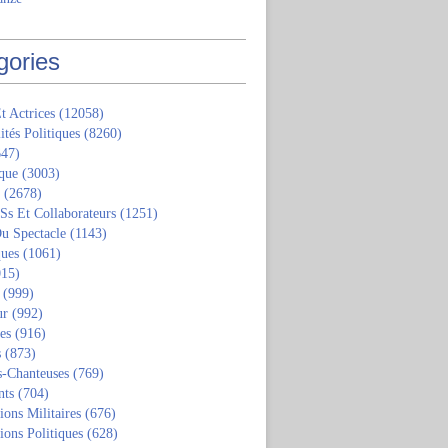
gories
t Actrices
(12058)
ités Politiques
(8260)
47)
que
(3003)
(2678)
 Ss Et Collaborateurs
(1251)
u Spectacle
(1143)
ques
(1061)
15)
(999)
ur
(992)
tes
(916)
s
(873)
s-Chanteuses
(769)
nts
(704)
ions Militaires
(676)
ions Politiques
(628)