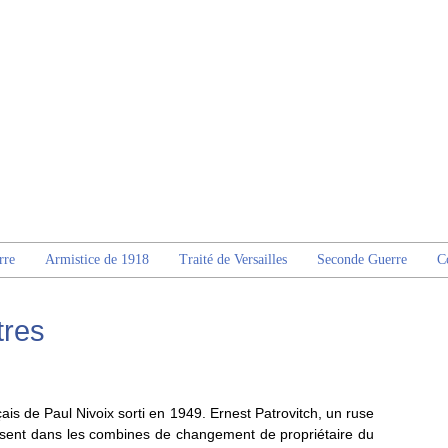
rre
Armistice de 1918
Traité de Versailles
Seconde Guerre
C
tres
ais de Paul Nivoix sorti en 1949. Ernest Patrovitch, un ruse
résent dans les combines de changement de propriétaire du