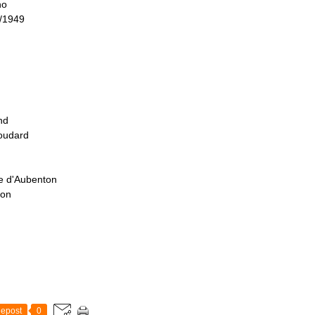
no
1/1949
nd
coudard
se d'Aubenton
ton
epost
0