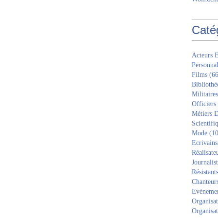
Caté
Acteurs E
Personnal
Films
(66
Bibliothè
Militaires
Officiers
Métiers D
Scientifi
Mode
(10
Ecrivains
Réalisate
Journalis
Résistant
Chanteur
Evèneme
Organisat
Organisat