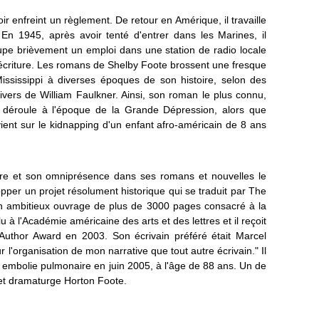
ir enfreint un règlement. De retour en Amérique, il travaille
En 1945, après avoir tenté d'entrer dans les Marines, il
cupe brièvement un emploi dans une station de radio locale
écriture.
Les romans de Shelby Foote brossent une fresque
ississippi à diverses époques de son histoire, selon des
nivers de William Faulkner. Ainsi, son roman le plus connu,
 déroule à l'époque de la Grande Dépression, alors que
ient sur le kidnapping d'un enfant afro-américain de 8 ans
toire et son omniprésence dans ses romans et nouvelles le
pper un projet résolument historique qui se traduit par The
 un ambitieux ouvrage de plus de 3000 pages consacré à la
 à l'Académie américaine des arts et des lettres et il reçoit
Author Award en 2003. Son écrivain préféré était Marcel
ur l'organisation de mon narrative que tout autre écrivain." Il
 embolie pulmonaire en juin 2005, à l'âge de 88 ans. Un de
 et dramaturge Horton Foote.