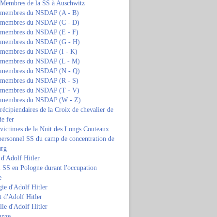
s Membres de la SS à Auschwitz
s membres du NSDAP (A - B)
s membres du NSDAP (C - D)
s membres du NSDAP (E - F)
s membres du NSDAP (G - H)
s membres du NSDAP (I - K)
s membres du NSDAP (L - M)
s membres du NSDAP (N - Q)
s membres du NSDAP (R - S)
s membres du NSDAP (T - V)
s membres du NSDAP (W - Z)
 récipiendaires de la Croix de chevalier de
de fer
 victimes de la Nuit des Longs Couteaux
personnel SS du camp de concentration de
urg
 d'Adolf Hitler
 SS en Pologne durant l'occupation
e
ie d'Adolf Hitler
 d'Adolf Hitler
lle d'Adolf Hitler
anze