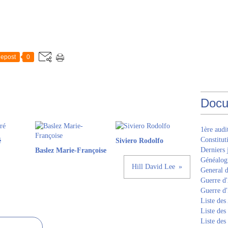
epost
0
Docu
1ère aud
Constitut
é
Siviero Rodolfo
Derniers 
Baslez Marie-Françoise
Généalogi
Hill David Lee
General d
Guerre d'
Guerre d
Liste des
Liste des
Liste des