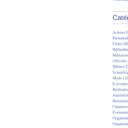
Caté
Acteurs E
Personnal
Films
(66
Bibliothè
Militaires
Officiers
Métiers D
Scientifi
Mode
(10
Ecrivains
Réalisate
Journalis
Résistant
Chanteur
Evèneme
Organisat
Organisat