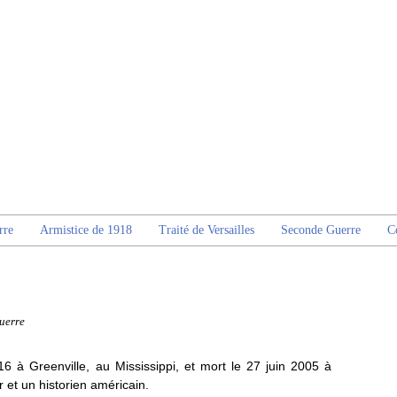
rre
Armistice de 1918
Traité de Versailles
Seconde Guerre
C
uerre
 à Greenville, au Mississippi, et mort le 27 juin 2005 à
et un historien américain.