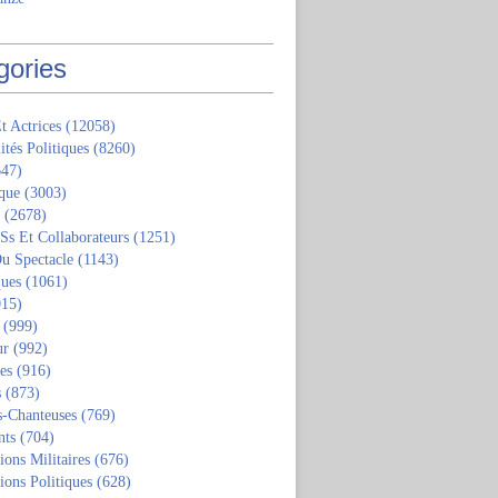
gories
t Actrices
(12058)
ités Politiques
(8260)
47)
que
(3003)
(2678)
 Ss Et Collaborateurs
(1251)
u Spectacle
(1143)
ques
(1061)
15)
(999)
ur
(992)
tes
(916)
s
(873)
s-Chanteuses
(769)
nts
(704)
ions Militaires
(676)
ions Politiques
(628)