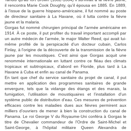
il rencontra Marie Cook Doughty, qu'il épousa en 1885. En 1889,
à l'issue de la guerre hispano-américaine, il fut nommé au poste
de directeur sanitaire à La Havane, où il lutta contre la fièvre
jaune et la malaria.
Gorgas fut nommé chirurgien principal de l'armée américaine en
1914. À ce poste, il put profiter du travail important accompli par
un autre médecin de l’armée, le major Walter Reed, qui avait lui-
même profité de la perspicacité d'un docteur cubain, Carlos
Finlay, à l'origine de la découverte de la transmission de la fièvre
jaune par les moustiques. C’est ainsi que Gorgas acquit une
renommée internationale en luttant contre ce fléau des climats
tropicaux et subtropicaux, d'abord en Floride, plus tard à La
Havane à Cuba et enfin au canal de Panama.
En tant que chef du service sanitaire du projet de canal, il put
mettre en application des programmes sanitaires de grande
envergure, tels que la vidange des étangs et des marais, la
fumigation, l’utilisation de moustiquaires et l’installation d'un
système public de distribution d'eau. Ces mesures de prévention
efficaces contre les maladies dues aux fièvres permirent aux
milliers d’ouvriers de mener à bien la construction du canal de
Panama. Le roi George V du Royaume-Uni conféra à Gorgas le
titre de Chevalier commandeur de l'Ordre de Saint-Michel et
Saint-George, à l'hôpital militaire Queen Alexandra de