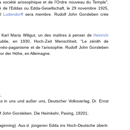
 société ariosophique et de l'Ordre nouveau du Temple",
é de l'Eddas ou Edda-Gesellschaft, le 29 novembre 1925,
al
Ludendorff
sera membre.
Rudolf John Gorsleben crée
Karl Maria Wiligut, un des maîtres à penser de
Heinrich
ublie, en 1930, Hoch-Zeit Menschheit, "Le zénith de
 néo-paganisme et de l’ariosophie. Rudolf John Gorsleben
or der Höhe, en Allemagne.
;
 in uns und außer uns, Deutscher Volksverlag, Dr. Ernst
f John Gorsleben. Die Heimkehr, Pasing, 19201;
aginning). Aus d. jüngeren Edda ins Hoch-Deutsche übertr.