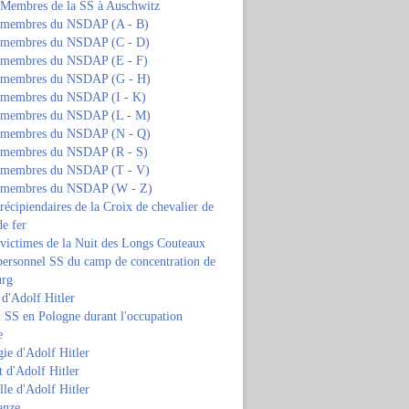
s Membres de la SS à Auschwitz
s membres du NSDAP (A - B)
s membres du NSDAP (C - D)
s membres du NSDAP (E - F)
s membres du NSDAP (G - H)
s membres du NSDAP (I - K)
s membres du NSDAP (L - M)
s membres du NSDAP (N - Q)
s membres du NSDAP (R - S)
s membres du NSDAP (T - V)
s membres du NSDAP (W - Z)
 récipiendaires de la Croix de chevalier de
de fer
 victimes de la Nuit des Longs Couteaux
personnel SS du camp de concentration de
urg
 d'Adolf Hitler
 SS en Pologne durant l'occupation
e
ie d'Adolf Hitler
 d'Adolf Hitler
lle d'Adolf Hitler
anze