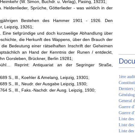
Heimkehr (W. Simon, Buchdr. u. Verlag), Pasing, 19231;
 Heldenlieder, Sprüche, Götterlieder - was wirklich in der
nzigjährigen Bestehen des Hammer 1901 - 1926. Den
, Leipzig, 19261;
 Eine tiefgründige und doch kurzweilige Abhandlung über
eschichte, die Herkunft des Wappens, über den Brauch der
 die Bedeutung einer rätselhaften Inschrift der Geheimen
uptsächlich an Hand der Kenntnis der Runen / entdeckt,
John Gorsleben, Brückner, Berlin 19281;
Docu
ühl… Reprint: Antiquariat an der Segringer Straße,
1ère aud
89 S., Ill., Koehler & Amelang, Leipzig, 19301;
Constitut
89 S., Ill., Neudr. der Ausgabe Leipzig, 1930;
Derniers 
64 S., Ill., Faks.-Nachdr. der Ausg. Leipzig, 1930;
Généalogi
General d
Guerre d'
Guerre d
Liste des
Liste des
Liste des