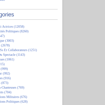
gories
t Actrices
(12058)
ités Politiques
(8260)
47)
que
(3003)
(2678)
 Ss Et Collaborateurs
(1251)
u Spectacle
(1143)
ques
(1061)
15)
(999)
ur
(992)
tes
(916)
s
(873)
s-Chanteuses
(769)
nts
(704)
ions Militaires
(676)
ions Politiques
(628)