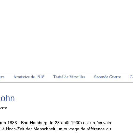
rre
Armistice de 1918
Traité de Versailles
Seconde Guerre
C
John
erre
ars 1883 - Bad Homburg, le 23 août 1930) est un écrivain
blié Hoch-Zeit der Menschheit, un ouvrage de référence du