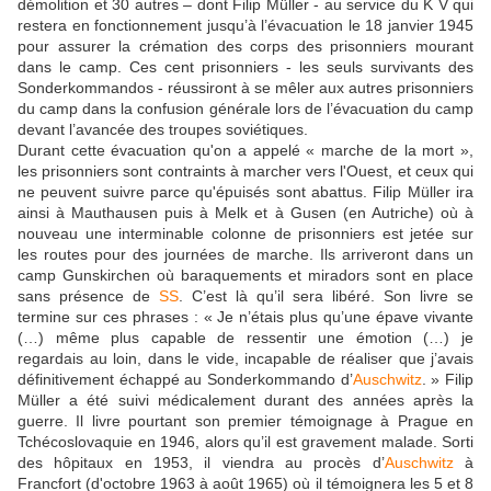
démolition et 30 autres – dont Filip Müller - au service du K V qui
restera en fonctionnement jusqu’à l’évacuation le 18 janvier 1945
pour assurer la crémation des corps des prisonniers mourant
dans le camp. Ces cent prisonniers - les seuls survivants des
Sonderkommandos - réussiront à se mêler aux autres prisonniers
du camp dans la confusion générale lors de l’évacuation du camp
devant l’avancée des troupes soviétiques.
Durant cette évacuation qu'on a appelé « marche de la mort »,
les prisonniers sont contraints à marcher vers l'Ouest, et ceux qui
ne peuvent suivre parce qu'épuisés sont abattus. Filip Müller ira
ainsi à Mauthausen puis à Melk et à Gusen (en Autriche) où à
nouveau une interminable colonne de prisonniers est jetée sur
les routes pour des journées de marche. Ils arriveront dans un
camp Gunskirchen où baraquements et miradors sont en place
sans présence de
SS
. C’est là qu’il sera libéré. Son livre se
termine sur ces phrases : « Je n’étais plus qu’une épave vivante
(…) même plus capable de ressentir une émotion (…) je
regardais au loin, dans le vide, incapable de réaliser que j’avais
définitivement échappé au Sonderkommando d’
Auschwitz
. » Filip
Müller a été suivi médicalement durant des années après la
guerre. Il livre pourtant son premier témoignage à Prague en
Tchécoslovaquie en 1946, alors qu’il est gravement malade. Sorti
des hôpitaux en 1953, il viendra au procès d’
Auschwitz
à
Francfort (d'octobre 1963 à août 1965) où il témoignera les 5 et 8