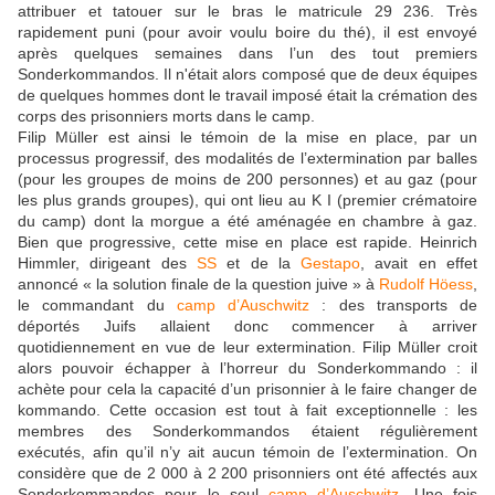
attribuer et tatouer sur le bras le matricule 29 236. Très
rapidement puni (pour avoir voulu boire du thé), il est envoyé
après quelques semaines dans l’un des tout premiers
Sonderkommandos. Il n'était alors composé que de deux équipes
de quelques hommes dont le travail imposé était la crémation des
corps des prisonniers morts dans le camp.
Filip Müller est ainsi le témoin de la mise en place, par un
processus progressif, des modalités de l’extermination par balles
(pour les groupes de moins de 200 personnes) et au gaz (pour
les plus grands groupes), qui ont lieu au K I (premier crématoire
du camp) dont la morgue a été aménagée en chambre à gaz.
Bien que progressive, cette mise en place est rapide. Heinrich
Himmler, dirigeant des
SS
et de la
Gestapo
, avait en effet
annoncé « la solution finale de la question juive » à
Rudolf Höess
,
le commandant du
camp d’Auschwitz
: des transports de
déportés Juifs allaient donc commencer à arriver
quotidiennement en vue de leur extermination. Filip Müller croit
alors pouvoir échapper à l’horreur du Sonderkommando : il
achète pour cela la capacité d’un prisonnier à le faire changer de
kommando. Cette occasion est tout à fait exceptionnelle : les
membres des Sonderkommandos étaient régulièrement
exécutés, afin qu’il n’y ait aucun témoin de l’extermination. On
considère que de 2 000 à 2 200 prisonniers ont été affectés aux
Sonderkommandos pour le seul
camp d’Auschwitz
. Une fois