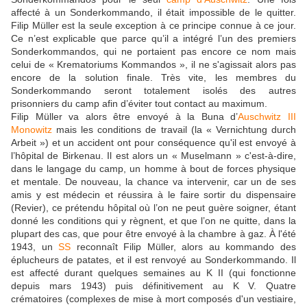
affecté à un Sonderkommando, il était impossible de le quitter.
Filip Müller est la seule exception à ce principe connue à ce jour.
Ce n’est explicable que parce qu’il a intégré l’un des premiers
Sonderkommandos, qui ne portaient pas encore ce nom mais
celui de « Krematoriums Kommandos », il ne s'agissait alors pas
encore de la solution finale. Très vite, les membres du
Sonderkommando seront totalement isolés des autres
prisonniers du camp afin d’éviter tout contact au maximum.
Filip Müller va alors être envoyé à la Buna d’
Auschwitz III
Monowitz
mais les conditions de travail (la « Vernichtung durch
Arbeit ») et un accident ont pour conséquence qu'il est envoyé à
l’hôpital de Birkenau. Il est alors un « Muselmann » c'est-à-dire,
dans le langage du camp, un homme à bout de forces physique
et mentale. De nouveau, la chance va intervenir, car un de ses
amis y est médecin et réussira à le faire sortir du dispensaire
(Revier), ce prétendu hôpital où l’on ne peut guère soigner, étant
donné les conditions qui y règnent, et que l’on ne quitte, dans la
plupart des cas, que pour être envoyé à la chambre à gaz. À l'été
1943, un
SS
reconnaît Filip Müller, alors au kommando des
éplucheurs de patates, et il est renvoyé au Sonderkommando. Il
est affecté durant quelques semaines au K II (qui fonctionne
depuis mars 1943) puis définitivement au K V. Quatre
crématoires (complexes de mise à mort composés d'un vestiaire,