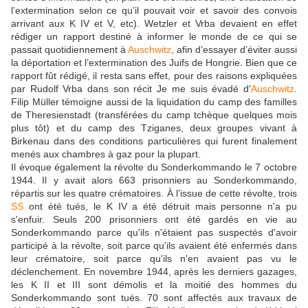
l’extermination selon ce qu’il pouvait voir et savoir des convois
arrivant aux K IV et V, etc). Wetzler et Vrba devaient en effet
rédiger un rapport destiné à informer le monde de ce qui se
passait quotidiennement à
Auschwitz
, afin d’essayer d’éviter aussi
la déportation et l’extermination des Juifs de Hongrie. Bien que ce
rapport fût rédigé, il resta sans effet, pour des raisons expliquées
par Rudolf Vrba dans son récit Je me suis évadé d'
Auschwitz
.
Filip Müller témoigne aussi de la liquidation du camp des familles
de Theresienstadt (transférées du camp tchèque quelques mois
plus tôt) et du camp des Tziganes, deux groupes vivant à
Birkenau dans des conditions particulières qui furent finalement
menés aux chambres à gaz pour la plupart.
Il évoque également la révolte du Sonderkommando le 7 octobre
1944. Il y avait alors 663 prisonniers au Sonderkommando,
répartis sur les quatre crématoires. À l’issue de cette révolte, trois
SS
ont été tués, le K IV a été détruit mais personne n'a pu
s'enfuir. Seuls 200 prisonniers ont été gardés en vie au
Sonderkommando parce qu'ils n'étaient pas suspectés d'avoir
participé à la révolte, soit parce qu'ils avaient été enfermés dans
leur crématoire, soit parce qu'ils n'en avaient pas vu le
déclenchement. En novembre 1944, après les derniers gazages,
les K II et III sont démolis et la moitié des hommes du
Sonderkommando sont tués. 70 sont affectés aux travaux de