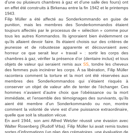
d'une ou plusieurs chambres à gaz et d'une salle des fours) ont
en effet été construits à Birkenau entre la fin 1942 et le printemps
1943.
Filip Müller a été affecté au Sonderkommando en guise de
punition, mais les membres des Sonderkommandos étaient
toujours affectés par le processus de « sélection » comme pour
tous les autres Kommandos. Ils ignoraient bien évidemment ce
qu’ils allaient devoir faire. Ils étaient choisis sur des critères de
jeunesse et de robustesse apparente et découvraient avec
horreur ce que serait leur « travail » : sortir les corps des
chambres à gaz, vérifier la présence d’or (dentaire inclus) et tous
objets de valeur qui seraient remis aux
SS
, tondre les cheveux
des femmes puis incinérer les corps. À sa libération, Filip Müller
racontera comment la torture et la mort ont été réservées aux
membres des Sonderkommandos qui s'étaient risqués à
conserver un objet de valeur afin de tenter de l’échanger. Ces
hommes n’avaient d’autre choix que l’obéissance ou la mort
immédiate, et l’ensemble des témoignages des survivants, qu’ils
aient été membre d'un Sonderkommando ou non, montre
comment la volonté de vivre est d’une puissance extraordinaire,
quelle que soit la situation vécue.
En avril 1944, son ami Alfred Wetzler réussit une évasion avec
Walter Rosenberg (Rudolf Vrba). Filip Müller lui avait remis toutes
sortes d’informations (un plan des crématoires, une évaluation de