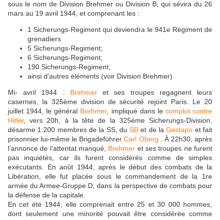
sous le nom de Division Brehmer ou Division B, qui sévira du 26
mars au 19 avril 1944, et comprenant les :
1 Sicherungs-Regiment qui deviendra le 941e Régiment de
grenadiers
5 Sicherungs-Regiment;
6 Sicherungs-Regiment;
190 Sicherungs-Regiment;
ainsi d'autres éléments (voir Division Brehmer)
Mi- avril 1944 :
Brehmer
et ses troupes regagnent leurs
casernes, la 325ème division de sécurité rejoint Paris. Le 20
juillet 1944, le général
Brehmer
, impliqué dans le
complot contre
Hitler
, vers 20h, à la tête de la 325ème Sicherungs-Division,
désarme 1.200 membres de la SS, du
SD
et de la
Gestapo
et fait
prisonnier lui-même le Brigadeführer
Carl Oberg
. À 22h30, après
l’annonce de l’attentat manqué,
Brehmer
et ses troupes ne furent
pas inquiétés, car ils furent considérés comme de simples
exécutants. En août 1944, après le début des combats de la
Libération, elle fut placée sous le commandement de la 1re
armée du Armee-Gruppe D, dans la perspective de combats pour
la défense de la capitale.
En cet été 1944, elle comprenait entre 25 et 30 000 hommes,
dont seulement une minorité pouvait être considérée comme