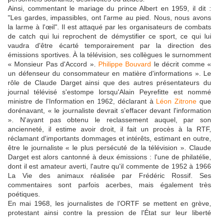
Ainsi, commentant le mariage du prince Albert en 1959, il dit :
"Les gardes, impassibles, ont l'arme au pied. Nous, nous avons
la larme à l'œil". Il est attaqué par les organisateurs de combats
de catch qui lui reprochent de démystifier ce sport, ce qui lui
vaudra d'être écarté temporairement par la direction des
émissions sportives. À la télévision, ses collègues le surnomment
« Monsieur Pas d'Accord ».
Philippe Bouvard
le décrit comme «
un défenseur du consommateur en matière d'informations ». Le
rôle de Claude Darget ainsi que des autres présentateurs du
journal télévisé s'estompe lorsqu'Alain Peyrefitte est nommé
ministre de l'Information en 1962, déclarant à
Léon Zitrone
que
dorénavant, « le journaliste devrait s'effacer devant l'information
». N'ayant pas obtenu le reclassement auquel, par son
ancienneté, il estime avoir droit, il fait un procès à la RTF,
réclamant d'importants dommages et intérêts, estimant en outre,
être le journaliste « le plus persécuté de la télévision ». Claude
Darget est alors cantonné à deux émissions : l'une de philatélie,
dont il est amateur averti, l'autre qu'il commente de 1952 à 1966
La Vie des animaux réalisée par Frédéric Rossif. Ses
commentaires sont parfois acerbes, mais également très
poétiques.
En mai 1968, les journalistes de l'ORTF se mettent en grève,
protestant ainsi contre la pression de l'État sur leur liberté