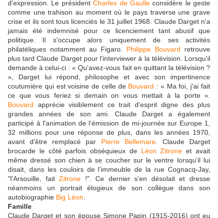
d'expression. Le président
Charles de Gaulle
considère le geste
comme une trahison au moment où le pays traverse une grave
crise et ils sont tous licenciés le 31 juillet 1968. Claude Darget n'a
jamais été indemnisé pour ce licenciement tant abusif que
politique. Il s'occupe alors uniquement de ses activités
philatéliques notamment au Figaro.
Philippe Bouvard
retrouve
plus tard Claude Darget pour l'interviewer à la télévision. Lorsqu'il
demande à celui-ci : « Qu'avez-vous fait en quittant la télévision ?
», Darget lui répond, philosophe et avec son impertinence
coutumière qui est voisine de celle de
Bouvard
: « Ma foi, j'ai fait
ce que vous feriez si demain on vous mettait à la porte ».
Bouvard
apprécie visiblement ce trait d'esprit digne des plus
grandes années de son ami. Claude Darget a également
participé à l'animation de l'émission de mi-journée sur Europe 1,
32 millions pour une réponse de plus, dans les années 1970,
avant d'être remplacé par
Pierre Bellemare
. Claude Darget
brocarde le côté parfois obséquieux de
Léon Zitrone
et avait
même dressé son chien à se coucher sur le ventre lorsqu'il lui
disait, dans les couloirs de l'immeuble de la rue Cognacq-Jay,
"l'Arsouille, fait
Zitrone
!". Ce dernier s'en désolait et dresse
néanmoins un portrait élogieux de son collègue dans son
autobiographie
Big Léon
.
Famille
Claude Darget et son épouse Simone Papin (1915-2016) ont eu