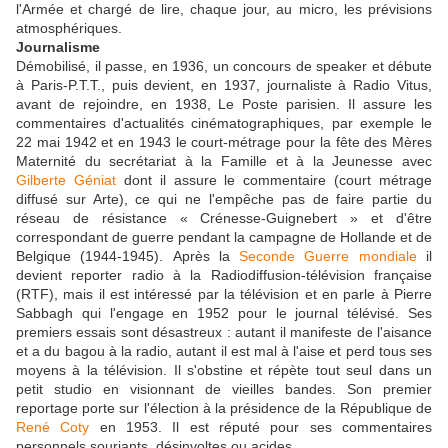
l'Armée et chargé de lire, chaque jour, au micro, les prévisions
atmosphériques.
Journalisme
Démobilisé, il passe, en 1936, un concours de speaker et débute
à Paris-P.T.T., puis devient, en 1937, journaliste à Radio Vitus,
avant de rejoindre, en 1938, Le Poste parisien. Il assure les
commentaires d'actualités cinématographiques, par exemple le
22 mai 1942 et en 1943 le court-métrage pour la fête des Mères
Maternité du secrétariat à la Famille et à la Jeunesse avec
Gilberte Géniat
dont il assure le commentaire (court métrage
diffusé sur Arte), ce qui ne l'empêche pas de faire partie du
réseau de résistance « Crénesse-Guignebert » et d'être
correspondant de guerre pendant la campagne de Hollande et de
Belgique (1944-1945). Après la
Seconde Guerre mondiale
il
devient reporter radio à la Radiodiffusion-télévision française
(RTF), mais il est intéressé par la télévision et en parle à Pierre
Sabbagh qui l'engage en 1952 pour le journal télévisé. Ses
premiers essais sont désastreux : autant il manifeste de l'aisance
et a du bagou à la radio, autant il est mal à l'aise et perd tous ses
moyens à la télévision. Il s'obstine et répète tout seul dans un
petit studio en visionnant de vieilles bandes. Son premier
reportage porte sur l'élection à la présidence de la République de
René Coty
en 1953. Il est réputé pour ses commentaires
personnels souriants, désinvoltes ou acides.