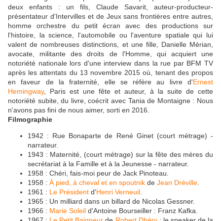
deux enfants : un fils, Claude Savarit, auteur-producteur-
présentateur d'Intervilles et de Jeux sans frontières entre autres,
homme orchestre du petit écran avec des productions sur
l'histoire, la science, l'automobile ou l'aventure spatiale qui lui
valent de nombreuses distinctions, et une fille, Danielle Mérian,
avocate, militante des droits de l'Homme, qui acquiert une
notoriété nationale lors d'une interview dans la rue par BFM TV
après les attentats du 13 novembre 2015 où, tenant des propos
en faveur de la fraternité, elle se réfère au livre d'
Ernest
Hemingway
, Paris est une fête et auteur, à la suite de cette
notoriété subite, du livre, coécrit avec Tania de Montaigne : Nous
n'avons pas fini de nous aimer, sorti en 2016.
Filmographie
1942 : Rue Bonaparte de René Ginet (court métrage) -
narrateur.
1943 : Maternité, (court métrage) sur la fête des mères du
secrétariat à la Famille et à la Jeunesse - narrateur.
1958 : Chéri, fais-moi peur de Jack Pinoteau.
1958 :
À pied, à cheval et en spoutnik
de
Jean Dréville
.
1961 :
Le Président
d'
Henri Verneuil
.
1965 : Un milliard dans un billard de Nicolas Gessner.
1966 :
Marie Soleil
d'Antoine Bourseiller : Franz Kafka.
1967 :
Le Petit Baigneur
de
Robert Dhéry
: le speaker de la