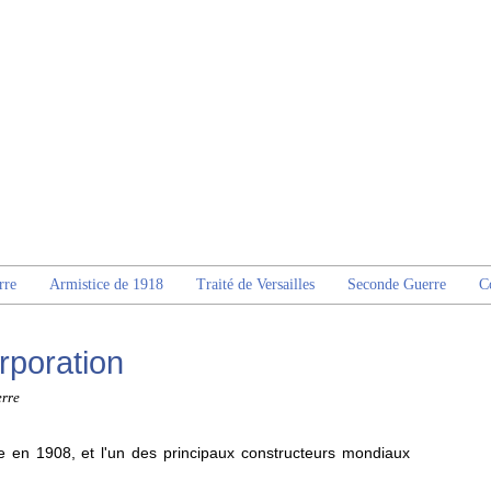
rre
Armistice de 1918
Traité de Versailles
Seconde Guerre
C
rporation
rre
ée en 1908, et l'un des principaux constructeurs mondiaux