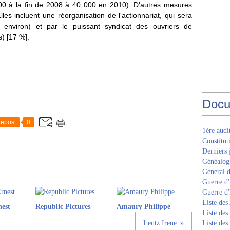
0 à la fin de 2008 à 40 000 en 2010). D'autres mesures
lles incluent une réorganisation de l'actionnariat, qui sera
environ) et par le puissant syndicat des ouvriers de
) [17 %].
Docu
epost
0
1ère aud
Constitut
Derniers 
Généalogi
General d
Guerre d'
Guerre d
Liste des
est
Republic Pictures
Amaury Philippe
Liste des
Lentz Irene
Liste des