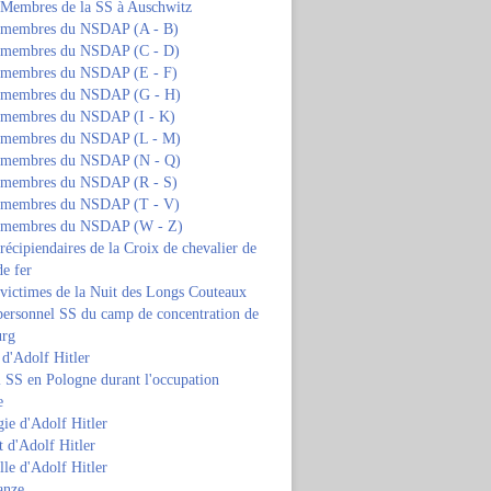
s Membres de la SS à Auschwitz
s membres du NSDAP (A - B)
s membres du NSDAP (C - D)
s membres du NSDAP (E - F)
s membres du NSDAP (G - H)
s membres du NSDAP (I - K)
s membres du NSDAP (L - M)
s membres du NSDAP (N - Q)
s membres du NSDAP (R - S)
s membres du NSDAP (T - V)
s membres du NSDAP (W - Z)
 récipiendaires de la Croix de chevalier de
de fer
 victimes de la Nuit des Longs Couteaux
personnel SS du camp de concentration de
urg
 d'Adolf Hitler
 SS en Pologne durant l'occupation
e
ie d'Adolf Hitler
 d'Adolf Hitler
lle d'Adolf Hitler
anze