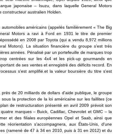
marque japonaise – Isuzu, dans laquelle General Motors
 le constructeur australien Holden.
rs automobiles américains (appelés familièrement « The Big
neral Motors a ravi à Ford en 1931 le titre de premier
dépossédé en 2008 par Toyota (qui a vendu 8,972 millions
al Motors). La situation financière du groupe s'est très
ères années. Pénalisé par un portefeuille de marques trop
rop centrées sur les 4x4 et les pick-up gourmands en
mportant de ses ventes et enregistré des déficits record. En
cessus s'est amplifié.et la valeur boursière du titre s'est
à près de 20 milliards de dollars d'aide publique, le groupe
sous la protection de la loi américaine sur les faillites (ce
plan de restructuration présenté en avril 2009 prévoit son
e quatre marques – Buick, Cadillac, Chevrolet et GMC – la
er et des filiales européennes Opel et Saab, ainsi que
te réorientation s'accompagnera, aux États-Unis, d'une
nes (ramené de 47 à 34 en 2010, puis à 31 en 2012) et du