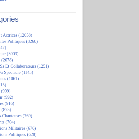
gories
t Actrices
(12058)
ités Politiques
(8260)
47)
que
(3003)
(2678)
 Ss Et Collaborateurs
(1251)
u Spectacle
(1143)
ques
(1061)
15)
(999)
ur
(992)
tes
(916)
s
(873)
s-Chanteuses
(769)
nts
(704)
ions Militaires
(676)
ions Politiques
(628)