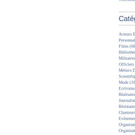
Caté
Acteurs E
Personnal
Films
(66
Bibliothè
Militaires
Officiers
Métiers D
Scientifi
Mode
(10
Ecrivains
Réalisate
Journalis
Résistant
Chanteur
Evèneme
Organisat
Organisat