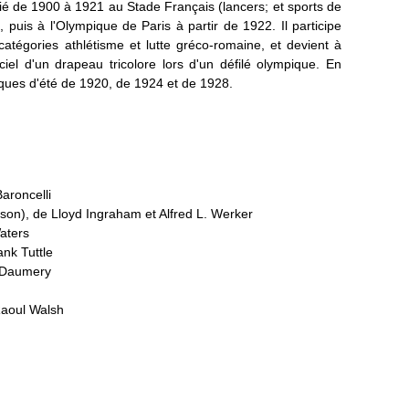
ié de 1900 à 1921 au Stade Français (lancers; et sports de
 puis à l'Olympique de Paris à partir de 1922. Il participe
atégories athlétisme et lutte gréco-romaine, et devient à
ciel d'un drapeau tricolore lors d'un défilé olympique. En
piques d'été de 1920, de 1924 et de 1928.
aroncelli
rson), de Lloyd Ingraham et Alfred L. Werker
aters
nk Tuttle
n Daumery
Raoul Walsh