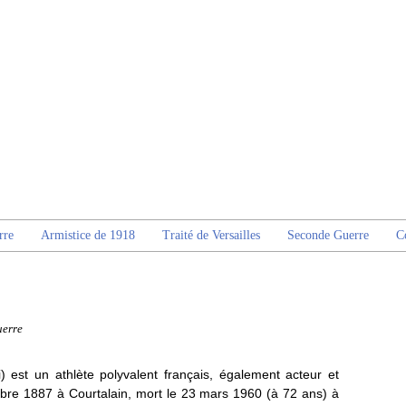
rre
Armistice de 1918
Traité de Versailles
Seconde Guerre
C
uerre
est un athlète polyvalent français, également acteur et
bre 1887 à Courtalain, mort le 23 mars 1960 (à 72 ans) à