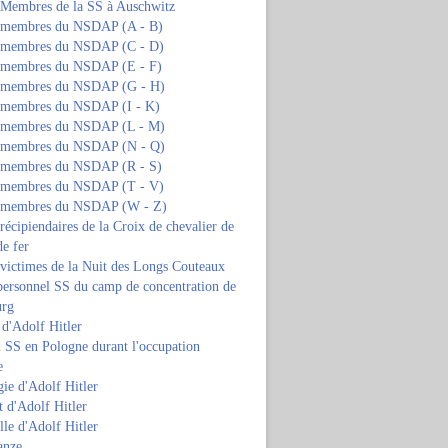
s Membres de la SS à Auschwitz
s membres du NSDAP (A - B)
s membres du NSDAP (C - D)
s membres du NSDAP (E - F)
s membres du NSDAP (G - H)
s membres du NSDAP (I - K)
s membres du NSDAP (L - M)
s membres du NSDAP (N - Q)
s membres du NSDAP (R - S)
s membres du NSDAP (T - V)
s membres du NSDAP (W - Z)
 récipiendaires de la Croix de chevalier de
de fer
 victimes de la Nuit des Longs Couteaux
personnel SS du camp de concentration de
urg
 d'Adolf Hitler
 SS en Pologne durant l'occupation
e
ie d'Adolf Hitler
 d'Adolf Hitler
lle d'Adolf Hitler
anze