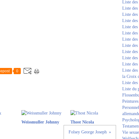
Liste de
Liste de
Liste de
Liste de
Liste de
Liste de
Liste de
Liste de
Liste de
Liste de
Liste de
Liste des
epost
0
la Croix 
Liste des
Liste du 
Flossenb
Peintures
Personnel
allemand
Psycholog
Weissmuller Johnny
Thost Nicola
Testament
Folsey George Joseph
Vie sexue
Wolfssch