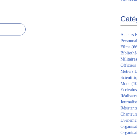
Caté
Acteurs E
Personnal
Films
(66
Bibliothè
Militaires
Officiers
Métiers D
Scientifi
Mode
(10
Ecrivains
Réalisate
Journalis
Résistant
Chanteur
Evèneme
Organisat
Organisat