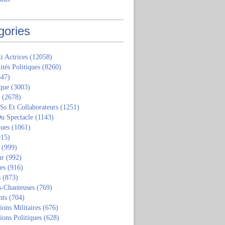
gories
t Actrices
(12058)
ités Politiques
(8260)
47)
que
(3003)
(2678)
 Ss Et Collaborateurs
(1251)
u Spectacle
(1143)
ques
(1061)
15)
(999)
ur
(992)
tes
(916)
s
(873)
s-Chanteuses
(769)
nts
(704)
ions Militaires
(676)
ions Politiques
(628)