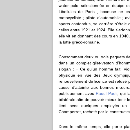
water polo, sélectionnée en équipe 
Libellules de Paris ; boxeuse ne cr
motocycliste ; pilote d'automobile ; a
sports confondus, sa carrière s'étale 
celles entre 1921 et 1924. Elle s'adonn
elle vit en donnant des cours en 1940, a
la lutte gréco-romaine.
Consommant deux ou trois paquets de 
dans un complet gilet-veston d'homme
slogan : « Ce qu’un homme fait, Viol
physique en vue des Jeux olympiq
renouvellement de licence est refusé p
cause d’atteinte aux bonnes mœurs. 
publiquement avec
Raoul Paoli
, qui 
bilatérale afin de pouvoir mieux tenir l
tient avec quelques employés un 
Champerret, racheté par le constructe
Dans le même temps, elle porte plain