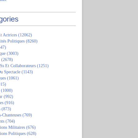
gories
t Actrices
(12062)
ités Politiques
(8260)
47)
que
(3003)
(2678)
 Ss Et Collaborateurs
(1251)
u Spectacle
(1143)
ques
(1061)
15)
(1000)
ur
(992)
tes
(916)
s
(873)
s-Chanteuses
(769)
nts
(704)
ions Militaires
(676)
ions Politiques
(628)