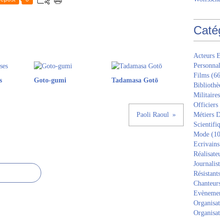
Caté
Acteurs E
Personnal
Films
(66
s
Goto-gumi
Tadamasa Gotō
Bibliothè
Militaires
Officiers
Paoli Raoul
Métiers D
Scientifi
Mode
(10
Ecrivains
Réalisate
Journalis
Résistant
Chanteur
Evèneme
Organisat
Organisat