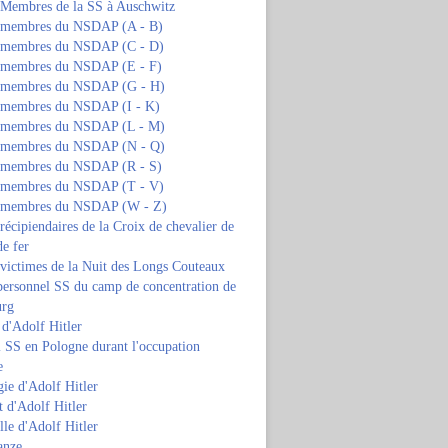
s Membres de la SS à Auschwitz
s membres du NSDAP (A - B)
s membres du NSDAP (C - D)
s membres du NSDAP (E - F)
s membres du NSDAP (G - H)
s membres du NSDAP (I - K)
s membres du NSDAP (L - M)
s membres du NSDAP (N - Q)
s membres du NSDAP (R - S)
s membres du NSDAP (T - V)
s membres du NSDAP (W - Z)
 récipiendaires de la Croix de chevalier de
de fer
 victimes de la Nuit des Longs Couteaux
personnel SS du camp de concentration de
urg
 d'Adolf Hitler
 SS en Pologne durant l'occupation
e
ie d'Adolf Hitler
 d'Adolf Hitler
lle d'Adolf Hitler
anze