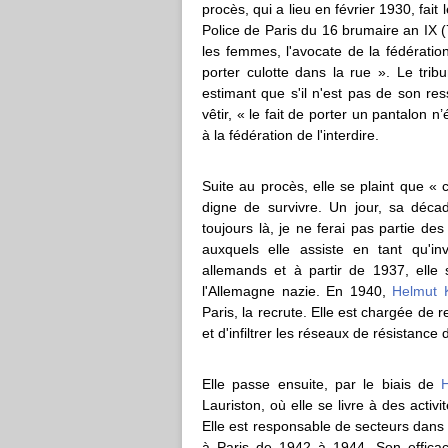
procès, qui a lieu en février 1930, fait
Police de Paris du 16 brumaire an IX 
les femmes, l'avocate de la fédération
porter culotte dans la rue ». Le tri
estimant que s'il n'est pas de son re
vêtir, « le fait de porter un pantalon
à la fédération de l'interdire.
Suite au procès, elle se plaint que «
digne de survivre. Un jour, sa déca
toujours là, je ne ferai pas partie d
auxquels elle assiste en tant qu'in
allemands et à partir de 1937, elle 
l'Allemagne nazie. En 1940,
Helmut 
Paris, la recrute. Elle est chargée de 
et d'infiltrer les réseaux de résistance
Elle passe ensuite, par le biais de
Lauriston, où elle se livre à des acti
Elle est responsable de secteurs dan
à Paris de 1942 à 1944. Son effica