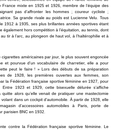
de France mixte en 1925 et 1926, membre de l’équipe des
aignant pas d’affronter les hommes ; coureur cycliste ;
viatrice. Sa grande rivale au poids est Lucienne Velu. Tous
de 1912 à 1935, ses plus brillantes années sportives étant
e également hors compétition à l’équitation, au tennis, dont
u tir à l’arc, au plongeon de haut vol, à l’haltérophilie et à
cigarettes américaines par jour, le plus souvent engoncée
 et pourvue d'un vocabulaire de charretier, elle a pour
ette peut le faire ! » Lors des débuts de sa préparation
ues de 1928, les premières ouvertes aux femmes, son
ar la Fédération française sportive féminine en 1927, pour
Entre 1923 et 1929, cette bisexuelle délurée s’affiche
la quitte alors qu’elle venait de pratiquer une mastectomie
e volant dans un cockpit d'automobile. À partir de 1928, elle
magasin d’accessoires automobiles à Paris, porte de
ur parisien BNC en 1932.
te contre la Fédération française sportive féminine. Le