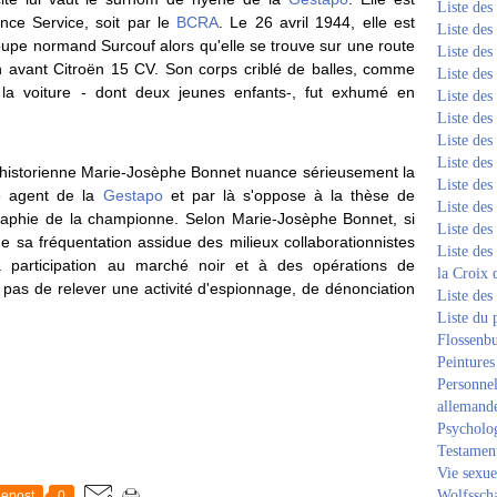
Liste de
ence Service, soit par le
BCRA
. Le 26 avril 1944, elle est
Liste de
upe normand Surcouf alors qu'elle se trouve sur une route
Liste de
 avant Citroën 15 CV. Son corps criblé de balles, comme
Liste de
la voiture - dont deux jeunes enfants-, fut exhumé en
Liste de
Liste de
Liste de
Liste de
l'historienne Marie-Josèphe Bonnet nuance sérieusement la
Liste de
me agent de la
Gestapo
et par là s'oppose à la thèse de
Liste de
aphie de la championne. Selon Marie-Josèphe Bonnet, si
Liste de
e sa fréquentation assidue des milieux collaborationnistes
Liste des
sa participation au marché noir et à des opérations de
la Croix 
t pas de relever une activité d'espionnage, de dénonciation
Liste des
Liste du 
Flossenb
Peintures
Personnel
allemand
Psycholog
Testament
Vie sexue
Wolfssch
epost
0