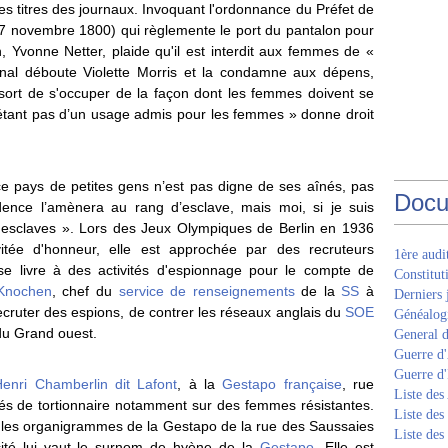
 les titres des journaux. Invoquant l'ordonnance du Préfet de
(7 novembre 1800) qui règlemente le port du pantalon pour
, Yvonne Netter, plaide qu'il est interdit aux femmes de «
bunal déboute Violette Morris et la condamne aux dépens,
ssort de s'occuper de la façon dont les femmes doivent se
 n’étant pas d’un usage admis pour les femmes » donne droit
 ce pays de petites gens n’est pas digne de ses aînés, pas
Docu
dence l’amènera au rang d’esclave, mais moi, si je suis
es esclaves ». Lors des Jeux Olympiques de Berlin en 1936
vitée d'honneur, elle est approchée par des recruteurs
1ère aud
se livre à des activités d'espionnage pour le compte de
Constitut
Knochen
, chef du
service de renseignements
de la
SS
à
Derniers 
recruter des espions, de contrer les réseaux anglais du
SOE
Généalogi
 du Grand ouest.
General d
Guerre d'
Guerre d
Henri Chamberlin dit Lafont
, à la
Gestapo française
, rue
Liste des
vités de tortionnaire notamment sur des femmes résistantes.
Liste des
s les organigrammes de la Gestapo de la rue des Saussaies
Liste des
cité lui vaut le surnom de hyène de la
Gestapo
. Elle est