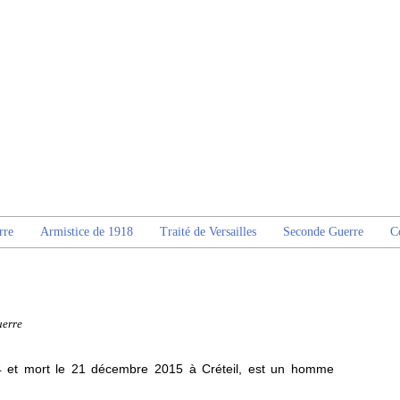
rre
Armistice de 1918
Traité de Versailles
Seconde Guerre
C
uerre
4 et mort le 21 décembre 2015 à Créteil, est un homme