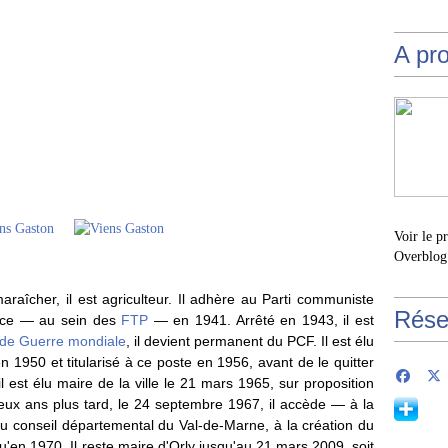
A pr
Voir le p
Overblog
maraîcher, il est agriculteur. Il adhère au Parti communiste
Rése
ance — au sein des
FTP
— en 1941. Arrêté en 1943, il est
de Guerre mondiale
, il devient permanent du PCF. Il est élu
1950 et titularisé à ce poste en 1956, avant de le quitter
l est élu maire de la ville le 21 mars 1965, sur proposition
eux ans plus tard, le 24 septembre 1967, il accède — à la
u conseil départemental du Val-de-Marne, à la création du
u'en 1970. Il reste maire d'Orly jusqu'au 21 mars 2009, soit