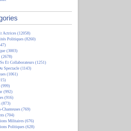
gories
t Actrices
(12058)
ités Politiques
(8260)
47)
que
(3003)
(2678)
 Ss Et Collaborateurs
(1251)
u Spectacle
(1143)
ques
(1061)
15)
(999)
ur
(992)
tes
(916)
s
(873)
s-Chanteuses
(769)
nts
(704)
ions Militaires
(676)
ions Politiques
(628)