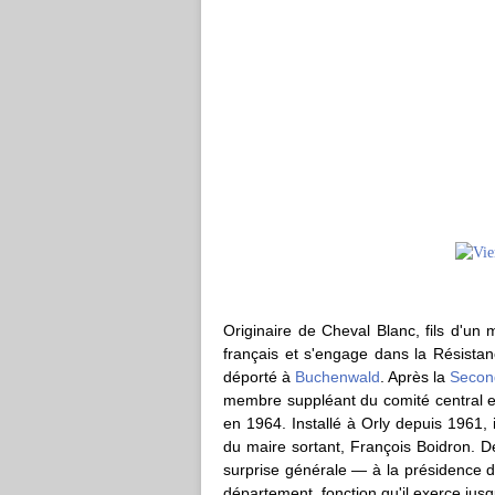
Originaire de Cheval Blanc, fils d'un 
français et s'engage dans la Résist
déporté à
Buchenwald
. Après la
Secon
membre suppléant du comité central en 
en 1964. Installé à Orly depuis 1961, i
du maire sortant, François Boidron. D
surprise générale — à la présidence d
département, fonction qu'il exerce jusq