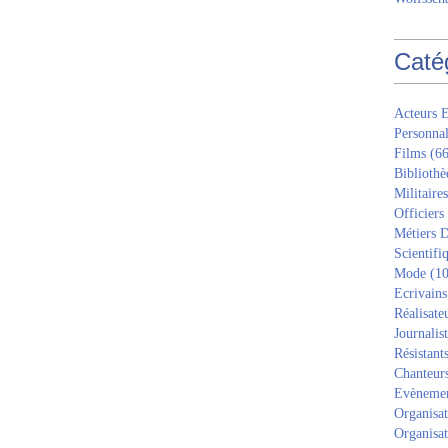
Caté
Acteurs E
Personnal
Films
(66
Bibliothè
Militaires
Officiers
Métiers D
Scientifi
Mode
(10
Ecrivains
Réalisate
Journalis
Résistant
Chanteur
Evèneme
Organisat
Organisat