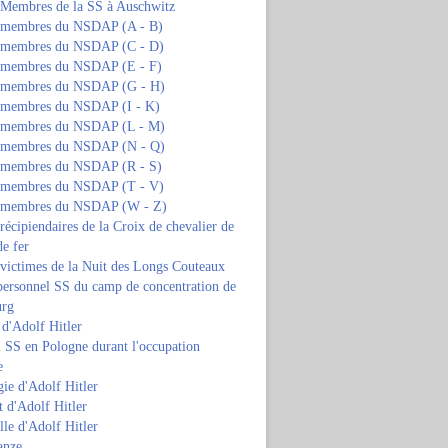
s Membres de la SS à Auschwitz
s membres du NSDAP (A - B)
s membres du NSDAP (C - D)
s membres du NSDAP (E - F)
s membres du NSDAP (G - H)
s membres du NSDAP (I - K)
s membres du NSDAP (L - M)
s membres du NSDAP (N - Q)
s membres du NSDAP (R - S)
s membres du NSDAP (T - V)
s membres du NSDAP (W - Z)
 récipiendaires de la Croix de chevalier de
de fer
 victimes de la Nuit des Longs Couteaux
personnel SS du camp de concentration de
urg
 d'Adolf Hitler
 SS en Pologne durant l'occupation
e
ie d'Adolf Hitler
 d'Adolf Hitler
lle d'Adolf Hitler
anze